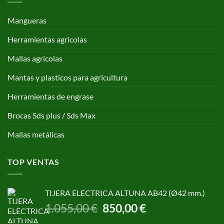
Mangueras
Herramientas agricolas
Mallas agricolas
Mantas y plasticos para agricultura
Herramientas de engrase
Brocas Sds plus / Sds Max
Mallas metálicas
TOP VENTAS
TIJERA ELECTRICA ALTUNA AB42 (Ø42 mm.)
El
El
1.055,00
€
850,00
€
precio
precio