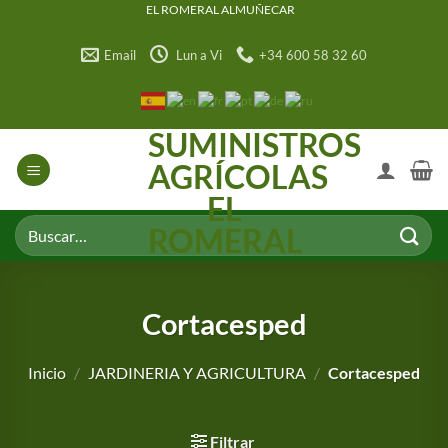
Saltar
EL ROMERAL ALMUÑECAR
al
Email
Lun a Vi
+34 600 58 32 60
contenido
SUMINISTROS
AGRÍCOLAS
EL
Buscar
ROMERAL
por:
Cortacesped
Inicio
/
JARDINERIA Y AGRICULTURA
/
Cortacesped
Filtrar