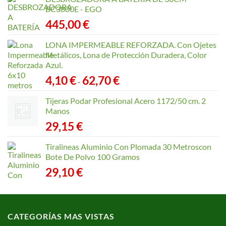
BC3800E - EGO
445,00
€
LONA IMPERMEABLE REFORZADA. Con Ojetes
Metálicos, Lona de Protección Duradera, Color
Azul.
Rango
4,10
€
62,70
€
-
de
precios:
Tijeras Podar Profesional Acero 1172/50 cm. 2
desde
Manos
4,10 €
29,15
€
hasta
62,70 €
Tiralineas Aluminio Con Plomada 30 Metroscon
Bote De Polvo 100 Gramos
29,10
€
CATEGORÍAS MAS VISTAS