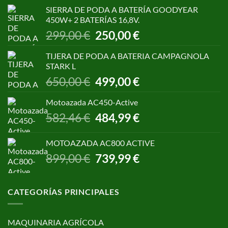
original
actual
SIERRA DE PODA A BATERÍA GOODYEAR
era:
es:
450W+ 2 BATERÍAS 16,8V.
1.055,00 €.
850,00 €.
El
El
299,00
€
250,00
€
precio
precio
original
actual
TIJERA DE PODA A BATERIA CAMPAGNOLA
era:
es:
STARK L
299,00 €.
250,00 €.
El
El
650,00
€
499,00
€
precio
precio
original
actual
Motoazada AC450-Active
era:
es:
El
El
582,46
€
484,99
€
650,00 €.
499,00 €.
precio
precio
original
actual
MOTOAZADA AC800 ACTIVE
era:
es:
El
El
899,00
€
739,99
€
582,46 €.
484,99 €.
precio
precio
original
actual
era:
es:
CATEGORÍAS PRINCIPALES
899,00 €.
739,99 €.
MAQUINARIA AGRÍCOLA