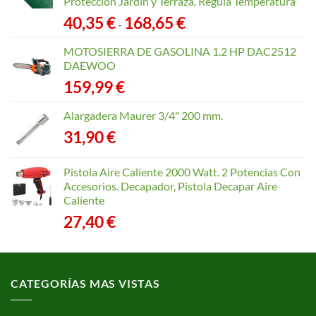
Protección Jardín y Terraza, Regula Temperatura
Rango
40,35
€
168,65
€
-
de
precios:
MOTOSIERRA DE GASOLINA 1.2 HP DAC2512
desde
DAEWOO
40,35 €
159,99
€
hasta
168,65 €
Alargadera Maurer 3/4" 200 mm.
31,90
€
Pistola Aire Caliente 2000 Watt. 2 Potencias Con
Accesorios. Decapador, Pistola Decapar Aire
Caliente
27,40
€
CATEGORÍAS MAS VISTAS