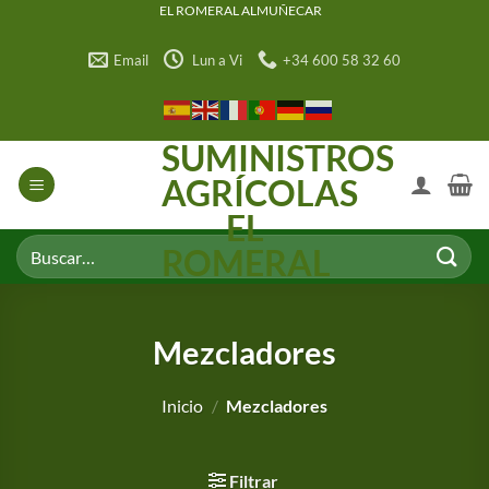
Saltar
EL ROMERAL ALMUÑECAR
al
Email
Lun a Vi
+34 600 58 32 60
contenido
SUMINISTROS
AGRÍCOLAS
EL
Buscar
ROMERAL
por:
Mezcladores
Inicio
/
Mezcladores
Filtrar