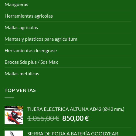
Mangueras
Herramientas agricolas
Mallas agricolas
Mantas y plasticos para agricultura
Herramientas de engrase
Brocas Sds plus / Sds Max
Mallas metálicas
TOP VENTAS
TIJERA ELECTRICA ALTUNA AB42 (Ø42 mm.)
El
El
1.055,00
€
850,00
€
precio
precio
original
actual
SIERRA DE PODA A BATERÍA GOODYEAR
era:
es: