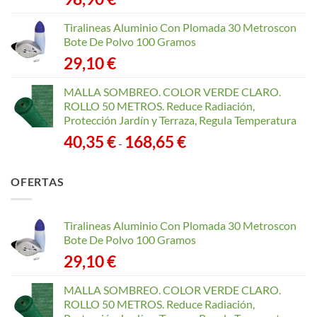
Tiralineas Aluminio Con Plomada 30 Metroscon
Bote De Polvo 100 Gramos
29,10
€
MALLA SOMBREO. COLOR VERDE CLARO.
ROLLO 50 METROS. Reduce Radiación,
Protección Jardín y Terraza, Regula Temperatura
Rango
40,35
€
168,65
€
-
de
precios:
OFERTAS
desde
40,35 €
hasta
Tiralineas Aluminio Con Plomada 30 Metroscon
168,65 €
Bote De Polvo 100 Gramos
29,10
€
MALLA SOMBREO. COLOR VERDE CLARO.
ROLLO 50 METROS. Reduce Radiación,