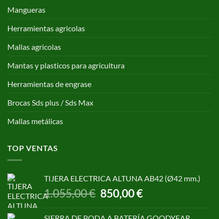
Mangueras
Herramientas agricolas
Mallas agricolas
Mantas y plasticos para agricultura
Herramientas de engrase
Brocas Sds plus / Sds Max
Mallas metálicas
TOP VENTAS
TIJERA ELECTRICA ALTUNA AB42 (Ø42 mm.)
El
El
1.055,00
€
850,00
€
precio
precio
original
actual
SIERRA DE PODA A BATERÍA GOODYEAR