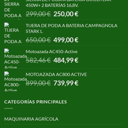
era:
es:
450W+ 2 BATERÍAS 16,8V.
1.055,00 €.
850,00 €.
El
El
299,00
€
250,00
€
precio
precio
original
actual
TIJERA DE PODA A BATERIA CAMPAGNOLA
era:
es:
STARK L
299,00 €.
250,00 €.
El
El
650,00
€
499,00
€
precio
precio
original
actual
Motoazada AC450-Active
era:
es:
El
El
582,46
€
484,99
€
650,00 €.
499,00 €.
precio
precio
original
actual
MOTOAZADA AC800 ACTIVE
era:
es:
El
El
899,00
€
739,99
€
582,46 €.
484,99 €.
precio
precio
original
actual
era:
es:
CATEGORÍAS PRINCIPALES
899,00 €.
739,99 €.
MAQUINARIA AGRÍCOLA