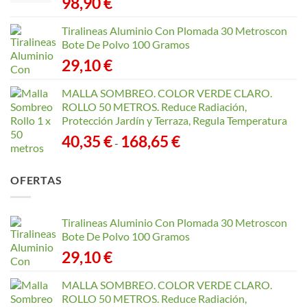
98,90
€
Tiralineas Aluminio Con Plomada 30 Metroscon
Bote De Polvo 100 Gramos
29,10
€
MALLA SOMBREO. COLOR VERDE CLARO.
ROLLO 50 METROS. Reduce Radiación,
Protección Jardín y Terraza, Regula Temperatura
Rango
40,35
€
168,65
€
-
de
precios:
OFERTAS
desde
40,35 €
hasta
Tiralineas Aluminio Con Plomada 30 Metroscon
168,65 €
Bote De Polvo 100 Gramos
29,10
€
MALLA SOMBREO. COLOR VERDE CLARO.
ROLLO 50 METROS. Reduce Radiación,