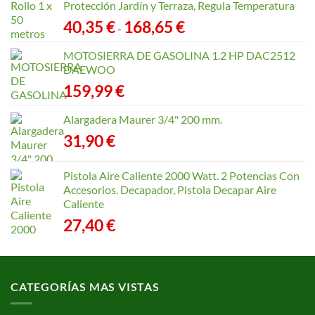
Protección Jardín y Terraza, Regula Temperatura
Rango
40,35
€
168,65
€
-
de
precios:
MOTOSIERRA DE GASOLINA 1.2 HP DAC2512
desde
DAEWOO
40,35 €
159,99
€
hasta
168,65 €
Alargadera Maurer 3/4" 200 mm.
31,90
€
Pistola Aire Caliente 2000 Watt. 2 Potencias Con
Accesorios. Decapador, Pistola Decapar Aire
Caliente
27,40
€
CATEGORÍAS MAS VISTAS