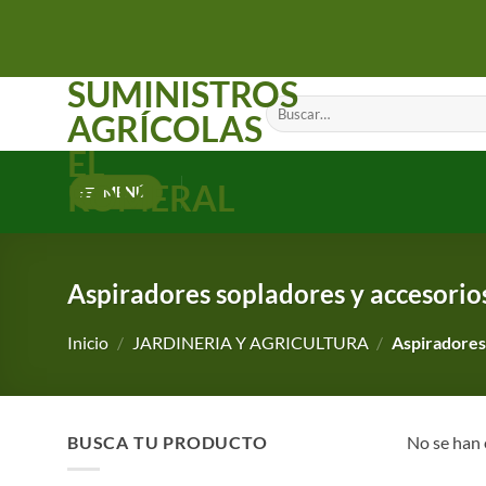
Saltar
al
contenido
SUMINISTROS
Buscar
AGRÍCOLAS
por:
EL
ROMERAL
MENÚ
Aspiradores sopladores y accesorio
Inicio
/
JARDINERIA Y AGRICULTURA
/
Aspiradores
BUSCA TU PRODUCTO
No se han 