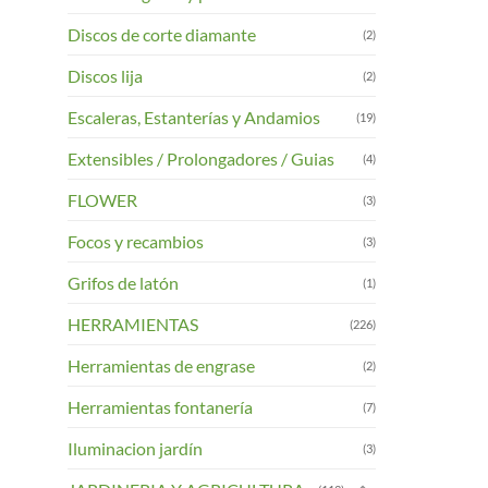
Discos de corte diamante
(2)
Discos lija
(2)
Escaleras, Estanterías y Andamios
(19)
Extensibles / Prolongadores / Guias
(4)
FLOWER
(3)
Focos y recambios
(3)
Grifos de latón
(1)
HERRAMIENTAS
(226)
Herramientas de engrase
(2)
Herramientas fontanería
(7)
Iluminacion jardín
(3)