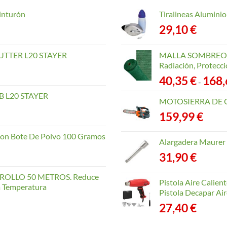
inturón
Tiralineas Alumin
29,10
€
TTER L20 STAYER
MALLA SOMBREO. 
Radiación, Protecci
40,35
€
168
-
 L20 STAYER
MOTOSIERRA DE 
159,99
€
con Bote De Polvo 100 Gramos
Alargadera Maurer
31,90
€
OLLO 50 METROS. Reduce
Pistola Aire Calien
la Temperatura
Pistola Decapar Air
27,40
€