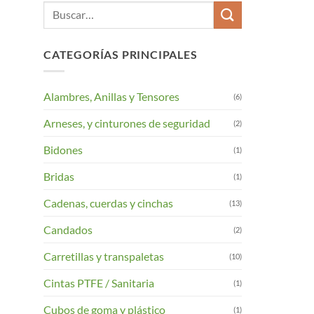
Buscar
por:
CATEGORÍAS PRINCIPALES
Alambres, Anillas y Tensores
(6)
Arneses, y cinturones de seguridad
(2)
Bidones
(1)
Bridas
(1)
Cadenas, cuerdas y cinchas
(13)
Candados
(2)
Carretillas y transpaletas
(10)
Cintas PTFE / Sanitaria
(1)
Cubos de goma y plástico
(1)