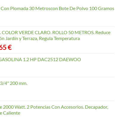
io Con Plomada 30 Metroscon Bote De Polvo 100 Gramos
COLOR VERDE CLARO. ROLLO 50 METROS. Reduce
ón Jardín y Terraza, Regula Temperatura
Rango
,65
€
de
precios:
GASOLINA 1.2 HP DAC2512 DAEWOO
desde
40,35 €
hasta
 3/4" 200 mm.
168,65 €
te 2000 Watt. 2 Potencias Con Accesorios. Decapador,
e Caliente