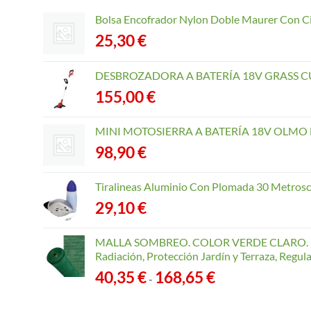
Bolsa Encofrador Nylon Doble Maurer Con C
25,30
€
DESBROZADORA A BATERÍA 18V GRASS CU
155,00
€
MINI MOTOSIERRA A BATERÍA 18V OLMO B
98,90
€
Tiralineas Aluminio Con Plomada 30 Metros
29,10
€
MALLA SOMBREO. COLOR VERDE CLARO. R
Radiación, Protección Jardín y Terraza, Regu
Rango
40,35
€
168,65
€
-
de
precios: