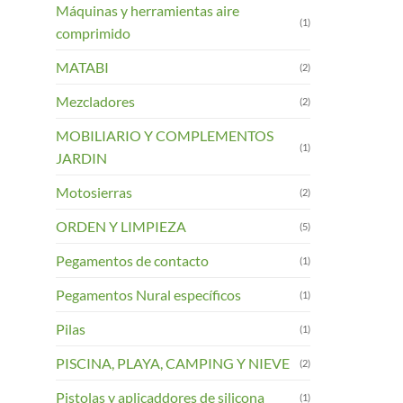
Máquinas y herramientas aire
(1)
comprimido
MATABI
(2)
Mezcladores
(2)
MOBILIARIO Y COMPLEMENTOS
(1)
JARDIN
Motosierras
(2)
ORDEN Y LIMPIEZA
(5)
Pegamentos de contacto
(1)
Pegamentos Nural específicos
(1)
Pilas
(1)
PISCINA, PLAYA, CAMPING Y NIEVE
(2)
Pistolas y aplicaddores de silicona
(1)