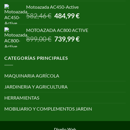
original
actual
Motoazada AC450-Active
era:
es:
El
El
582,46
€
484,99
€
650,00 €.
499,00 €.
precio
precio
original
actual
MOTOAZADA AC800 ACTIVE
era:
es:
El
El
899,00
€
739,99
€
582,46 €.
484,99 €.
precio
precio
original
actual
era:
es:
CATEGORÍAS PRINCIPALES
899,00 €.
739,99 €.
MAQUINARIA AGRÍCOLA
JARDINERIA Y AGRICULTURA
HERRAMIENTAS
MOBILIARIO Y COMPLEMENTOS JARDIN
Diseño Web