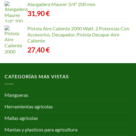
168,65 €
Alargadera Maurer 3/4" 200 mm.
31,90
€
Pistola Aire Caliente 2000 Watt. 2 Potencias Con
Accesorios. Decapador, Pistola Decapar Aire
Caliente
27,40
€
CATEGORÍAS MAS VISTAS
Mangueras
Herramientas agricolas
Mallas agricolas
Mantas y plasticos para agricultura