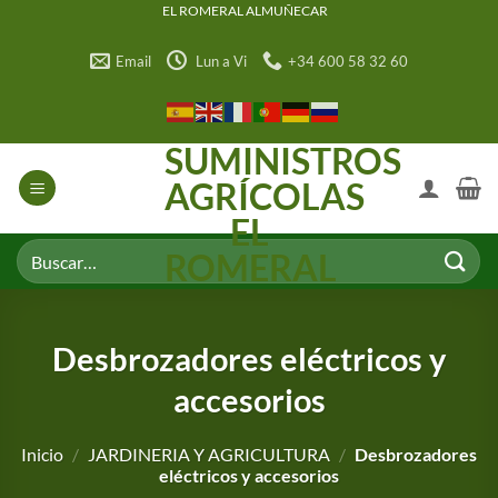
Saltar
EL ROMERAL ALMUÑECAR
al
Email
Lun a Vi
+34 600 58 32 60
contenido
SUMINISTROS
AGRÍCOLAS
EL
Buscar
ROMERAL
por:
Desbrozadores eléctricos y
accesorios
Inicio
/
JARDINERIA Y AGRICULTURA
/
Desbrozadores
eléctricos y accesorios