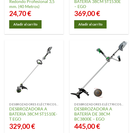
Redondo Profesional 3,5
BATERÍA 38CM ST1530E
mm. (40 Metros)
– EGO
24,70
€
369,00
€
Añadir al carrito
Añadir al carrito
DESBROZADORES ELÉCTRICOS Y ACCESORIOS
DESBROZADORES ELÉCTRICOS Y ACCESORIOS
DESBROZADORA A
DESBROZADORA A
BATERIA 38CM ST1510E-
BATERÍA DE 38CM
T EGO
BC3800E – EGO
329,00
€
445,00
€