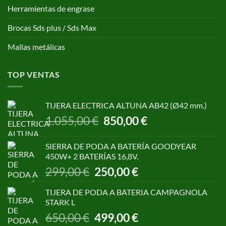
Herramientas de engrase
Brocas Sds plus / Sds Max
Mallas metálicas
TOP VENTAS
TIJERA ELECTRICA ALTUNA AB42 (Ø42 mm.)
El
El
1.055,00
€
850,00
€
precio
precio
original
actual
SIERRA DE PODA A BATERÍA GOODYEAR
era:
es:
450W+ 2 BATERÍAS 16,8V.
1.055,00 €.
850,00 €.
El
El
299,00
€
250,00
€
precio
precio
original
actual
TIJERA DE PODA A BATERIA CAMPAGNOLA
era:
es:
STARK L
299,00 €.
250,00 €.
El
El
650,00
€
499,00
€
precio
precio