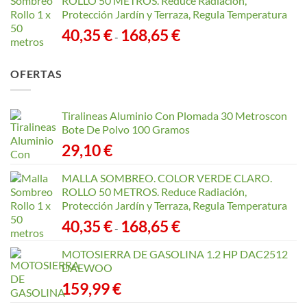
ROLLO 50 METROS. Reduce Radiación,
Protección Jardín y Terraza, Regula Temperatura
Rango
40,35
€
168,65
€
-
de
precios:
OFERTAS
desde
40,35 €
hasta
Tiralineas Aluminio Con Plomada 30 Metroscon
168,65 €
Bote De Polvo 100 Gramos
29,10
€
MALLA SOMBREO. COLOR VERDE CLARO.
ROLLO 50 METROS. Reduce Radiación,
Protección Jardín y Terraza, Regula Temperatura
Rango
40,35
€
168,65
€
-
de
precios:
MOTOSIERRA DE GASOLINA 1.2 HP DAC2512
desde
DAEWOO
40,35 €
159,99
€
hasta