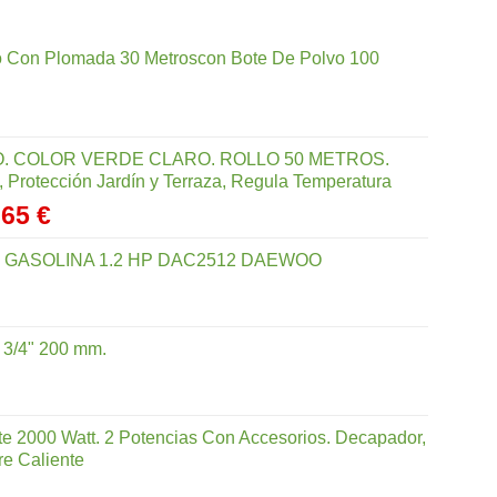
io Con Plomada 30 Metroscon Bote De Polvo 100
. COLOR VERDE CLARO. ROLLO 50 METROS.
 Protección Jardín y Terraza, Regula Temperatura
Rango
,65
€
de
precios:
 GASOLINA 1.2 HP DAC2512 DAEWOO
desde
40,35 €
hasta
 3/4" 200 mm.
168,65 €
nte 2000 Watt. 2 Potencias Con Accesorios. Decapador,
re Caliente