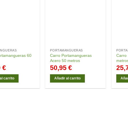
ANGUERAS
PORTAMANGUERAS
PORT
ortamangueras 60
Carro Portamangueras
Carro
Acero 50 metros
metro
0
€
50,95
€
25,
al carrito
Añadir al carrito
Añad