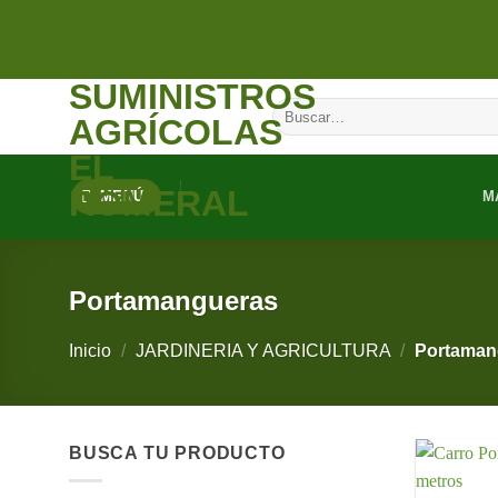
Saltar
al
contenido
SUMINISTROS
Buscar
AGRÍCOLAS
por:
EL
ROMERAL
MENÚ
M
Portamangueras
Inicio
/
JARDINERIA Y AGRICULTURA
/
Portaman
BUSCA TU PRODUCTO