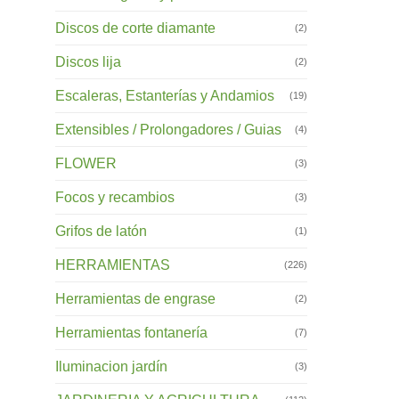
Discos de corte diamante
(2)
Discos lija
(2)
Escaleras, Estanterías y Andamios
(19)
Extensibles / Prolongadores / Guias
(4)
FLOWER
(3)
Focos y recambios
(3)
Grifos de latón
(1)
HERRAMIENTAS
(226)
Herramientas de engrase
(2)
Herramientas fontanería
(7)
Iluminacion jardín
(3)