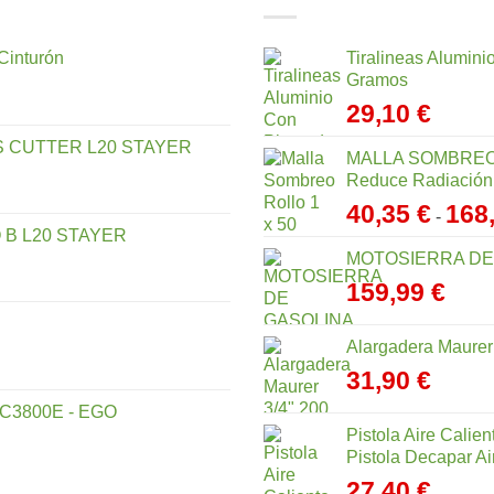
Cinturón
Tiralineas Alumin
Gramos
29,10
€
 CUTTER L20 STAYER
MALLA SOMBREO
Reduce Radiación,
40,35
€
168
-
 B L20 STAYER
MOTOSIERRA DE
159,99
€
Alargadera Maurer
31,90
€
C3800E - EGO
Pistola Aire Calie
Pistola Decapar Ai
27,40
€