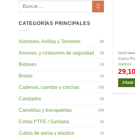
Buscar
por:
CATEGORÍAS PRINCIPALES
Alambres, Anillas y Tensores
(6)
Arneses, y cinturones de seguridad
(2)
PORTAM
Carro P
metros
Bidones
(1)
29,1
Bridas
(1)
Añadir 
Cadenas, cuerdas y cinchas
(13)
Candados
(2)
Carretillas y transpaletas
(10)
Cintas PTFE / Sanitaria
(1)
Cubos de goma y plástico
(1)