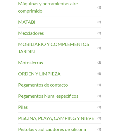
Máquinas y herramientas aire
(1)
comprimido
MATABI
(2)
Mezcladores
(2)
MOBILIARIO Y COMPLEMENTOS
(1)
JARDIN
Motosierras
(2)
ORDEN Y LIMPIEZA
(5)
Pegamentos de contacto
(1)
Pegamentos Nural específicos
(1)
Pilas
(1)
PISCINA, PLAYA, CAMPING Y NIEVE
(2)
Pistolas y aplicaddores de silicona
(1)