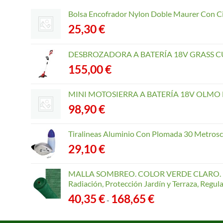
Bolsa Encofrador Nylon Doble Maurer Con C
25,30
€
DESBROZADORA A BATERÍA 18V GRASS CU
155,00
€
MINI MOTOSIERRA A BATERÍA 18V OLMO B
98,90
€
Tiralineas Aluminio Con Plomada 30 Metros
29,10
€
MALLA SOMBREO. COLOR VERDE CLARO. R
Radiación, Protección Jardín y Terraza, Regu
Rango
40,35
€
168,65
€
-
de
precios: