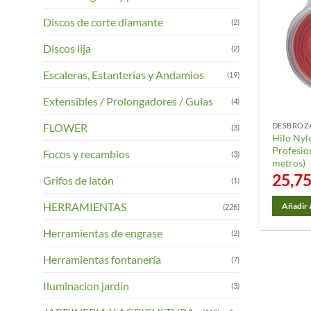
Discos de corte diamante
(2)
Discos lija
(2)
Escaleras, Estanterías y Andamios
(19)
Extensibles / Prolongadores / Guias
(4)
FLOWER
(3)
Hilo Nyl
Profesio
Focos y recambios
(3)
metros)
25,7
Grifos de latón
(1)
HERRAMIENTAS
Añadir a
(226)
Herramientas de engrase
(2)
Herramientas fontanería
(7)
Iluminacion jardín
(3)