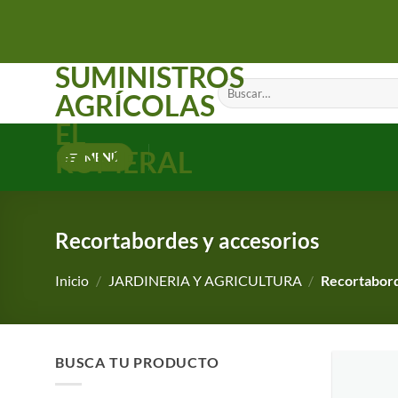
Saltar
al
contenido
SUMINISTROS
Buscar
AGRÍCOLAS
por:
EL
ROMERAL
MENÚ
Recortabordes y accesorios
Inicio
/
JARDINERIA Y AGRICULTURA
/
Recortabord
BUSCA TU PRODUCTO