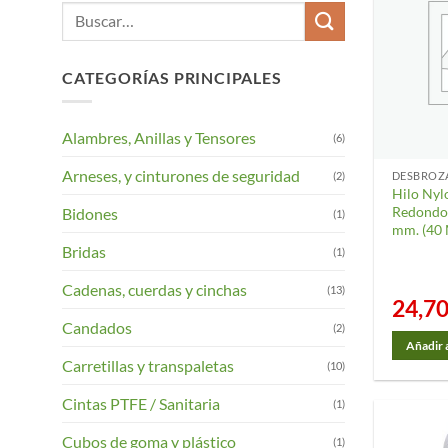
Buscar
por:
CATEGORÍAS PRINCIPALES
Alambres, Anillas y Tensores
(6)
Arneses, y cinturones de seguridad
(2)
Hilo Nyl
Redondo 
Bidones
(1)
mm. (40 
Bridas
(1)
Cadenas, cuerdas y cinchas
(13)
24,7
Candados
(2)
Añadir a
Carretillas y transpaletas
(10)
Cintas PTFE / Sanitaria
(1)
Cubos de goma y plástico
(1)