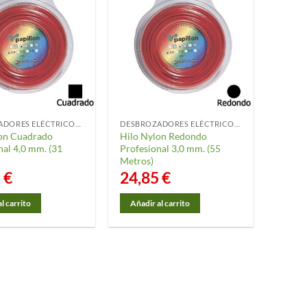
DESBROZADORES ELÉCTRICOS Y ACCESORIOS
DESBROZADORES ELÉCTRICOS Y ACCESORIOS
on Cuadrado
Hilo Nylon Redondo
nal 4,0 mm. (31
Profesional 3,0 mm. (55
Metros)
5
€
24,85
€
l carrito
Añadir al carrito