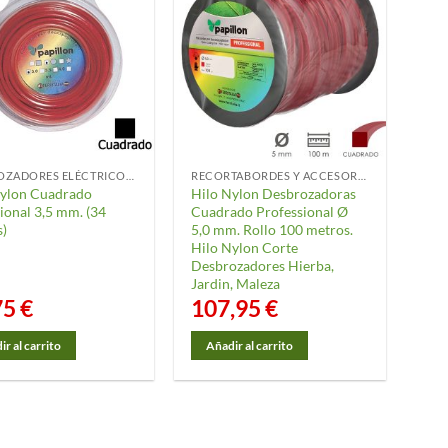
DESBROZADORES ELÉCTRICOS Y ACCESORIOS
RECORTABORDES Y ACCESORIOS
Nylon Cuadrado
Hilo Nylon Desbrozadoras
ional 3,5 mm. (34
Cuadrado Professional Ø
s)
5,0 mm. Rollo 100 metros.
Hilo Nylon Corte
Desbrozadores Hierba,
Jardin, Maleza
75
€
107,95
€
r al carrito
Añadir al carrito