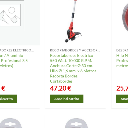
DESBROZADORES ELÉCTRICOS Y ACCESORIOS
RECORTABORDES Y ACCESORIOS
on / Aluminio
Recortabordes Electrico
Hilo 
Profesional 3,5
550 Watt. 10.000 R.P.M.
Profes
Metros)
Anchura Corte Ø 30 cm.
metro
Hilo Ø 1,6 mm. x 6 Metros.
Recorta Bordes,
Cortabordes
0
€
47,20
€
25,
l carrito
Añadir al carrito
Añadi