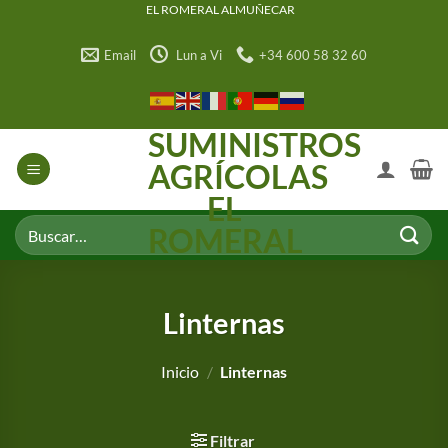
Saltar
EL ROMERAL ALMUÑECAR
al
Email
Lun a Vi
+34 600 58 32 60
contenido
SUMINISTROS
AGRÍCOLAS
EL
Buscar
ROMERAL
por:
Linternas
Inicio
/
Linternas
Filtrar