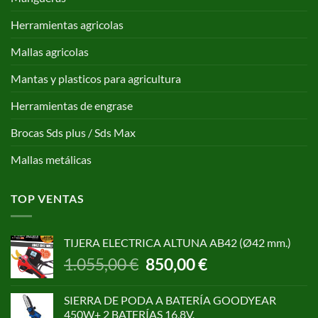
Herramientas agricolas
Mallas agricolas
Mantas y plasticos para agricultura
Herramientas de engrase
Brocas Sds plus / Sds Max
Mallas metálicas
TOP VENTAS
TIJERA ELECTRICA ALTUNA AB42 (Ø42 mm.)
El
El
1.055,00
€
850,00
€
precio
precio
original
actual
SIERRA DE PODA A BATERÍA GOODYEAR
era:
es:
450W+ 2 BATERÍAS 16,8V.