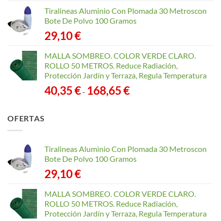
Tiralineas Aluminio Con Plomada 30 Metroscon
Bote De Polvo 100 Gramos
29,10
€
MALLA SOMBREO. COLOR VERDE CLARO.
ROLLO 50 METROS. Reduce Radiación,
Protección Jardín y Terraza, Regula Temperatura
Rango
40,35
€
168,65
€
-
de
precios:
OFERTAS
desde
40,35 €
hasta
Tiralineas Aluminio Con Plomada 30 Metroscon
168,65 €
Bote De Polvo 100 Gramos
29,10
€
MALLA SOMBREO. COLOR VERDE CLARO.
ROLLO 50 METROS. Reduce Radiación,
Protección Jardín y Terraza, Regula Temperatura