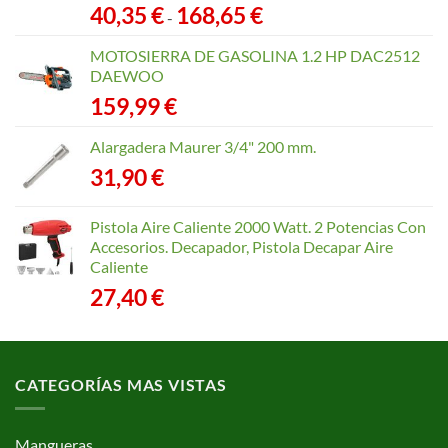
Rango
40,35
€
168,65
€
-
de
precios:
MOTOSIERRA DE GASOLINA 1.2 HP DAC2512
desde
DAEWOO
40,35 €
159,99
€
hasta
168,65 €
Alargadera Maurer 3/4" 200 mm.
31,90
€
Pistola Aire Caliente 2000 Watt. 2 Potencias Con
Accesorios. Decapador, Pistola Decapar Aire
Caliente
27,40
€
CATEGORÍAS MAS VISTAS
Mangueras