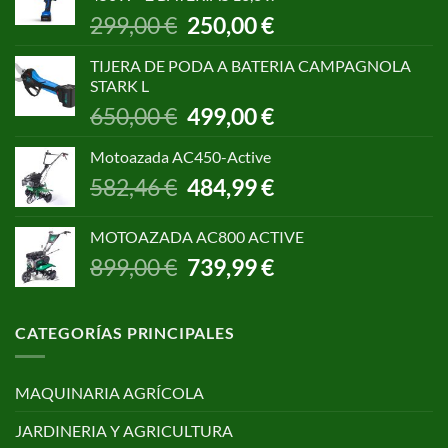
1.055,00 €.
850,00 €.
El
El
299,00
€
250,00
€
precio
precio
original
actual
TIJERA DE PODA A BATERIA CAMPAGNOLA
era:
es:
STARK L
299,00 €.
250,00 €.
El
El
650,00
€
499,00
€
precio
precio
original
actual
Motoazada AC450-Active
era:
es:
El
El
582,46
€
484,99
€
650,00 €.
499,00 €.
precio
precio
original
actual
MOTOAZADA AC800 ACTIVE
era:
es:
El
El
899,00
€
739,99
€
582,46 €.
484,99 €.
precio
precio
original
actual
era:
es:
CATEGORÍAS PRINCIPALES
899,00 €.
739,99 €.
MAQUINARIA AGRÍCOLA
JARDINERIA Y AGRICULTURA