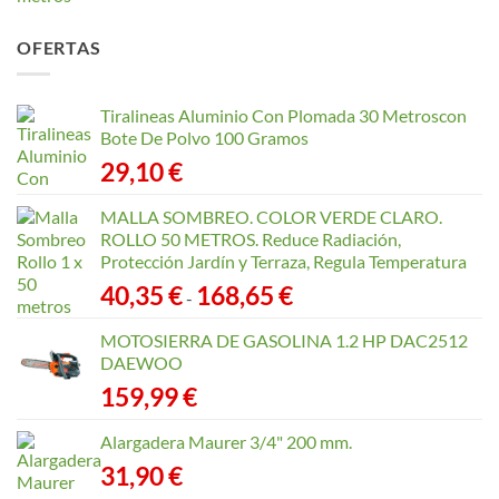
de
precios:
OFERTAS
desde
40,35 €
hasta
Tiralineas Aluminio Con Plomada 30 Metroscon
168,65 €
Bote De Polvo 100 Gramos
29,10
€
MALLA SOMBREO. COLOR VERDE CLARO.
ROLLO 50 METROS. Reduce Radiación,
Protección Jardín y Terraza, Regula Temperatura
Rango
40,35
€
168,65
€
-
de
precios:
MOTOSIERRA DE GASOLINA 1.2 HP DAC2512
desde
DAEWOO
40,35 €
159,99
€
hasta
168,65 €
Alargadera Maurer 3/4" 200 mm.
31,90
€