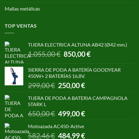
Mallas metálicas
TOP VENTAS
TIJERA ELECTRICA ALTUNA AB42 (Ø42 mm.)
El
El
1.055,00
€
850,00
€
precio
precio
original
actual
SIERRA DE PODA A BATERÍA GOODYEAR
era:
es:
450W+ 2 BATERÍAS 16,8V.
1.055,00 €.
850,00 €.
El
El
299,00
€
250,00
€
precio
precio
original
actual
TIJERA DE PODA A BATERIA CAMPAGNOLA
era:
es:
STARK L
299,00 €.
250,00 €.
El
El
650,00
€
499,00
€
precio
precio
original
actual
Motoazada AC450-Active
era:
es:
El
El
582,46
€
484,99
€
650,00 €.
499,00 €.