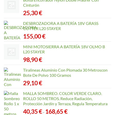
Cinturón
25,30
€
DESBROZADORA A BATERÍA 18V GRASS
CUTTER L20 STAYER
155,00
€
MINI MOTOSIERRA A BATERÍA 18V OLMO B
L20 STAYER
98,90
€
Tiralineas Aluminio Con Plomada 30 Metroscon
Bote De Polvo 100 Gramos
29,10
€
MALLA SOMBREO. COLOR VERDE CLARO.
ROLLO 50 METROS. Reduce Radiación,
Protección Jardín y Terraza, Regula Temperatura
Rango
40,35
€
168,65
€
-