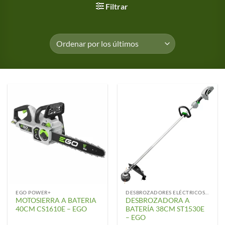
Filtrar
EGO POWER+
DESBROZADORES ELÉCTRICOS Y ACCESORIOS
MOTOSIERRA A BATERIA
DESBROZADORA A
40CM CS1610E – EGO
BATERÍA 38CM ST1530E
– EGO