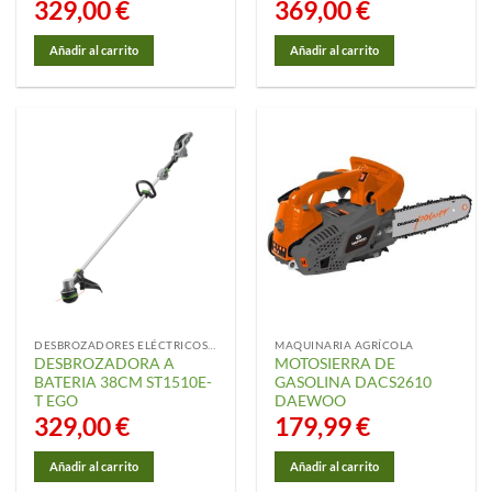
329,00
€
369,00
€
Añadir al carrito
Añadir al carrito
DESBROZADORES ELÉCTRICOS Y ACCESORIOS
MAQUINARIA AGRÍCOLA
DESBROZADORA A
MOTOSIERRA DE
BATERIA 38CM ST1510E-
GASOLINA DACS2610
T EGO
DAEWOO
329,00
€
179,99
€
Añadir al carrito
Añadir al carrito