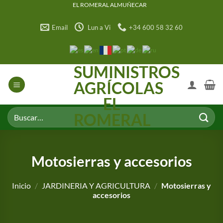
Saltar
EL ROMERAL ALMUÑECAR
al
Email
Lun a Vi
+34 600 58 32 60
contenido
SUMINISTROS
AGRÍCOLAS
EL
Buscar
ROMERAL
por:
Motosierras y accesorios
Inicio
/
JARDINERIA Y AGRICULTURA
/
Motosierras y
accesorios