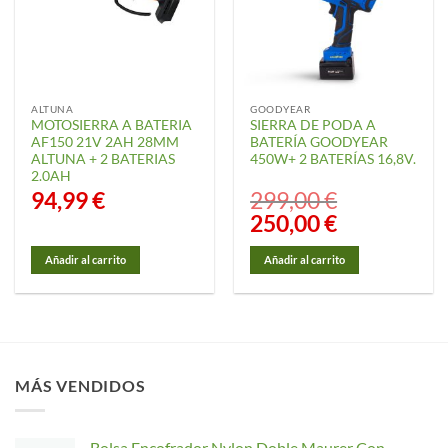
ALTUNA
GOODYEAR
MOTOSIERRA A BATERIA
SIERRA DE PODA A
AF150 21V 2AH 28MM
BATERÍA GOODYEAR
ALTUNA + 2 BATERIAS
450W+ 2 BATERÍAS 16,8V.
2.0AH
94,99
€
299,00
€
El
250,00
€
El
precio
precio
original
actual
era:
es:
Añadir al carrito
Añadir al carrito
299,00 €.
250,00 €.
MÁS VENDIDOS
Bolsa Encofrador Nylon Doble Maurer Con