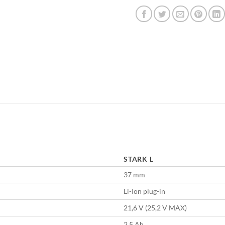
STARK L
37 mm
Li-Ion plug-in
21,6 V (25,2 V MAX)
2,5 Ah