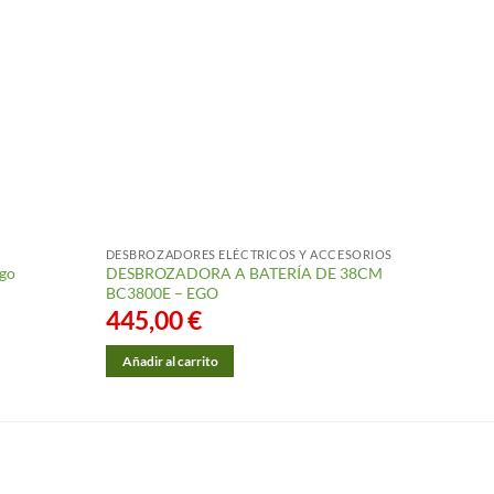
DESBROZADORES ELÉCTRICOS Y ACCESORIOS
DESBRO
ngo
DESBROZADORA A BATERÍA DE 38CM
DESBR
BC3800E – EGO
– EGO
445,00
€
369
Añadir al carrito
Añadi