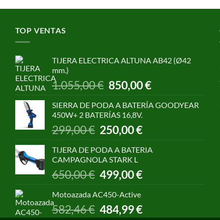
TOP VENTAS
TIJERA ELECTRICA ALTUNA AB42 (Ø42
mm.)
El
El
1.055,00
€
850,00
€
precio
precio
original
actual
SIERRA DE PODA A BATERÍA GOODYEAR
era:
es:
450W+ 2 BATERÍAS 16,8V.
1.055,00 €.
850,00 €.
El
El
299,00
€
250,00
€
precio
precio
original
actual
TIJERA DE PODA A BATERIA
era:
es:
CAMPAGNOLA STARK L
299,00 €.
250,00 €.
El
El
650,00
€
499,00
€
precio
precio
original
actual
Motoazada AC450-Active
era:
es:
El
El
582,46
€
484,99
€
650,00 €.
499,00 €.
precio
precio