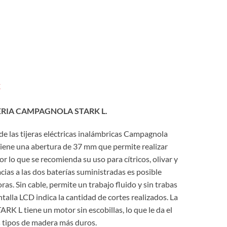
El
€
precio
actual
ERIA CAMPAGNOLA STARK L.
es:
e las tijeras eléctricas inalámbricas Campagnola
€.
499,00 €.
Tiene una abertura de 37 mm que permite realizar
r lo que se recomienda su uso para cítricos, olivar y
ias a las dos baterías suministradas es posible
as. Sin cable, permite un trabajo fluido y sin trabas
talla LCD indica la cantidad de cortes realizados. La
TARK L tiene un motor sin escobillas, lo que le da el
s tipos de madera más duros.