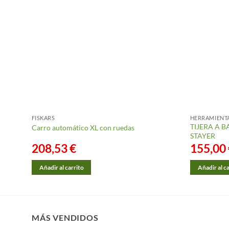
FISKARS
HERRAMIENT
TIJERA A B
Carro automático XL con ruedas
STAYER
208,53
€
155,00
Añadir al carrito
Añadir al c
MÁS VENDIDOS