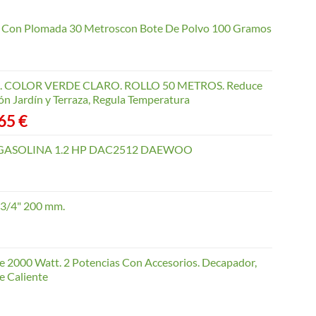
io Con Plomada 30 Metroscon Bote De Polvo 100 Gramos
COLOR VERDE CLARO. ROLLO 50 METROS. Reduce
ón Jardín y Terraza, Regula Temperatura
Rango
,65
€
de
precios:
GASOLINA 1.2 HP DAC2512 DAEWOO
desde
40,35 €
hasta
 3/4" 200 mm.
168,65 €
te 2000 Watt. 2 Potencias Con Accesorios. Decapador,
e Caliente