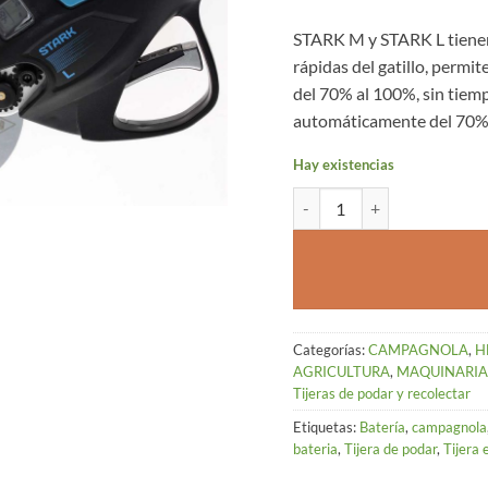
STARK M y STARK L tienen 
rápidas del gatillo, permi
del 70% al 100%, sin tiemp
automáticamente del 70% 
Hay existencias
TIJERA DE PODA A BATERI
Categorías:
CAMPAGNOLA
,
H
AGRICULTURA
,
MAQUINARIA
Tijeras de podar y recolectar
Etiquetas:
Batería
,
campagnola
bateria
,
Tijera de podar
,
Tijera 