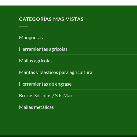
desde
40,35 €
CATEGORÍAS MAS VISTAS
hasta
168,65 €
Mangueras
Herramientas agricolas
Mallas agricolas
Mantas y plasticos para agricultura
Herramientas de engrase
Brocas Sds plus / Sds Max
Mallas metálicas