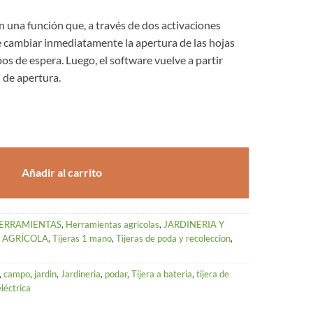
una función que, a través de dos activaciones
te cambiar inmediatamente la apertura de las hojas
os de espera. Luego, el software vuelve a partir
de apertura.
A CAMPAGNOLA STARK L cantidad
Añadir al carrito
ERRAMIENTAS
,
Herramientas agricolas
,
JARDINERIA Y
 AGRÍCOLA
,
Tijeras 1 mano
,
Tijeras de poda y recoleccion
,
,
campo
,
jardin
,
Jardineria
,
podar
,
Tijera a bateria
,
tijera de
eléctrica