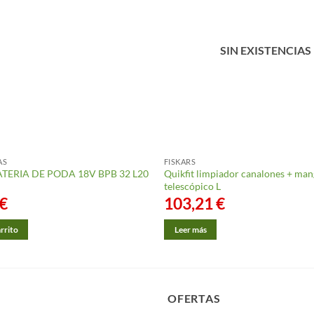
SIN EXISTENCIAS
AS
FISKARS
ATERIA DE PODA 18V BPB 32 L20
Quikfit limpiador canalones + ma
telescópico L
€
103,21
€
arrito
Leer más
OFERTAS