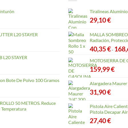
inturón
Tiralineas Alumin
29,10
€
TTER L20 STAYER
MALLA SOMBREO. 
Radiación, Protecci
40,35
€
168
-
 L20 STAYER
MOTOSIERRA DE 
159,99
€
con Bote De Polvo 100 Gramos
Alargadera Maurer
31,90
€
OLLO 50 METROS. Reduce
Pistola Aire Calien
la Temperatura
Pistola Decapar Air
27,40
€