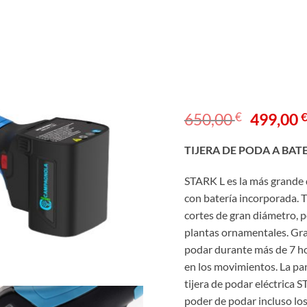
El
650,00
€
499,00
precio
original
TIJERA DE PODA A BAT
era:
STARK L es la más grande d
650,00 
con batería incorporada. 
cortes de gran diámetro, po
plantas ornamentales. Grac
podar durante más de 7 hor
en los movimientos. La pan
tijera de podar eléctrica S
poder de podar incluso lo