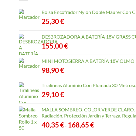
Bolsa Encofrador Nylon Doble Maurer Con C
25,30
€
DESBROZADORA A BATERÍA 18V GRASS CU
155,00
€
MINI MOTOSIERRA A BATERÍA 18V OLMO B
98,90
€
Tiralineas Aluminio Con Plomada 30 Metros
29,10
€
MALLA SOMBREO. COLOR VERDE CLARO. R
Radiación, Protección Jardín y Terraza, Regu
Rango
40,35
€
168,65
€
-
de
precios: