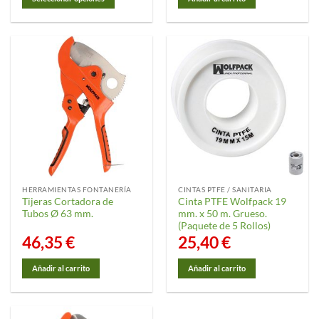
21,70 €
hasta
Este
165,95 €
producto
tiene
múltiples
variantes.
Las
opciones
se
pueden
elegir
en
la
HERRAMIENTAS FONTANERÍA
CINTAS PTFE / SANITARIA
página
Tijeras Cortadora de
Cinta PTFE Wolfpack 19
de
Tubos Ø 63 mm.
mm. x 50 m. Grueso.
producto
(Paquete de 5 Rollos)
46,35
€
25,40
€
Añadir al carrito
Añadir al carrito