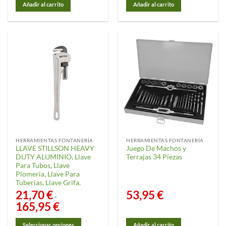
Añadir al carrito
Añadir al carrito
HERRAMIENTAS FONTANERÍA
HERRAMIENTAS FONTANERÍA
LLAVE STILLSON HEAVY
Juego De Machos y
DUTY ALUMINIO, Llave
Terrajas 34 Piezas
Para Tubos, Llave
Plomeria, Llave Para
Tuberias, Llave Grifa.
21,70
€
53,95
€
-
165,95
€
Rango
de
precios:
desde
Seleccionar opciones
Añadir al carrito