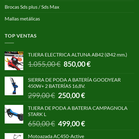
Brocas Sds plus / Sds Max
Mallas metálicas
TOP VENTAS
TIJERA ELECTRICA ALTUNA AB42 (Ø42 mm.)
El
El
1.055,00
€
850,00
€
precio
precio
original
actual
SIERRA DE PODA A BATERÍA GOODYEAR
era:
es:
450W+ 2 BATERÍAS 16,8V.
1.055,00 €.
850,00 €.
El
El
299,00
€
250,00
€
precio
precio
original
actual
TIJERA DE PODA A BATERIA CAMPAGNOLA
era:
es:
STARK L
299,00 €.
250,00 €.
El
El
650,00
€
499,00
€
precio
precio
original
actual
Motoazada AC450-Active