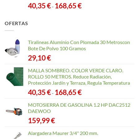
Rango
40,35
€
168,65
€
-
de
precios:
OFERTAS
desde
40,35 €
hasta
Tiralineas Aluminio Con Plomada 30 Metroscon
168,65 €
Bote De Polvo 100 Gramos
29,10
€
MALLA SOMBREO. COLOR VERDE CLARO.
ROLLO 50 METROS. Reduce Radiación,
Protección Jardín y Terraza, Regula Temperatura
Rango
40,35
€
168,65
€
-
de
precios:
MOTOSIERRA DE GASOLINA 1.2 HP DAC2512
desde
DAEWOO
40,35 €
159,99
€
hasta
168,65 €
Alargadera Maurer 3/4" 200 mm.