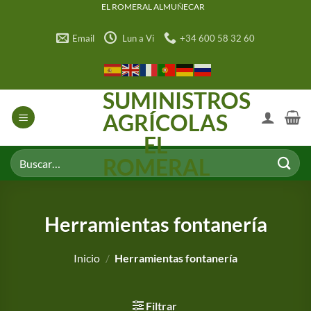
Saltar
EL ROMERAL ALMUÑECAR
al
Email
Lun a Vi
+34 600 58 32 60
contenido
SUMINISTROS
AGRÍCOLAS
EL
Buscar
ROMERAL
por:
Herramientas fontanería
Inicio
/
Herramientas fontanería
Filtrar