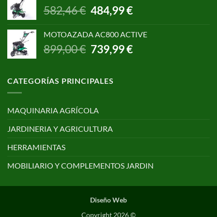
era:
es:
El
El
582,46
€
484,99
€
650,00 €.
499,00 €.
precio
precio
original
actual
MOTOAZADA AC800 ACTIVE
era:
es:
El
El
899,00
€
739,99
€
582,46 €.
484,99 €.
precio
precio
original
actual
era:
es:
CATEGORÍAS PRINCIPALES
899,00 €.
739,99 €.
MAQUINARIA AGRÍCOLA
JARDINERIA Y AGRICULTURA
HERRAMIENTAS
MOBILIARIO Y COMPLEMENTOS JARDIN
Diseño Web
Copyright 2026 ©