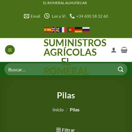
Saltar
EL ROMERAL ALMUÑECAR
al
Email
Lun a Vi
+34 600 58 32 60
contenido
SUMINISTROS
AGRÍCOLAS
EL
Buscar
ROMERAL
por:
Pilas
Inicio
/
Pilas
Filtrar