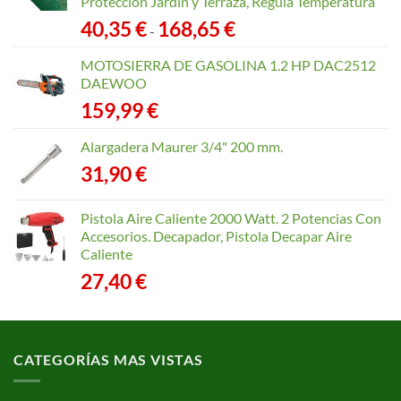
Protección Jardín y Terraza, Regula Temperatura
Rango
40,35
€
168,65
€
-
de
precios:
MOTOSIERRA DE GASOLINA 1.2 HP DAC2512
desde
DAEWOO
40,35 €
159,99
€
hasta
168,65 €
Alargadera Maurer 3/4" 200 mm.
31,90
€
Pistola Aire Caliente 2000 Watt. 2 Potencias Con
Accesorios. Decapador, Pistola Decapar Aire
Caliente
27,40
€
CATEGORÍAS MAS VISTAS