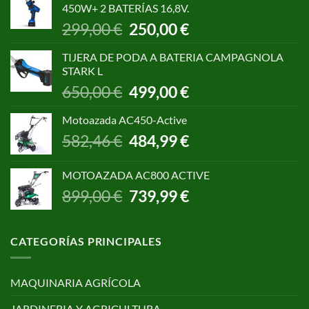
450W+ 2 BATERÍAS 16,8V.
1.055,00 €.
850,00 €.
El
El
299,00
€
250,00
€
precio
precio
original
actual
TIJERA DE PODA A BATERIA CAMPAGNOLA
era:
es:
STARK L
299,00 €.
250,00 €.
El
El
650,00
€
499,00
€
precio
precio
original
actual
Motoazada AC450-Active
era:
es:
El
El
582,46
€
484,99
€
650,00 €.
499,00 €.
precio
precio
original
actual
MOTOAZADA AC800 ACTIVE
era:
es:
El
El
899,00
€
739,99
€
582,46 €.
484,99 €.
precio
precio
original
actual
era:
es:
CATEGORÍAS PRINCIPALES
899,00 €.
739,99 €.
MAQUINARIA AGRÍCOLA
JARDINERIA Y AGRICULTURA