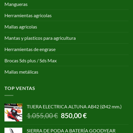
Mangueras
Herramientas agricolas
Mallas agricolas
Mantas y plasticos para agricultura
Herramientas de engrase
Brocas Sds plus / Sds Max
Mallas metálicas
TOP VENTAS
TIJERA ELECTRICA ALTUNA AB42 (Ø42 mm.)
El
El
1.055,00
€
850,00
€
precio
precio
original
actual
SIERRA DE PODA A BATERÍA GOODYEAR
era:
es: