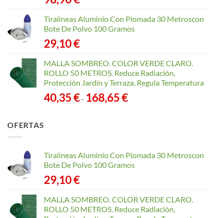
Tiralineas Aluminio Con Plomada 30 Metroscon
Bote De Polvo 100 Gramos
29,10
€
MALLA SOMBREO. COLOR VERDE CLARO.
ROLLO 50 METROS. Reduce Radiación,
Protección Jardín y Terraza, Regula Temperatura
Rango
40,35
€
168,65
€
-
de
precios:
OFERTAS
desde
40,35 €
hasta
Tiralineas Aluminio Con Plomada 30 Metroscon
168,65 €
Bote De Polvo 100 Gramos
29,10
€
MALLA SOMBREO. COLOR VERDE CLARO.
ROLLO 50 METROS. Reduce Radiación,