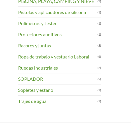
PISCINA, PLAYA, CAMPING Y NIEVE
(2)
Pistolas y aplicaddores de silicona
(1)
Polimetros y Tester
(1)
Protectores auditivos
(1)
Racores y juntas
(3)
Ropa de trabajo y vestuario Laboral
(5)
Ruedas Industriales
(2)
SOPLADOR
(5)
Sopletes y estaño
(1)
Trajes de agua
(1)