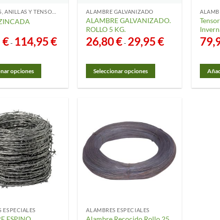
ALAMBRES, ANILLAS Y TENSORES
ALAMBRE GALVANIZADO
ALAMBRE GALVANIZADO.
Tensor
 ZINCADA
ROLLO 5 KG.
Invern
5
€
114,95
€
Rango
26,80
€
29,95
€
Rango
79,
-
-
de
de
precios:
precios:
desde
desde
54,75 €
26,80 €
onar opciones
Seleccionar opciones
Añadi
hasta
hasta
114,95 €
29,95 €
Este
o
producto
tiene
s
múltiples
.
variantes.
Las
opciones
se
pueden
elegir
en
la
 ESPECIALES
ALAMBRES ESPECIALES
página
E ESPINO
Alambre Recocido Rollo 25