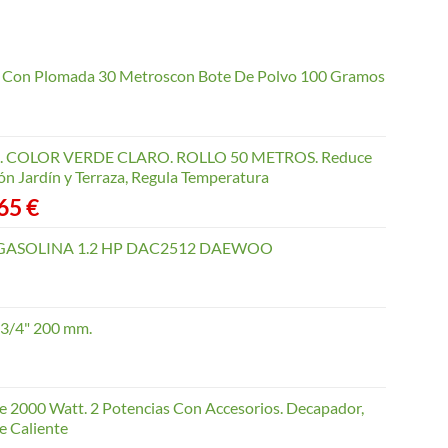
io Con Plomada 30 Metroscon Bote De Polvo 100 Gramos
COLOR VERDE CLARO. ROLLO 50 METROS. Reduce
ón Jardín y Terraza, Regula Temperatura
Rango
,65
€
de
precios:
GASOLINA 1.2 HP DAC2512 DAEWOO
desde
40,35 €
hasta
 3/4" 200 mm.
168,65 €
te 2000 Watt. 2 Potencias Con Accesorios. Decapador,
e Caliente