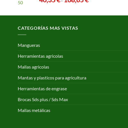
-
de
precios:
desde
40,35 €
CATEGORÍAS MAS VISTAS
hasta
168,65 €
Mangueras
Herramientas agricolas
Mallas agricolas
Mantas y plasticos para agricultura
Herramientas de engrase
Brocas Sds plus / Sds Max
Mallas metálicas