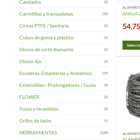
Candados
(2)
Carretillas y transpaletas
ANILLA
(10)
54,7
Cintas PTFE / Sanitaria
(1)
Cubos de goma y plástico
(1)
Selecci
Discos de corte diamante
(2)
Este
product
Discos lija
(2)
tiene
Escaleras, Estanterías y Andamios
(19)
múltiple
variantes
Extensibles / Prolongadores / Guias
(4)
Las
opciones
FLOWER
(3)
se
Focos y recambios
(3)
pueden
elegir
Grifos de latón
(1)
en
HERRAMIENTAS
la
(226)
ALAMBRES
página
ALAMBR