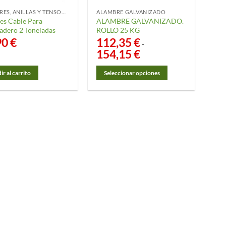
ALAMBRES, ANILLAS Y TENSORES
ALAMBRE GALVANIZADO
es Cable Para
ALAMBRE GALVANIZADO.
adero 2 Toneladas
ROLLO 25 KG
90
€
112,35
€
-
154,15
€
Rango
de
precios:
desde
r al carrito
Seleccionar opciones
112,35 €
Este
hasta
154,15 €
producto
tiene
múltiples
variantes.
Las
opciones
se
pueden
elegir
en
la
página