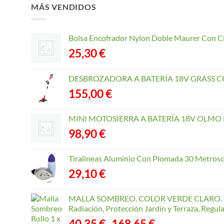
MÁS VENDIDOS
Bolsa Encofrador Nylon Doble Maurer Con C
25,30
€
DESBROZADORA A BATERÍA 18V GRASS CU
155,00
€
MINI MOTOSIERRA A BATERÍA 18V OLMO B
98,90
€
Tiralineas Aluminio Con Plomada 30 Metros
29,10
€
MALLA SOMBREO. COLOR VERDE CLARO. R
Radiación, Protección Jardín y Terraza, Regu
Rango
40,35
€
168,65
€