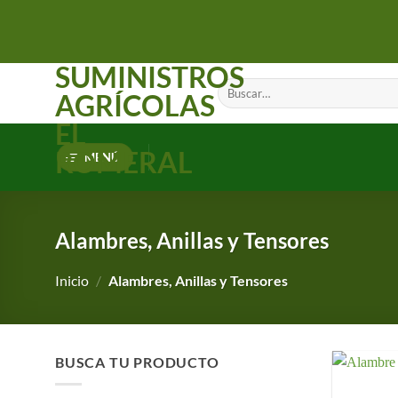
Saltar
al
contenido
SUMINISTROS
Buscar
AGRÍCOLAS
por:
EL
ROMERAL
MENÚ
Alambres, Anillas y Tensores
Inicio
/
Alambres, Anillas y Tensores
BUSCA TU PRODUCTO