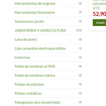
Herramientas de engrase
(2)
GALVANI
de
4/15
product
Herramientas fontanería
52,9
(7)
Iluminacion jardín
(3)
Añadir a
JARDINERIA Y AGRICULTURA
(112)
Lana de acero
(2)
Lijas recambio electroportátiles
(1)
Linternas
(1)
Malla de sombreo al 90%
(4)
Malla de sombreo clásica
(2)
Mallas de plástico
(1)
Mallas metálicas
(5)
Mangueras aire comprimido
(4)