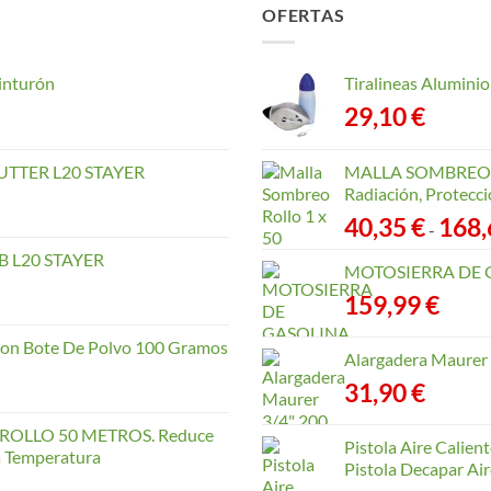
OFERTAS
inturón
Tiralineas Alumin
29,10
€
TTER L20 STAYER
MALLA SOMBREO. 
Radiación, Protecci
40,35
€
168
-
 L20 STAYER
MOTOSIERRA DE 
159,99
€
con Bote De Polvo 100 Gramos
Alargadera Maurer
31,90
€
OLLO 50 METROS. Reduce
Pistola Aire Calien
la Temperatura
Pistola Decapar Air