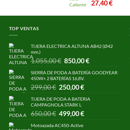
27,40
€
TOP VENTAS
TIJERA ELECTRICA ALTUNA AB42 (Ø42
mm.)
El
El
1.055,00
€
850,00
€
precio
precio
original
actual
SIERRA DE PODA A BATERÍA GOODYEAR
era:
es:
450W+ 2 BATERÍAS 16,8V.
1.055,00 €.
850,00 €.
El
El
299,00
€
250,00
€
precio
precio
original
actual
TIJERA DE PODA A BATERIA
era:
es:
CAMPAGNOLA STARK L
299,00 €.
250,00 €.
El
El
650,00
€
499,00
€
precio
precio
original
actual
Motoazada AC450-Active