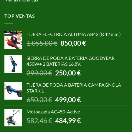
TOP VENTAS
TIJERA ELECTRICA ALTUNA AB42 (Ø42 mm.)
El
El
1.055,00
€
850,00
€
precio
precio
original
actual
SIERRA DE PODA A BATERÍA GOODYEAR
era:
es:
450W+ 2 BATERÍAS 16,8V.
1.055,00 €.
850,00 €.
El
El
299,00
€
250,00
€
precio
precio
original
actual
TIJERA DE PODA A BATERIA CAMPAGNOLA
era:
es:
STARK L
299,00 €.
250,00 €.
El
El
650,00
€
499,00
€
precio
precio
original
actual
Motoazada AC450-Active
era:
es:
El
El
582,46
€
484,99
€
650,00 €.
499,00 €.
precio
precio
original
actual