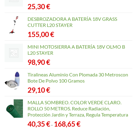
25,30
€
DESBROZADORA A BATERÍA 18V GRASS
CUTTER L20 STAYER
155,00
€
MINI MOTOSIERRA A BATERÍA 18V OLMO B
L20 STAYER
98,90
€
Tiralineas Aluminio Con Plomada 30 Metroscon
Bote De Polvo 100 Gramos
29,10
€
MALLA SOMBREO. COLOR VERDE CLARO.
ROLLO 50 METROS. Reduce Radiación,
Protección Jardín y Terraza, Regula Temperatura
Rango
40,35
€
168,65
€
-
de
precios: