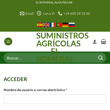
Saltar
EL ROMERAL ALMUÑECAR
al
Email
Lun a Vi
+34 600 58 32 60
contenido
SUMINISTROS
AGRÍCOLAS
EL
Buscar
ROMERAL
por:
ACCEDER
Obligatorio
Nombre de usuario o correo electrónico
*