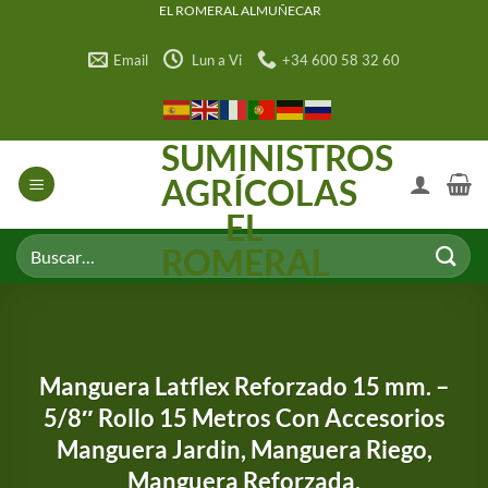
Saltar
EL ROMERAL ALMUÑECAR
al
Email
Lun a Vi
+34 600 58 32 60
contenido
SUMINISTROS
AGRÍCOLAS
EL
Buscar
ROMERAL
por:
Manguera Latflex Reforzado 15 mm. –
5/8″ Rollo 15 Metros Con Accesorios
Manguera Jardin, Manguera Riego,
Manguera Reforzada,