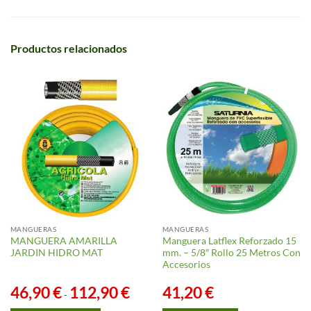
Productos relacionados
MANGUERAS
MANGUERAS
MANGUERA AMARILLA
Manguera Latflex Reforzado 15
JARDIN HIDRO MAT
mm. – 5/8″ Rollo 25 Metros Con
Accesorios
46,90
€
112,90
€
Rango
41,20
€
-
de
precios: