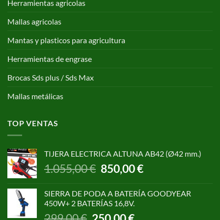
Herramientas agricolas
Mallas agricolas
Mantas y plasticos para agricultura
Herramientas de engrase
Brocas Sds plus / Sds Max
Mallas metálicas
TOP VENTAS
TIJERA ELECTRICA ALTUNA AB42 (Ø42 mm.)
El
El
1.055,00
€
850,00
€
precio
precio
original
actual
SIERRA DE PODA A BATERÍA GOODYEAR
era:
es:
450W+ 2 BATERÍAS 16,8V.
1.055,00 €.
850,00 €.
El
El
299,00
€
250,00
€