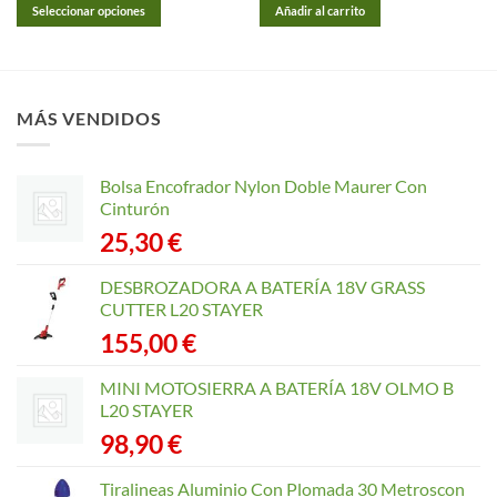
desde
Seleccionar opciones
Añadir al carrito
46,90 €
hasta
Este
112,90 €
producto
tiene
múltiples
MÁS VENDIDOS
variantes.
Las
opciones
Bolsa Encofrador Nylon Doble Maurer Con
se
Cinturón
pueden
25,30
€
elegir
en
DESBROZADORA A BATERÍA 18V GRASS
la
CUTTER L20 STAYER
página
155,00
€
de
producto
MINI MOTOSIERRA A BATERÍA 18V OLMO B
L20 STAYER
98,90
€
Tiralineas Aluminio Con Plomada 30 Metroscon