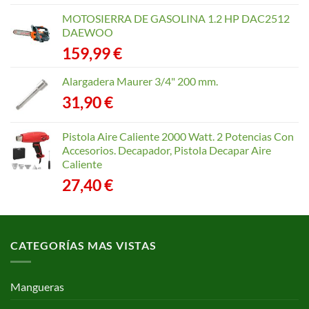
de
precios:
MOTOSIERRA DE GASOLINA 1.2 HP DAC2512
desde
DAEWOO
40,35 €
159,99
€
hasta
168,65 €
Alargadera Maurer 3/4" 200 mm.
31,90
€
Pistola Aire Caliente 2000 Watt. 2 Potencias Con
Accesorios. Decapador, Pistola Decapar Aire
Caliente
27,40
€
CATEGORÍAS MAS VISTAS
Mangueras