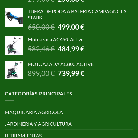
precio
precio
original
actual
TIJERA DE PODA A BATERIA CAMPAGNOLA
era:
es:
STARK L
299,00 €.
250,00 €.
El
El
650,00
€
499,00
€
precio
precio
original
actual
Motoazada AC450-Active
era:
es:
El
El
582,46
€
484,99
€
650,00 €.
499,00 €.
precio
precio
original
actual
MOTOAZADA AC800 ACTIVE
era:
es:
El
El
899,00
€
739,99
€
582,46 €.
484,99 €.
precio
precio
original
actual
era:
es:
CATEGORÍAS PRINCIPALES
899,00 €.
739,99 €.
MAQUINARIA AGRÍCOLA
JARDINERIA Y AGRICULTURA
HERRAMIENTAS