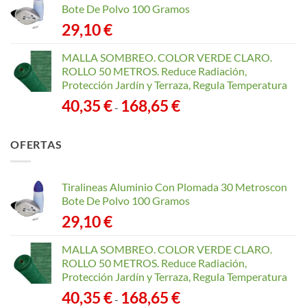
Bote De Polvo 100 Gramos
29,10
€
MALLA SOMBREO. COLOR VERDE CLARO.
ROLLO 50 METROS. Reduce Radiación,
Protección Jardín y Terraza, Regula Temperatura
Rango
40,35
€
168,65
€
-
de
precios:
OFERTAS
desde
40,35 €
hasta
Tiralineas Aluminio Con Plomada 30 Metroscon
168,65 €
Bote De Polvo 100 Gramos
29,10
€
MALLA SOMBREO. COLOR VERDE CLARO.
ROLLO 50 METROS. Reduce Radiación,
Protección Jardín y Terraza, Regula Temperatura
Rango
40,35
€
168,65
€
-