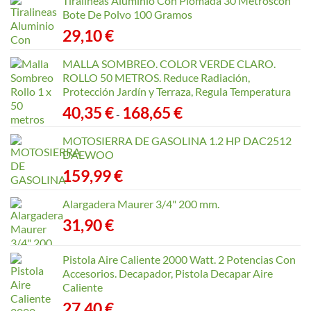
Tiralineas Aluminio Con Plomada 30 Metroscon
168,65 €
Bote De Polvo 100 Gramos
29,10
€
MALLA SOMBREO. COLOR VERDE CLARO.
ROLLO 50 METROS. Reduce Radiación,
Protección Jardín y Terraza, Regula Temperatura
Rango
40,35
€
168,65
€
-
de
precios:
MOTOSIERRA DE GASOLINA 1.2 HP DAC2512
desde
DAEWOO
40,35 €
159,99
€
hasta
168,65 €
Alargadera Maurer 3/4" 200 mm.
31,90
€
Pistola Aire Caliente 2000 Watt. 2 Potencias Con
Accesorios. Decapador, Pistola Decapar Aire
Caliente
27,40
€