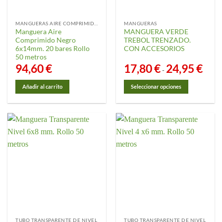
MANGUERAS AIRE COMPRIMIDO
MANGUERAS
Manguera Aire
MANGUERA VERDE
Comprimido Negro
TREBOL TRENZADO.
6x14mm. 20 bares Rollo
CON ACCESORIOS
50 metros
94,60
€
17,80
€
24,95
€
Rango
-
de
precio
desde
Añadir al carrito
Seleccionar opciones
17,80 
hasta
Este
24,95 
producto
tiene
múltiples
variantes.
Las
opciones
se
pueden
elegir
en
la
TUBO TRANSPARENTE DE NIVEL
TUBO TRANSPARENTE DE NIVEL