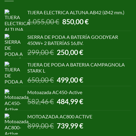
TIJERA ELECTRICA ALTUNA AB42 (Ø42 mm.)
El
El
1.055,00
€
850,00
€
precio
precio
original
actual
SIERRA DE PODA A BATERÍA GOODYEAR
era:
es:
450W+ 2 BATERÍAS 16,8V.
1.055,00 €.
850,00 €.
El
El
299,00
€
250,00
€
precio
precio
original
actual
TIJERA DE PODA A BATERIA CAMPAGNOLA
era:
es:
STARK L
299,00 €.
250,00 €.
El
El
650,00
€
499,00
€
precio
precio
original
actual
Motoazada AC450-Active
era:
es:
El
El
582,46
€
484,99
€
650,00 €.
499,00 €.
precio
precio
original
actual
MOTOAZADA AC800 ACTIVE
era:
es:
El
El
899,00
€
739,99
€
582,46 €.
484,99 €.
precio
precio