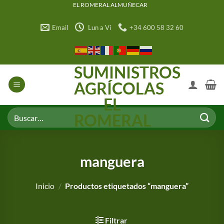
Saltar
EL ROMERAL ALMUÑECAR
al
Email
Lun a Vi
+34 600 58 32 60
contenido
SUMINISTROS
AGRÍCOLAS
EL
Buscar
ROMERAL
por:
manguera
Inicio
/
Productos etiquetados “manguera”
Filtrar