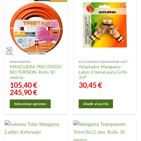
MANGUERAS
ACCESORIOS MANGUERA METAL
MANGUERA TRICOTADO
Adaptador Manguera
NO TORSION. Rollo 50
Laton 2 tomas para Grifo
metros
3/4″
105,40
€
30,45
€
-
245,90
€
Rango
de
precios:
desde
Seleccionar opciones
Añadir al carrito
105,40 €
hasta
Este
245,90 €
producto
tiene
múltiples
variantes.