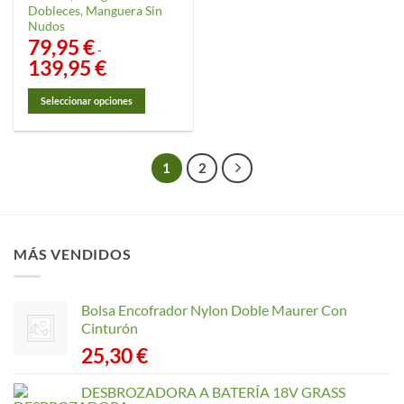
Dobleces, Manguera Sin
Nudos
79,95
€
-
139,95
€
Rango
de
precios:
desde
Seleccionar opciones
79,95 €
hasta
Este
139,95 €
producto
tiene
1
2
múltiples
variantes.
Las
opciones
MÁS VENDIDOS
se
pueden
elegir
Bolsa Encofrador Nylon Doble Maurer Con
en
Cinturón
la
página
25,30
€
de
producto
DESBROZADORA A BATERÍA 18V GRASS