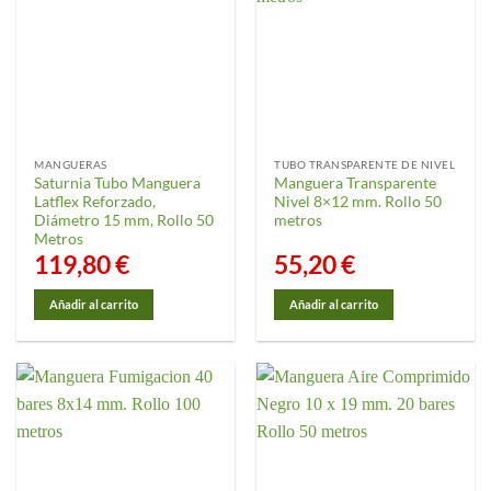
Las
opciones
se
pueden
elegir
en
la
MANGUERAS
TUBO TRANSPARENTE DE NIVEL
página
Saturnia Tubo Manguera
Manguera Transparente
de
Latflex Reforzado,
Nivel 8×12 mm. Rollo 50
producto
Diámetro 15 mm, Rollo 50
metros
Metros
119,80
€
55,20
€
Añadir al carrito
Añadir al carrito