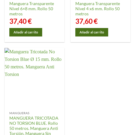
página
Manguera Transparente
Manguera Transparente
de
Nivel 6×8 mm. Rollo 50
Nivel 4 x6 mm. Rollo 50
producto
metros
metros
37,40
€
37,60
€
Añadir al carrito
Añadir al carrito
MANGUERAS
MANGUERA TRICOTADA
NO TORSION BLUE. Rollo
50 metros. Manguera Anti
Torsión, Manguera Sin