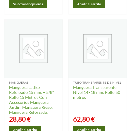
desde
Seleccionar opciones
Añadir al carrito
73,75 €
hasta
Este
122,95 €
producto
tiene
múltiples
variantes.
Las
opciones
se
pueden
elegir
en
la
MANGUERAS
TUBO TRANSPARENTE DE NIVEL
página
Manguera Latflex
Manguera Transparente
de
Reforzado 15 mm. – 5/8″
Nivel 14×18 mm. Rollo 50
producto
Rollo 15 Metros Con
metros
Accesorios Manguera
Jardin, Manguera Riego,
Manguera Reforzada,
28,80
€
62,80
€
Añadir al carrito
Añadir al carrito