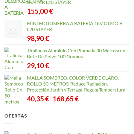
CUTTER L20 STAYER
155,00
€
MINI MOTOSIERRA A BATERÍA 18V OLMO B
L20 STAYER
98,90
€
Tiralineas Aluminio Con Plomada 30 Metroscon
Bote De Polvo 100 Gramos
29,10
€
MALLA SOMBREO. COLOR VERDE CLARO.
ROLLO 50 METROS. Reduce Radiación,
Protección Jardín y Terraza, Regula Temperatura
Rango
40,35
€
168,65
€
-
de
precios:
OFERTAS
desde
40,35 €
hasta