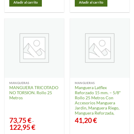
Añadir al carrito
Añadir al carrito
MANGUERAS
MANGUERAS
MANGUERA TRICOTADO
Manguera Latflex
NO TORSION. Rollo 25
Reforzado 15 mm. – 5/8″
Metros
Rollo 25 Metros Con
Accesorios Manguera
Jardin, Manguera Riego,
Manguera Reforzada,
73,75
€
41,20
€
-
122,95
€
Rango
de
precios: