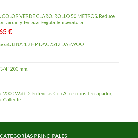
COLOR VERDE CLARO. ROLLO 50 METROS. Reduce
ón Jardín y Terraza, Regula Temperatura
Rango
,65
€
de
precios:
GASOLINA 1.2 HP DAC2512 DAEWOO
desde
40,35 €
hasta
 3/4" 200 mm.
168,65 €
te 2000 Watt. 2 Potencias Con Accesorios. Decapador,
e Caliente
CATEGORÍAS PRINCIPALES