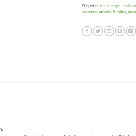
Etiquetas:
malla negra
,
malla p
protector arboles frutales
,
prot
n.