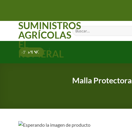
Saltar
al
contenido
SUMINISTROS
Buscar
AGRÍCOLAS
por:
EL
ROMERAL
MENÚ
Malla Protectora