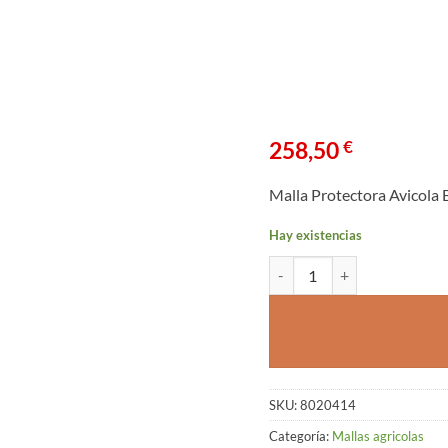
258,50
€
Malla Protectora Avicola 
Hay existencias
Malla Protectora Avicola BO
SKU:
8020414
Categoría:
Mallas agricolas