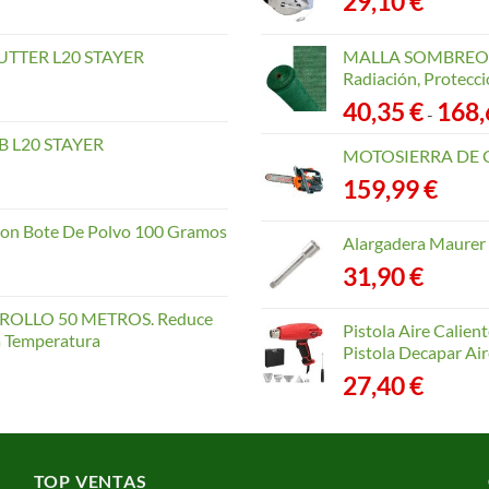
29,10
€
TTER L20 STAYER
MALLA SOMBREO. 
Radiación, Protecci
40,35
€
168
-
 L20 STAYER
MOTOSIERRA DE 
159,99
€
con Bote De Polvo 100 Gramos
Alargadera Maurer
31,90
€
OLLO 50 METROS. Reduce
Pistola Aire Calien
la Temperatura
Pistola Decapar Air
27,40
€
TOP VENTAS