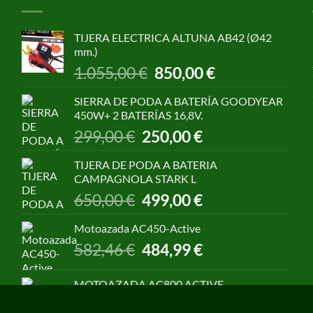
TIJERA ELECTRICA ALTUNA AB42 (Ø42
mm.)
El
El
1.055,00
€
850,00
€
precio
precio
original
actual
SIERRA DE PODA A BATERÍA GOODYEAR
era:
es:
450W+ 2 BATERÍAS 16,8V.
1.055,00 €.
850,00 €.
El
El
299,00
€
250,00
€
precio
precio
original
actual
TIJERA DE PODA A BATERIA
era:
es:
CAMPAGNOLA STARK L
299,00 €.
250,00 €.
El
El
650,00
€
499,00
€
precio
precio
original
actual
Motoazada AC450-Active
era:
es:
El
El
582,46
€
484,99
€
650,00 €.
499,00 €.
precio
precio
original
actual
MOTOAZADA AC800 ACTIVE
era:
es:
El
El
899,00
€
739,99
€
582,46 €.
484,99 €.