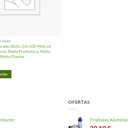
ICOLAS
orado (Rollo 2,0×100 Metros)
rar, Malla Protectora, Malla
 Malla Plantas
arrito
OFERTAS
inturón
Tiralineas Alumin