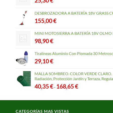
25,30
€
DESBROZADORA A BATERÍA 18V GRASS CU
155,00
€
MINI MOTOSIERRA A BATERÍA 18V OLMO B
98,90
€
Tiralineas Aluminio Con Plomada 30 Metros
29,10
€
MALLA SOMBREO. COLOR VERDE CLARO. R
Radiación, Protección Jardín y Terraza, Regu
Rango
40,35
€
168,65
€
-
de
precios:
desde
40,35 €
CATEGORÍAS MAS VISTAS
hasta