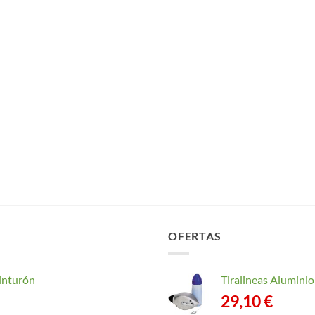
OFERTAS
inturón
Tiralineas Alumin
29,10
€