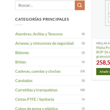
Buscar
por:
CATEGORÍAS PRINCIPALES
Alambres, Anillas y Tensores
(6)
Arneses, y cinturones de seguridad
(2)
MALLAS 
Malla Pr
BOP 16 x
Bidones
(1)
gramos/m
258,
Bridas
(1)
Cadenas, cuerdas y cinchas
(13)
Añadir a
Candados
(2)
Carretillas y transpaletas
(10)
Cintas PTFE / Sanitaria
(1)
Cubos de goma y plástico
(1)