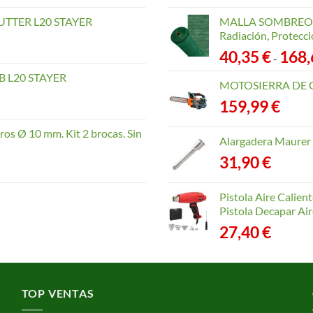
TTER L20 STAYER
MALLA SOMBREO. 
Radiación, Protecci
40,35
€
168
-
 L20 STAYER
MOTOSIERRA DE 
159,99
€
os Ø 10 mm. Kit 2 brocas. Sin
Alargadera Maurer
31,90
€
Pistola Aire Calien
Pistola Decapar Air
27,40
€
TOP VENTAS