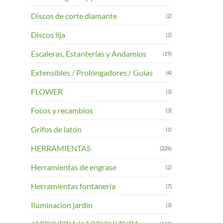
Discos de corte diamante
(2)
Discos lija
(2)
Escaleras, Estanterías y Andamios
(19)
Extensibles / Prolongadores / Guias
(4)
FLOWER
(3)
Focos y recambios
(3)
Grifos de latón
(1)
HERRAMIENTAS
(226)
Herramientas de engrase
(2)
Herramientas fontanería
(7)
Iluminacion jardín
(3)