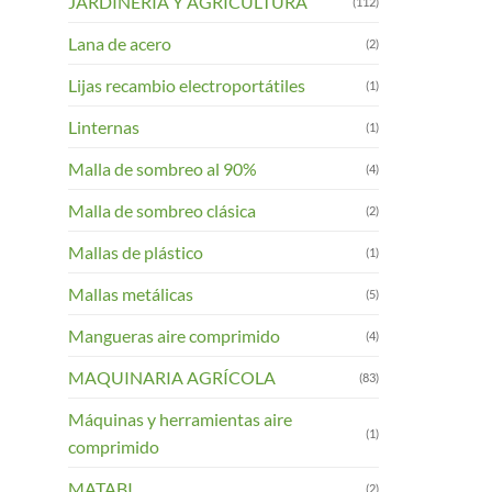
JARDINERIA Y AGRICULTURA
(112)
Lana de acero
(2)
Lijas recambio electroportátiles
(1)
Linternas
(1)
Malla de sombreo al 90%
(4)
Malla de sombreo clásica
(2)
Mallas de plástico
(1)
Mallas metálicas
(5)
Mangueras aire comprimido
(4)
MAQUINARIA AGRÍCOLA
(83)
Máquinas y herramientas aire
(1)
comprimido
MATABI
(2)