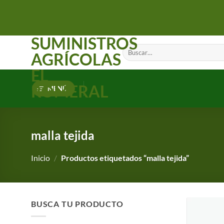
Saltar
al
contenido
SUMINISTROS
Buscar
AGRÍCOLAS
por:
EL
ROMERAL
MENÚ
malla tejida
Inicio
/
Productos etiquetados “malla tejida”
BUSCA TU PRODUCTO