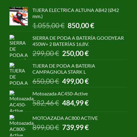
TIJERA ELECTRICA ALTUNA AB42 (Ø42
mm.)
El
El
1.055,00
€
850,00
€
precio
precio
original
actual
SIERRA DE PODA A BATERÍA GOODYEAR
era:
es:
450W+ 2 BATERÍAS 16,8V.
1.055,00 €.
850,00 €.
El
El
299,00
€
250,00
€
precio
precio
original
actual
TIJERA DE PODA A BATERIA
era:
es:
CAMPAGNOLA STARK L
299,00 €.
250,00 €.
El
El
650,00
€
499,00
€
precio
precio
original
actual
Motoazada AC450-Active
era:
es:
El
El
582,46
€
484,99
€
650,00 €.
499,00 €.
precio
precio
original
actual
MOTOAZADA AC800 ACTIVE
era:
es:
El
El
899,00
€
739,99
€
582,46 €.
484,99 €.
precio
precio