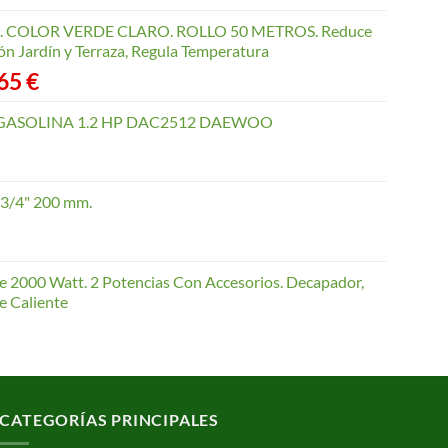
COLOR VERDE CLARO. ROLLO 50 METROS. Reduce
ón Jardín y Terraza, Regula Temperatura
Rango
,65
€
de
precios:
GASOLINA 1.2 HP DAC2512 DAEWOO
desde
40,35 €
hasta
 3/4" 200 mm.
168,65 €
te 2000 Watt. 2 Potencias Con Accesorios. Decapador,
e Caliente
CATEGORÍAS PRINCIPALES