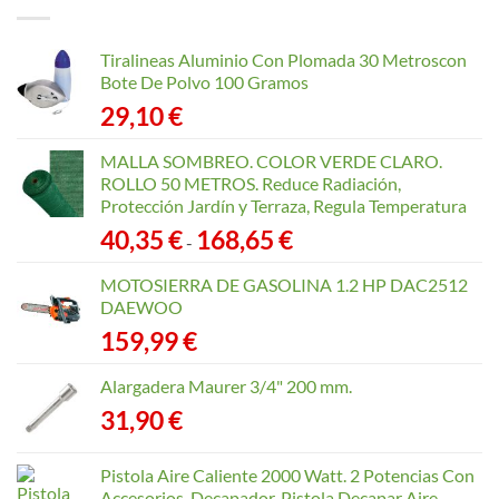
40,35 €
hasta
Tiralineas Aluminio Con Plomada 30 Metroscon
168,65 €
Bote De Polvo 100 Gramos
29,10
€
MALLA SOMBREO. COLOR VERDE CLARO.
ROLLO 50 METROS. Reduce Radiación,
Protección Jardín y Terraza, Regula Temperatura
Rango
40,35
€
168,65
€
-
de
precios:
MOTOSIERRA DE GASOLINA 1.2 HP DAC2512
desde
DAEWOO
40,35 €
159,99
€
hasta
168,65 €
Alargadera Maurer 3/4" 200 mm.
31,90
€
Pistola Aire Caliente 2000 Watt. 2 Potencias Con
Accesorios. Decapador, Pistola Decapar Aire