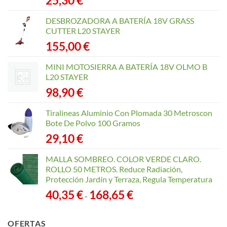
elegir
en
DESBROZADORA A BATERÍA 18V GRASS
la
CUTTER L20 STAYER
página
155,00
€
de
producto
MINI MOTOSIERRA A BATERÍA 18V OLMO B
L20 STAYER
98,90
€
Tiralineas Aluminio Con Plomada 30 Metroscon
Bote De Polvo 100 Gramos
29,10
€
MALLA SOMBREO. COLOR VERDE CLARO.
ROLLO 50 METROS. Reduce Radiación,
Protección Jardín y Terraza, Regula Temperatura
Rango
40,35
€
168,65
€
-
de
precios:
OFERTAS
desde