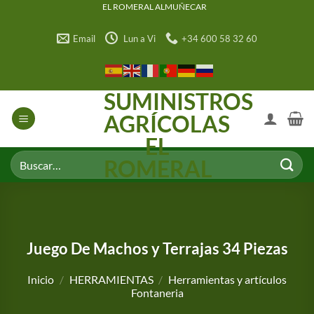
Saltar
EL ROMERAL ALMUÑECAR
al
Email
Lun a Vi
+34 600 58 32 60
contenido
SUMINISTROS
AGRÍCOLAS
EL
Buscar
ROMERAL
por:
Juego De Machos y Terrajas 34 Piezas
Inicio
/
HERRAMIENTAS
/
Herramientas y artículos
Fontaneria