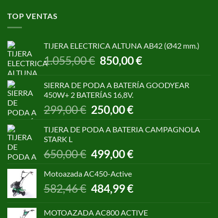
TOP VENTAS
TIJERA ELECTRICA ALTUNA AB42 (Ø42 mm.)
El
El
1.055,00
€
850,00
€
precio
precio
original
actual
SIERRA DE PODA A BATERÍA GOODYEAR
era:
es:
450W+ 2 BATERÍAS 16,8V.
1.055,00 €.
850,00 €.
El
El
299,00
€
250,00
€
precio
precio
original
actual
TIJERA DE PODA A BATERIA CAMPAGNOLA
era:
es:
STARK L
299,00 €.
250,00 €.
El
El
650,00
€
499,00
€
precio
precio
original
actual
Motoazada AC450-Active
era:
es:
El
El
582,46
€
484,99
€
650,00 €.
499,00 €.
precio
precio
original
actual
MOTOAZADA AC800 ACTIVE
era:
es: