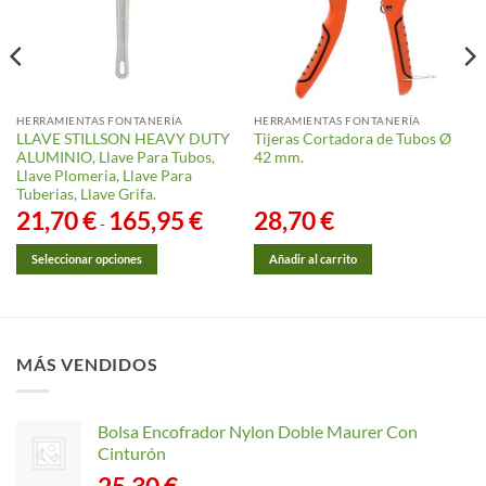
HERRAMIENTAS FONTANERÍA
HERRAMIENTAS FONTANERÍA
LLAVE STILLSON HEAVY DUTY
Tijeras Cortadora de Tubos Ø
ALUMINIO, Llave Para Tubos,
42 mm.
Llave Plomeria, Llave Para
Tuberias, Llave Grifa.
21,70
€
165,95
€
Rango
28,70
€
-
de
precios:
desde
Seleccionar opciones
Añadir al carrito
21,70 €
hasta
Este
165,95 €
producto
tiene
múltiples
MÁS VENDIDOS
variantes.
Las
opciones
Bolsa Encofrador Nylon Doble Maurer Con
se
Cinturón
pueden
25,30
€