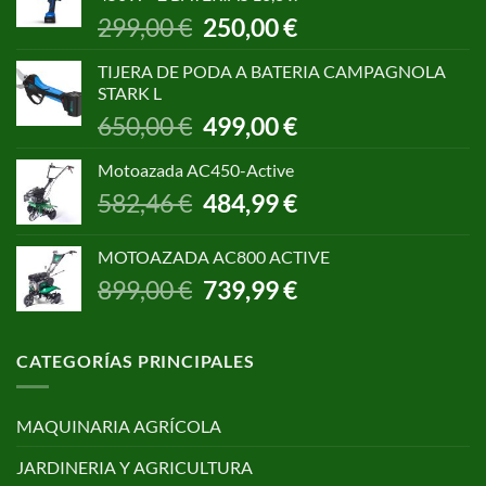
1.055,00 €.
850,00 €.
El
El
299,00
€
250,00
€
precio
precio
original
actual
TIJERA DE PODA A BATERIA CAMPAGNOLA
era:
es:
STARK L
299,00 €.
250,00 €.
El
El
650,00
€
499,00
€
precio
precio
original
actual
Motoazada AC450-Active
era:
es:
El
El
582,46
€
484,99
€
650,00 €.
499,00 €.
precio
precio
original
actual
MOTOAZADA AC800 ACTIVE
era:
es:
El
El
899,00
€
739,99
€
582,46 €.
484,99 €.
precio
precio
original
actual
era:
es:
CATEGORÍAS PRINCIPALES
899,00 €.
739,99 €.
MAQUINARIA AGRÍCOLA
JARDINERIA Y AGRICULTURA