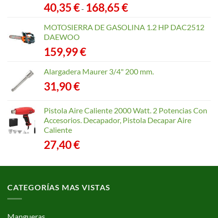
Rango
40,35
€
168,65
€
-
de
precios:
MOTOSIERRA DE GASOLINA 1.2 HP DAC2512
desde
DAEWOO
40,35 €
159,99
€
hasta
168,65 €
Alargadera Maurer 3/4" 200 mm.
31,90
€
Pistola Aire Caliente 2000 Watt. 2 Potencias Con
Accesorios. Decapador, Pistola Decapar Aire
Caliente
27,40
€
CATEGORÍAS MAS VISTAS
Mangueras