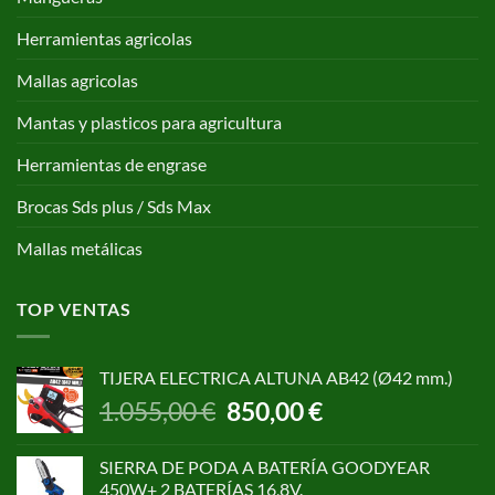
Herramientas agricolas
Mallas agricolas
Mantas y plasticos para agricultura
Herramientas de engrase
Brocas Sds plus / Sds Max
Mallas metálicas
TOP VENTAS
TIJERA ELECTRICA ALTUNA AB42 (Ø42 mm.)
El
El
1.055,00
€
850,00
€
precio
precio
original
actual
SIERRA DE PODA A BATERÍA GOODYEAR
era:
es:
450W+ 2 BATERÍAS 16,8V.