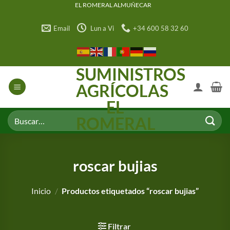
Saltar
EL ROMERAL ALMUÑECAR
al
Email
Lun a Vi
+34 600 58 32 60
contenido
SUMINISTROS
AGRÍCOLAS
EL
Buscar
ROMERAL
por:
roscar bujias
Inicio
/
Productos etiquetados “roscar bujias”
Filtrar