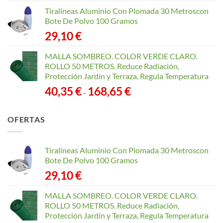
Tiralineas Aluminio Con Plomada 30 Metroscon
Bote De Polvo 100 Gramos
29,10
€
MALLA SOMBREO. COLOR VERDE CLARO.
ROLLO 50 METROS. Reduce Radiación,
Protección Jardín y Terraza, Regula Temperatura
Rango
40,35
€
168,65
€
-
de
precios:
OFERTAS
desde
40,35 €
hasta
Tiralineas Aluminio Con Plomada 30 Metroscon
168,65 €
Bote De Polvo 100 Gramos
29,10
€
MALLA SOMBREO. COLOR VERDE CLARO.
ROLLO 50 METROS. Reduce Radiación,
Protección Jardín y Terraza, Regula Temperatura