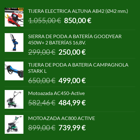
TIJERA ELECTRICA ALTUNA AB42 (Ø42 mm.)
El
El
1.055,00
€
850,00
€
precio
precio
original
actual
SIERRA DE PODA A BATERÍA GOODYEAR
era:
es:
450W+ 2 BATERÍAS 16,8V.
1.055,00 €.
850,00 €.
El
El
299,00
€
250,00
€
precio
precio
original
actual
TIJERA DE PODA A BATERIA CAMPAGNOLA
era:
es:
STARK L
299,00 €.
250,00 €.
El
El
650,00
€
499,00
€
precio
precio
original
actual
Motoazada AC450-Active
era:
es:
El
El
582,46
€
484,99
€
650,00 €.
499,00 €.
precio
precio
original
actual
MOTOAZADA AC800 ACTIVE
era:
es:
El
El
899,00
€
739,99
€
582,46 €.
484,99 €.
precio
precio
original
actual