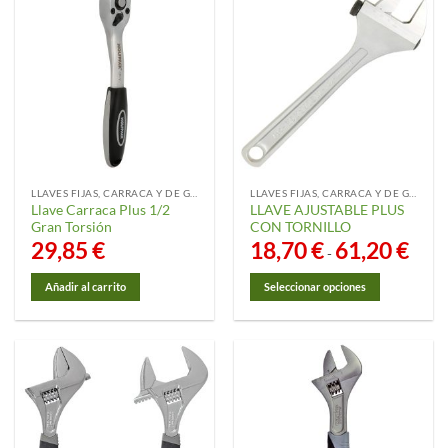
múltiples
variantes.
Las
opciones
se
pueden
elegir
en
la
LLAVES FIJAS, CARRACA Y DE GANCHO
LLAVES FIJAS, CARRACA Y DE GANCHO
página
Llave Carraca Plus 1/2
LLAVE AJUSTABLE PLUS
de
Gran Torsión
CON TORNILLO
producto
29,85
€
18,70
€
61,20
€
Rango
-
de
precio
desde
Añadir al carrito
Seleccionar opciones
18,70 
hasta
Este
61,20 
producto
tiene
múltiples
variantes.
Las
opciones