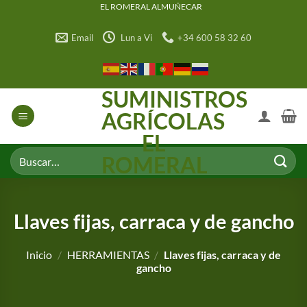
Saltar
EL ROMERAL ALMUÑECAR
al
Email
Lun a Vi
+34 600 58 32 60
contenido
SUMINISTROS
AGRÍCOLAS
EL
Buscar
ROMERAL
por:
Llaves fijas, carraca y de gancho
Inicio
/
HERRAMIENTAS
/
Llaves fijas, carraca y de
gancho