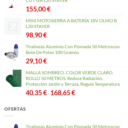
CUTTER L20 STAYER
155,00
€
MINI MOTOSIERRA A BATERÍA 18V OLMO B
L20 STAYER
98,90
€
Tiralineas Aluminio Con Plomada 30 Metroscon
Bote De Polvo 100 Gramos
29,10
€
MALLA SOMBREO. COLOR VERDE CLARO.
ROLLO 50 METROS. Reduce Radiación,
Protección Jardín y Terraza, Regula Temperatura
Rango
40,35
€
168,65
€
-
de
precios:
OFERTAS
desde
40,35 €
hasta
Tiralineas Aluminio Con Plomada 30 Metroscon
168,65 €