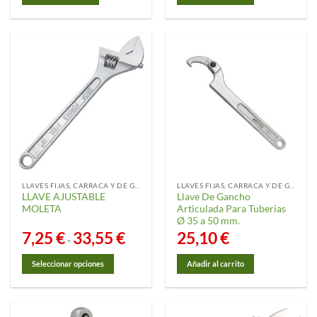
LLAVES FIJAS, CARRACA Y DE GANCHO
LLAVES FIJAS, CARRACA Y DE GANCHO
LLAVE AJUSTABLE
Llave De Gancho
MOLETA
Articulada Para Tuberias
Ø 35 a 50 mm.
7,25
€
33,55
€
Rango
25,10
€
-
de
precios:
desde
Seleccionar opciones
Añadir al carrito
7,25 €
hasta
Este
33,55 €
producto
tiene