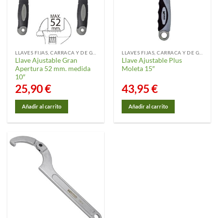
se
pueden
elegir
en
la
LLAVES FIJAS, CARRACA Y DE GANCHO
LLAVES FIJAS, CARRACA Y DE GANCHO
página
Llave Ajustable Gran
Llave Ajustable Plus
de
Apertura 52 mm. medida
Moleta 15″
producto
10″
25,90
€
43,95
€
Añadir al carrito
Añadir al carrito