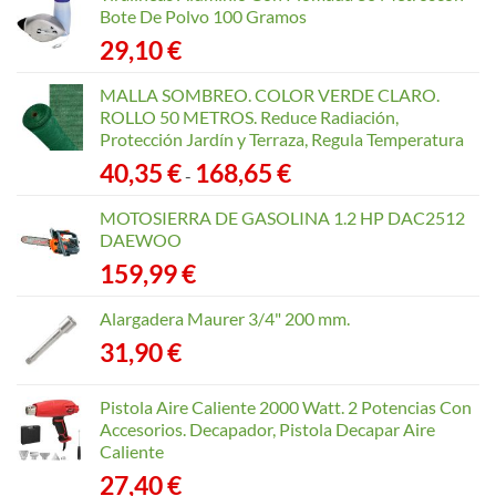
Bote De Polvo 100 Gramos
29,10
€
MALLA SOMBREO. COLOR VERDE CLARO.
ROLLO 50 METROS. Reduce Radiación,
Protección Jardín y Terraza, Regula Temperatura
Rango
40,35
€
168,65
€
-
de
precios:
MOTOSIERRA DE GASOLINA 1.2 HP DAC2512
desde
DAEWOO
40,35 €
159,99
€
hasta
168,65 €
Alargadera Maurer 3/4" 200 mm.
31,90
€
Pistola Aire Caliente 2000 Watt. 2 Potencias Con
Accesorios. Decapador, Pistola Decapar Aire
Caliente
27,40
€