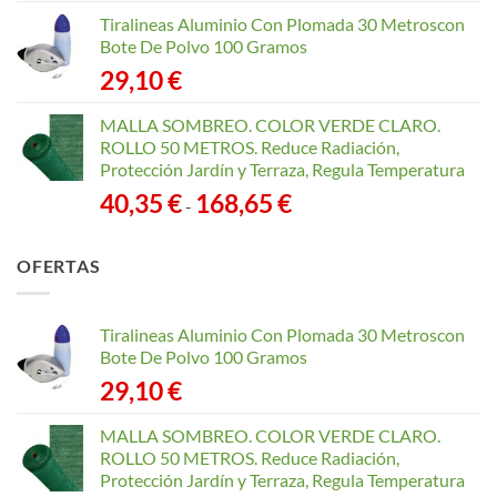
Tiralineas Aluminio Con Plomada 30 Metroscon
Bote De Polvo 100 Gramos
29,10
€
MALLA SOMBREO. COLOR VERDE CLARO.
ROLLO 50 METROS. Reduce Radiación,
Protección Jardín y Terraza, Regula Temperatura
Rango
40,35
€
168,65
€
-
de
precios:
OFERTAS
desde
40,35 €
hasta
Tiralineas Aluminio Con Plomada 30 Metroscon
168,65 €
Bote De Polvo 100 Gramos
29,10
€
MALLA SOMBREO. COLOR VERDE CLARO.
ROLLO 50 METROS. Reduce Radiación,
Protección Jardín y Terraza, Regula Temperatura