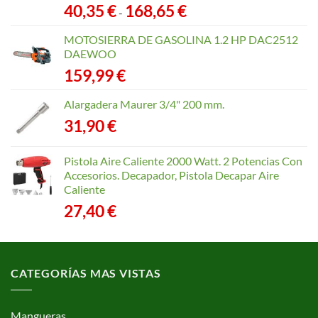
Rango
40,35
€
168,65
€
-
de
precios:
MOTOSIERRA DE GASOLINA 1.2 HP DAC2512
desde
DAEWOO
40,35 €
159,99
€
hasta
168,65 €
Alargadera Maurer 3/4" 200 mm.
31,90
€
Pistola Aire Caliente 2000 Watt. 2 Potencias Con
Accesorios. Decapador, Pistola Decapar Aire
Caliente
27,40
€
CATEGORÍAS MAS VISTAS
Mangueras