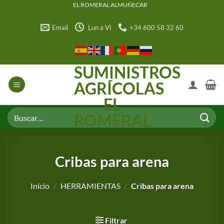
Saltar
EL ROMERAL ALMUÑECAR
al
Email
Lun a Vi
+34 600 58 32 60
contenido
SUMINISTROS
AGRÍCOLAS
EL
Buscar
ROMERAL
por:
Cribas para arena
Inicio
/
HERRAMIENTAS
/
Cribas para arena
Filtrar