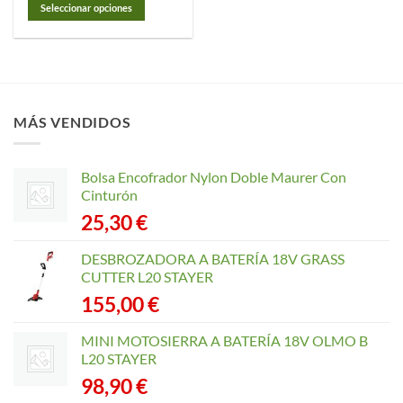
Seleccionar opciones
Este
producto
tiene
múltiples
variantes.
MÁS VENDIDOS
Las
opciones
se
Bolsa Encofrador Nylon Doble Maurer Con
pueden
Cinturón
elegir
25,30
€
en
la
página
DESBROZADORA A BATERÍA 18V GRASS
de
CUTTER L20 STAYER
producto
155,00
€
MINI MOTOSIERRA A BATERÍA 18V OLMO B
L20 STAYER
98,90
€