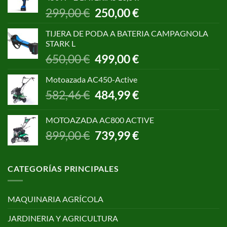
1.055,00 €.
850,00 €.
El
El
299,00
€
250,00
€
precio
precio
original
actual
TIJERA DE PODA A BATERIA CAMPAGNOLA
era:
es:
STARK L
299,00 €.
250,00 €.
El
El
650,00
€
499,00
€
precio
precio
original
actual
Motoazada AC450-Active
era:
es:
El
El
582,46
€
484,99
€
650,00 €.
499,00 €.
precio
precio
original
actual
MOTOAZADA AC800 ACTIVE
era:
es:
El
El
899,00
€
739,99
€
582,46 €.
484,99 €.
precio
precio
original
actual
era:
es:
CATEGORÍAS PRINCIPALES
899,00 €.
739,99 €.
MAQUINARIA AGRÍCOLA
JARDINERIA Y AGRICULTURA