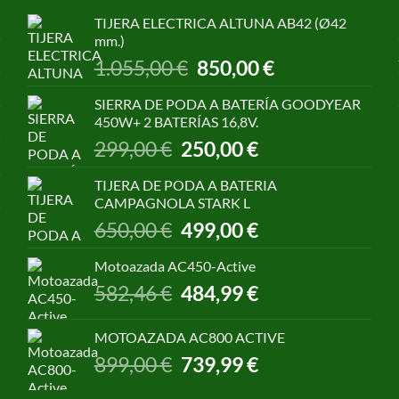
TIJERA ELECTRICA ALTUNA AB42 (Ø42
mm.)
El
El
1.055,00
€
850,00
€
precio
precio
original
actual
SIERRA DE PODA A BATERÍA GOODYEAR
era:
es:
450W+ 2 BATERÍAS 16,8V.
1.055,00 €.
850,00 €.
El
El
299,00
€
250,00
€
precio
precio
original
actual
TIJERA DE PODA A BATERIA
era:
es:
CAMPAGNOLA STARK L
299,00 €.
250,00 €.
El
El
650,00
€
499,00
€
precio
precio
original
actual
Motoazada AC450-Active
era:
es:
El
El
582,46
€
484,99
€
650,00 €.
499,00 €.
precio
precio
original
actual
MOTOAZADA AC800 ACTIVE
era:
es:
El
El
899,00
€
739,99
€
582,46 €.
484,99 €.
precio
precio
original
actual