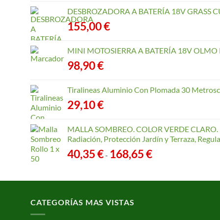
DESBROZADORA A BATERÍA 18V GRASS CU
155,00
€
MINI MOTOSIERRA A BATERÍA 18V OLMO B
98,90
€
Tiralineas Aluminio Con Plomada 30 Metros
29,10
€
MALLA SOMBREO. COLOR VERDE CLARO. R
Radiación, Protección Jardín y Terraza, Regu
Rango
40,35
€
168,65
€
-
de
precios:
desde
40,35 €
CATEGORÍAS MAS VISTAS
hasta
168,65 €