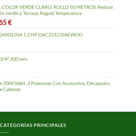
COLOR VERDE CLARO. ROLLO 50 METROS. Reduce
ón Jardín y Terraza, Regula Temperatura
Rango
,65
€
de
precios:
GASOLINA 1.2 HP DAC2512 DAEWOO
desde
40,35 €
hasta
 3/4" 200 mm.
168,65 €
te 2000 Watt. 2 Potencias Con Accesorios. Decapador,
e Caliente
CATEGORÍAS PRINCIPALES