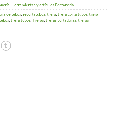
anería
,
Herramientas y artículos Fontaneria
ora de tubos
,
recortatubos
,
tijera
,
tijera corta tubos
,
tijera
atubos
,
tijera tubos
,
Tijeras
,
tijeras cortadoras
,
tijeras