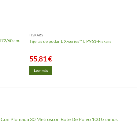
FISKARS
TIJERA
1172/60 cm.
Tijera
Tijeras de podar L X-series™ L P961-Fiskars
68 a 9
Fuerza
55,81
€
34,
Leer más
Añadi
io Con Plomada 30 Metroscon Bote De Polvo 100 Gramos