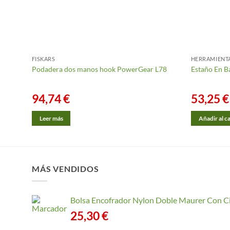
FISKARS
HERRAMIENT
Podadera dos manos hook PowerGear L78
Estaño En B
94,74
€
53,25
€
Leer más
Añadir al c
MÁS VENDIDOS
Bolsa Encofrador Nylon Doble Maurer Con C
25,30
€