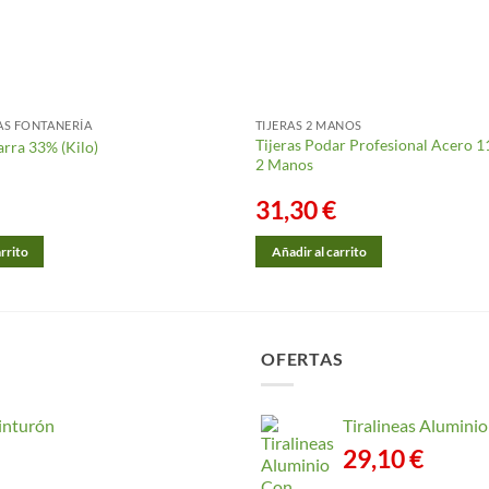
AS FONTANERÍA
TIJERAS 2 MANOS
Tijeras Podar Profesional Acero 
arra 33% (Kilo)
2 Manos
31,30
€
arrito
Añadir al carrito
OFERTAS
inturón
Tiralineas Alumin
29,10
€