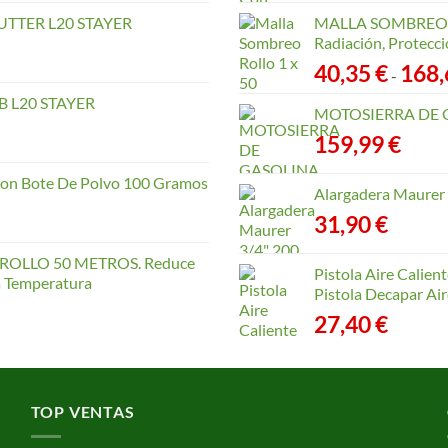
TTER L20 STAYER
MALLA SOMBREO. 
Radiación, Protecci
40,35
€
168
-
 L20 STAYER
MOTOSIERRA DE 
159,99
€
con Bote De Polvo 100 Gramos
Alargadera Maurer
31,90
€
OLLO 50 METROS. Reduce
Pistola Aire Calien
la Temperatura
Pistola Decapar Air
27,40
€
TOP VENTAS