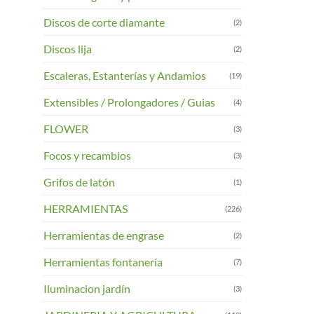
Discos de corte diamante
(2)
Discos lija
(2)
Escaleras, Estanterías y Andamios
(19)
Extensibles / Prolongadores / Guias
(4)
FLOWER
(3)
Focos y recambios
(3)
Grifos de latón
(1)
HERRAMIENTAS
(226)
Herramientas de engrase
(2)
Herramientas fontanería
(7)
Iluminacion jardín
(3)