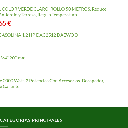
COLOR VERDE CLARO. ROLLO 50 METROS. Reduce
ón Jardín y Terraza, Regula Temperatura
Rango
,65
€
de
precios:
GASOLINA 1.2 HP DAC2512 DAEWOO
desde
40,35 €
hasta
 3/4" 200 mm.
168,65 €
te 2000 Watt. 2 Potencias Con Accesorios. Decapador,
e Caliente
CATEGORÍAS PRINCIPALES