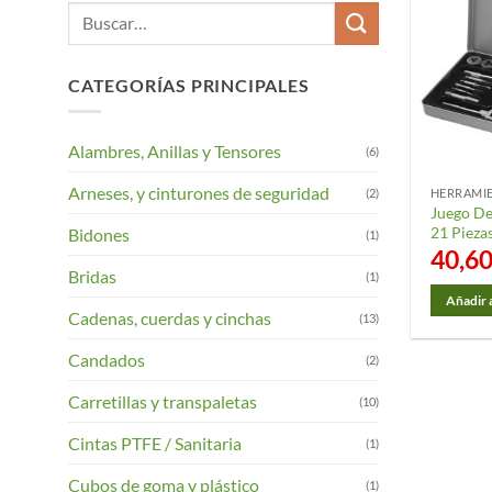
Buscar
por:
CATEGORÍAS PRINCIPALES
Alambres, Anillas y Tensores
(6)
Arneses, y cinturones de seguridad
(2)
HERRAMIE
Juego De
21 Pieza
Bidones
(1)
40,6
Bridas
(1)
Añadir a
Cadenas, cuerdas y cinchas
(13)
Candados
(2)
Carretillas y transpaletas
(10)
Cintas PTFE / Sanitaria
(1)
Cubos de goma y plástico
(1)