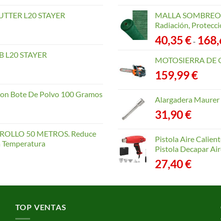
TTER L20 STAYER
MALLA SOMBREO. 
Radiación, Protecci
40,35
€
168
-
 L20 STAYER
MOTOSIERRA DE 
159,99
€
con Bote De Polvo 100 Gramos
Alargadera Maurer
31,90
€
OLLO 50 METROS. Reduce
Pistola Aire Calien
la Temperatura
Pistola Decapar Air
27,40
€
TOP VENTAS