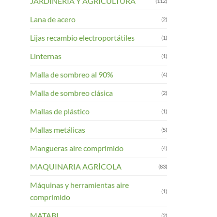
JARDINERIA Y AGRICULTURA
(112)
Lana de acero
(2)
Lijas recambio electroportátiles
(1)
Linternas
(1)
Malla de sombreo al 90%
(4)
Malla de sombreo clásica
(2)
Mallas de plástico
(1)
Mallas metálicas
(5)
Mangueras aire comprimido
(4)
MAQUINARIA AGRÍCOLA
(83)
Máquinas y herramientas aire
(1)
comprimido
MATABI
(2)