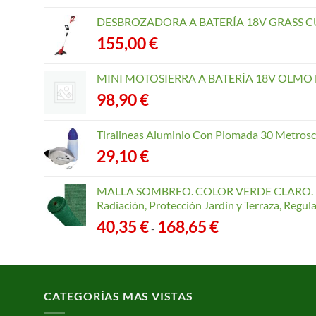
DESBROZADORA A BATERÍA 18V GRASS CU
155,00
€
MINI MOTOSIERRA A BATERÍA 18V OLMO B
98,90
€
Tiralineas Aluminio Con Plomada 30 Metros
29,10
€
MALLA SOMBREO. COLOR VERDE CLARO. R
Radiación, Protección Jardín y Terraza, Regu
Rango
40,35
€
168,65
€
-
de
precios:
desde
40,35 €
CATEGORÍAS MAS VISTAS
hasta
168,65 €