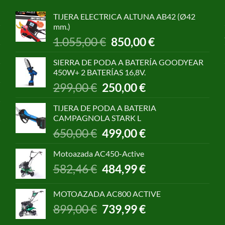
TIJERA ELECTRICA ALTUNA AB42 (Ø42
mm.)
El
El
1.055,00
€
850,00
€
precio
precio
original
actual
SIERRA DE PODA A BATERÍA GOODYEAR
era:
es:
450W+ 2 BATERÍAS 16,8V.
1.055,00 €.
850,00 €.
El
El
299,00
€
250,00
€
precio
precio
original
actual
TIJERA DE PODA A BATERIA
era:
es:
CAMPAGNOLA STARK L
299,00 €.
250,00 €.
El
El
650,00
€
499,00
€
precio
precio
original
actual
Motoazada AC450-Active
era:
es:
El
El
582,46
€
484,99
€
650,00 €.
499,00 €.
precio
precio
original
actual
MOTOAZADA AC800 ACTIVE
era:
es:
El
El
899,00
€
739,99
€
582,46 €.
484,99 €.
precio
precio