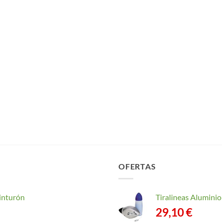
OFERTAS
inturón
Tiralineas Alumin
29,10
€