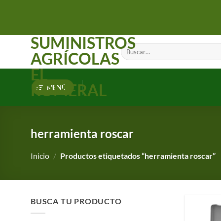
Saltar
al
contenido
SUMINISTROS
Buscar
AGRÍCOLAS
por:
EL
ROMERAL
MENÚ
herramienta roscar
Inicio
/
Productos etiquetados “herramienta roscar”
BUSCA TU PRODUCTO