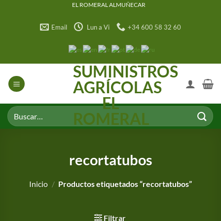
Saltar
EL ROMERAL ALMUÑECAR
al
Email
Lun a Vi
+34 600 58 32 60
contenido
SUMINISTROS
AGRÍCOLAS
EL
Buscar
ROMERAL
por:
recortatubos
Inicio
/
Productos etiquetados “recortatubos”
Filtrar