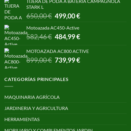
TIJERA DE PODA A BATERIA CAMPAGNOLA
era:
es:
STARK L
299,00 €.
250,00 €.
El
El
650,00
€
499,00
€
precio
precio
original
actual
Motoazada AC450-Active
era:
es:
El
El
582,46
€
484,99
€
650,00 €.
499,00 €.
precio
precio
original
actual
MOTOAZADA AC800 ACTIVE
era:
es:
El
El
899,00
€
739,99
€
582,46 €.
484,99 €.
precio
precio
original
actual
era:
es:
CATEGORÍAS PRINCIPALES
899,00 €.
739,99 €.
MAQUINARIA AGRÍCOLA
JARDINERIA Y AGRICULTURA
HERRAMIENTAS
MOBILIARIO Y COMPLEMENTOS JARDIN