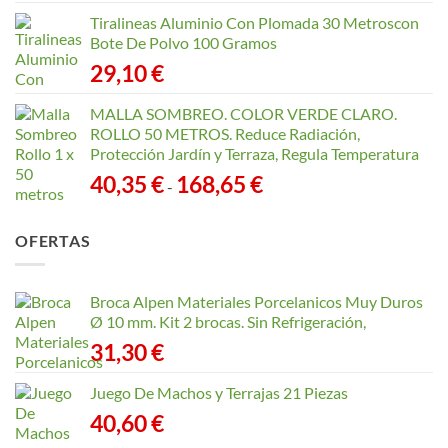
Tiralineas Aluminio Con Plomada 30 Metroscon
Bote De Polvo 100 Gramos
29,10
€
MALLA SOMBREO. COLOR VERDE CLARO.
ROLLO 50 METROS. Reduce Radiación,
Protección Jardín y Terraza, Regula Temperatura
Rango
40,35
€
168,65
€
-
de
precios:
OFERTAS
desde
40,35 €
hasta
Broca Alpen Materiales Porcelanicos Muy Duros
168,65 €
Ø 10 mm. Kit 2 brocas. Sin Refrigeración,
31,30
€
Juego De Machos y Terrajas 21 Piezas
40,60
€