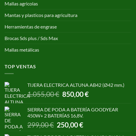
Mallas agricolas
Mantas y plasticos para agricultura
Herramientas de engrase
Brocas Sds plus / Sds Max
Mallas metálicas
TOP VENTAS
TIJERA ELECTRICA ALTUNA AB42 (Ø42 mm.)
El
El
1.055,00
€
850,00
€
precio
precio
original
actual
SIERRA DE PODA A BATERÍA GOODYEAR
era:
es:
450W+ 2 BATERÍAS 16,8V.
1.055,00 €.
850,00 €.
El
El
299,00
€
250,00
€
precio
precio
original
actual