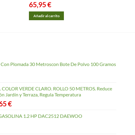
65,95
€
59,
Añadir al carrito
Añadi
io Con Plomada 30 Metroscon Bote De Polvo 100 Gramos
COLOR VERDE CLARO. ROLLO 50 METROS. Reduce
ón Jardín y Terraza, Regula Temperatura
Rango
,65
€
de
precios:
GASOLINA 1.2 HP DAC2512 DAEWOO
desde
40,35 €
hasta