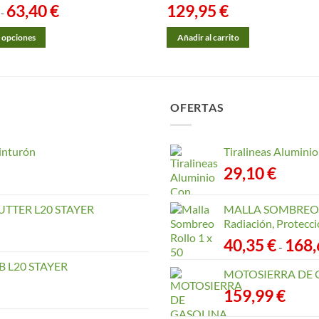
63,40
€
Rango
129,95
€
-
de
precios:
desde
 opciones
Añadir al carrito
15,40 €
hasta
63,40 €
OFERTAS
inturón
Tiralineas Alumin
29,10
€
TTER L20 STAYER
MALLA SOMBREO. 
Radiación, Protecci
40,35
€
168
-
 L20 STAYER
MOTOSIERRA DE 
159,99
€