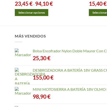
23,45
€
94,10
€
Rango
15,40
€
-
de
precios:
desde
Seleccionar opciones
Seleccionar
23,45 €
Este
Este
hasta
94,10 €
producto
producto
tiene
tiene
múltiples
múltiples
MÁS VENDIDOS
variantes.
variantes.
Las
Las
Bolsa Encofrador Nylon Doble Maurer Con C
opciones
opciones
25,30
€
se
se
pueden
pueden
elegir
elegir
DESBROZADORA A BATERÍA 18V GRASS CU
en
en
155,00
€
la
la
página
página
MINI MOTOSIERRA A BATERÍA 18V OLMO B
de
de
98,90
€
producto
producto