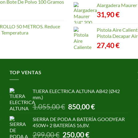
con Bote De Polvo 100 Gramos
Alargadera Maurer
31,90
€
OLLO 50 METROS. Reduce
Pistola Aire Calien
la Temperatura
Pistola Decapar Air
27,40
€
TOP VENTAS
TIJERA ELECTRICA ALTUNA AB42 (Ø42
mm.)
El
El
1.055,00
€
850,00
€
precio
precio
original
actual
SIERRA DE PODA A BATERÍA GOODYEAR
era:
es:
450W+ 2 BATERÍAS 16,8V.
1.055,00 €.
850,00 €.
El
El
299,00
€
250,00
€