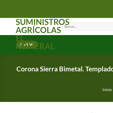
Saltar
al
contenido
SUMINISTROS
Buscar
AGRÍCOLAS
por:
EL
ROMERAL
MENÚ
Corona Sierra Bimetal. Templad
Inicio