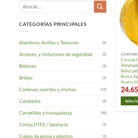
Buscar
por:
CATEGORÍAS PRINCIPALES
Alambres, Anillas y Tensores
(6)
Arneses, y cinturones de seguridad
(2)
CORONAS
Corona S
Templado
Bidones
(1)
Reforzad
Broca Ag
Bridas
(1)
Acero, Hi
24,6
Cadenas, cuerdas y cinchas
(13)
Candados
(2)
Selecci
Este
Carretillas y transpaletas
(10)
product
tiene
Cintas PTFE / Sanitaria
(1)
múltiple
Cubos de goma y plástico
(1)
variantes