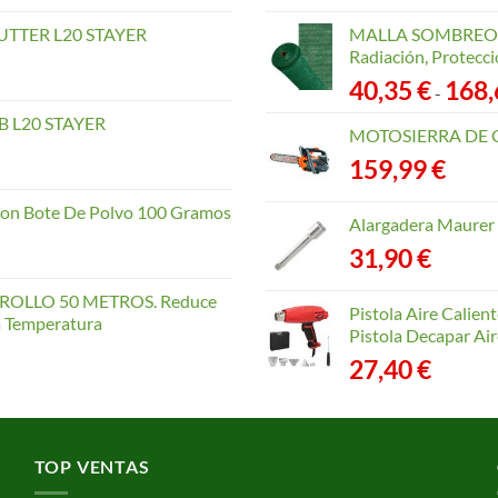
TTER L20 STAYER
MALLA SOMBREO. 
Radiación, Protecci
40,35
€
168
-
 L20 STAYER
MOTOSIERRA DE 
159,99
€
con Bote De Polvo 100 Gramos
Alargadera Maurer
31,90
€
OLLO 50 METROS. Reduce
Pistola Aire Calien
la Temperatura
Pistola Decapar Air
27,40
€
TOP VENTAS