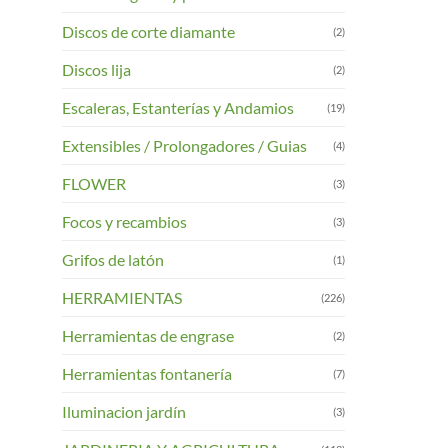
Las
Discos de corte diamante
(2)
opciones
se
Discos lija
(2)
pueden
Escaleras, Estanterías y Andamios
(19)
elegir
en
Extensibles / Prolongadores / Guias
(4)
la
página
FLOWER
(3)
de
Focos y recambios
(3)
product
Grifos de latón
(1)
HERRAMIENTAS
(226)
Herramientas de engrase
(2)
Herramientas fontanería
(7)
Iluminacion jardín
(3)