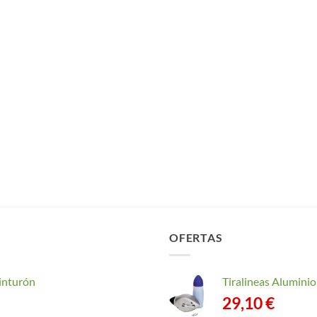
OFERTAS
inturón
Tiralineas Alumin
29,10
€