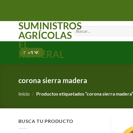
Saltar
al
contenido
SUMINISTROS
Buscar
AGRÍCOLAS
por:
EL
ROMERAL
MENÚ
corona sierra madera
Inicio
/
Productos etiquetados “corona sierra madera
BUSCA TU PRODUCTO