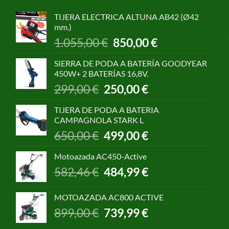
TIJERA ELECTRICA ALTUNA AB42 (Ø42
mm.)
El
El
1.055,00
€
850,00
€
precio
precio
original
actual
SIERRA DE PODA A BATERÍA GOODYEAR
era:
es:
450W+ 2 BATERÍAS 16,8V.
1.055,00 €.
850,00 €.
El
El
299,00
€
250,00
€
precio
precio
original
actual
TIJERA DE PODA A BATERIA
era:
es:
CAMPAGNOLA STARK L
299,00 €.
250,00 €.
El
El
650,00
€
499,00
€
precio
precio
original
actual
Motoazada AC450-Active
era:
es:
El
El
582,46
€
484,99
€
650,00 €.
499,00 €.
precio
precio
original
actual
MOTOAZADA AC800 ACTIVE
era:
es:
El
El
899,00
€
739,99
€
582,46 €.
484,99 €.
precio
precio