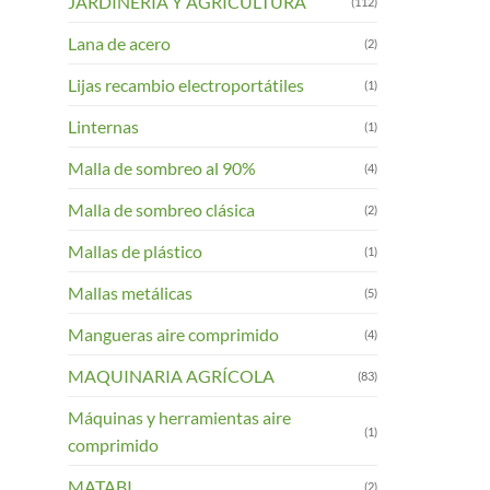
JARDINERIA Y AGRICULTURA
(112)
Lana de acero
(2)
Lijas recambio electroportátiles
(1)
Linternas
(1)
Malla de sombreo al 90%
(4)
Malla de sombreo clásica
(2)
Mallas de plástico
(1)
Mallas metálicas
(5)
Mangueras aire comprimido
(4)
MAQUINARIA AGRÍCOLA
(83)
Máquinas y herramientas aire
(1)
comprimido
MATABI
(2)