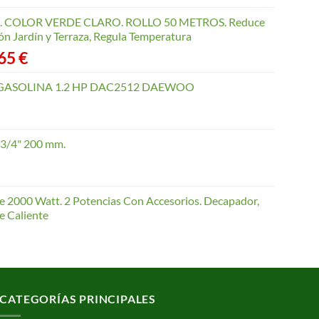
COLOR VERDE CLARO. ROLLO 50 METROS. Reduce
ón Jardín y Terraza, Regula Temperatura
Rango
,65
€
de
precios:
GASOLINA 1.2 HP DAC2512 DAEWOO
desde
40,35 €
hasta
 3/4" 200 mm.
168,65 €
te 2000 Watt. 2 Potencias Con Accesorios. Decapador,
e Caliente
CATEGORÍAS PRINCIPALES