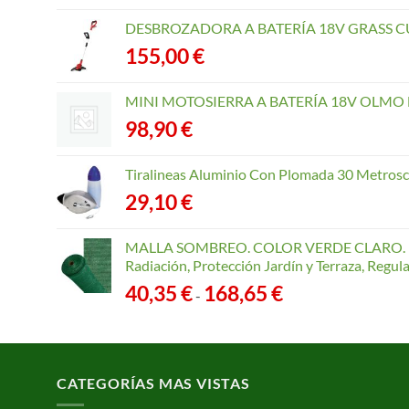
DESBROZADORA A BATERÍA 18V GRASS CU
155,00
€
MINI MOTOSIERRA A BATERÍA 18V OLMO B
98,90
€
Tiralineas Aluminio Con Plomada 30 Metros
29,10
€
MALLA SOMBREO. COLOR VERDE CLARO. R
Radiación, Protección Jardín y Terraza, Regu
Rango
40,35
€
168,65
€
-
de
precios:
desde
40,35 €
CATEGORÍAS MAS VISTAS
hasta
168,65 €