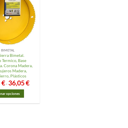
 BIMETAL
ierra Bimetal.
 Termico, Base
a. Corona Madera,
ujeros Madera,
erro, Plásticos
5
€
36,05
€
Rango
-
de
precios:
desde
onar opciones
24,65 €
hasta
36,05 €
o
s
.