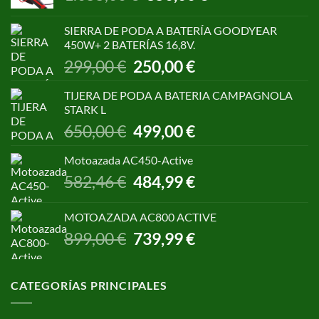
precio
precio
original
actual
SIERRA DE PODA A BATERÍA GOODYEAR
era:
es:
450W+ 2 BATERÍAS 16,8V.
1.055,00 €.
850,00 €.
El
El
299,00
€
250,00
€
precio
precio
original
actual
TIJERA DE PODA A BATERIA CAMPAGNOLA
era:
es:
STARK L
299,00 €.
250,00 €.
El
El
650,00
€
499,00
€
precio
precio
original
actual
Motoazada AC450-Active
era:
es:
El
El
582,46
€
484,99
€
650,00 €.
499,00 €.
precio
precio
original
actual
MOTOAZADA AC800 ACTIVE
era:
es:
El
El
899,00
€
739,99
€
582,46 €.
484,99 €.
precio
precio
original
actual
era:
es:
CATEGORÍAS PRINCIPALES
899,00 €.
739,99 €.