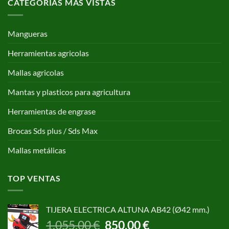
CATEGORÍAS MAS VISTAS
Mangueras
Herramientas agricolas
Mallas agricolas
Mantas y plasticos para agricultura
Herramientas de engrase
Brocas Sds plus / Sds Max
Mallas metálicas
TOP VENTAS
TIJERA ELECTRICA ALTUNA AB42 (Ø42 mm.)
El
El
1.055,00
€
850,00
€