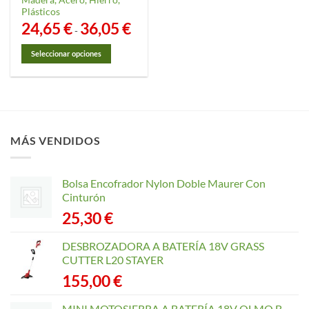
Madera, Acero, Hierro,
Plásticos
24,65
€
36,05
€
Rango
-
de
precios:
desde
Seleccionar opciones
24,65 €
hasta
Este
36,05 €
producto
tiene
múltiples
variantes.
MÁS VENDIDOS
Las
opciones
se
Bolsa Encofrador Nylon Doble Maurer Con
pueden
Cinturón
elegir
25,30
€
en
la
página
DESBROZADORA A BATERÍA 18V GRASS
de
CUTTER L20 STAYER
producto
155,00
€
MINI MOTOSIERRA A BATERÍA 18V OLMO B