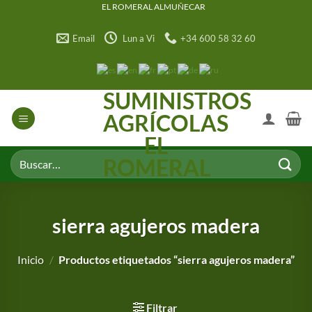
Saltar
EL ROMERAL ALMUÑECAR
al
Email
Lun a Vi
+34 600 58 32 60
contenido
SUMINISTROS
AGRÍCOLAS
EL
Buscar
ROMERAL
por:
sierra agujeros madera
Inicio
/
Productos etiquetados “sierra agujeros madera”
Filtrar