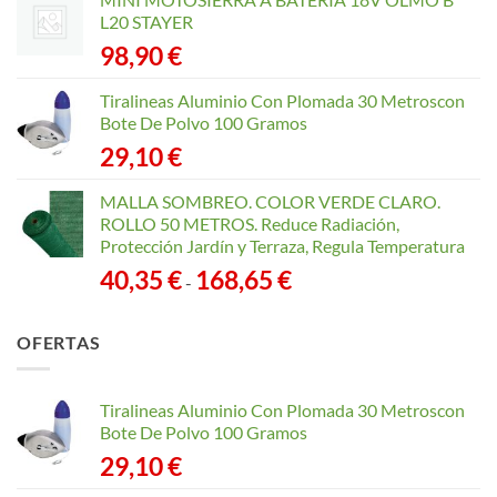
L20 STAYER
98,90
€
Tiralineas Aluminio Con Plomada 30 Metroscon
Bote De Polvo 100 Gramos
29,10
€
MALLA SOMBREO. COLOR VERDE CLARO.
ROLLO 50 METROS. Reduce Radiación,
Protección Jardín y Terraza, Regula Temperatura
Rango
40,35
€
168,65
€
-
de
precios:
OFERTAS
desde
40,35 €
hasta
Tiralineas Aluminio Con Plomada 30 Metroscon
168,65 €
Bote De Polvo 100 Gramos
29,10
€