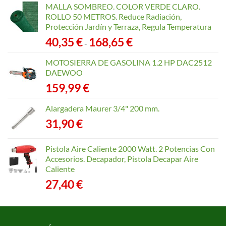
MALLA SOMBREO. COLOR VERDE CLARO.
ROLLO 50 METROS. Reduce Radiación,
Protección Jardín y Terraza, Regula Temperatura
Rango
40,35
€
168,65
€
-
de
precios:
MOTOSIERRA DE GASOLINA 1.2 HP DAC2512
desde
DAEWOO
40,35 €
159,99
€
hasta
168,65 €
Alargadera Maurer 3/4" 200 mm.
31,90
€
Pistola Aire Caliente 2000 Watt. 2 Potencias Con
Accesorios. Decapador, Pistola Decapar Aire
Caliente
27,40
€