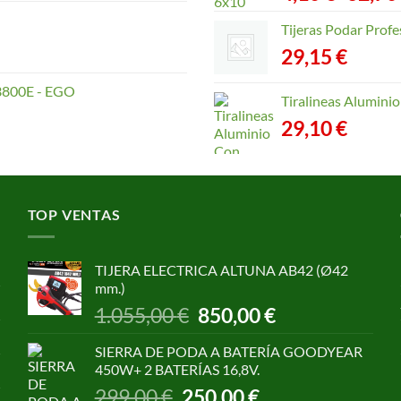
Tijeras Podar Prof
29,15
€
800E - EGO
Tiralineas Alumin
29,10
€
TOP VENTAS
TIJERA ELECTRICA ALTUNA AB42 (Ø42
mm.)
El
El
1.055,00
€
850,00
€
precio
precio
original
actual
SIERRA DE PODA A BATERÍA GOODYEAR
era:
es:
450W+ 2 BATERÍAS 16,8V.
1.055,00 €.
850,00 €.
El
El
299,00
€
250,00
€