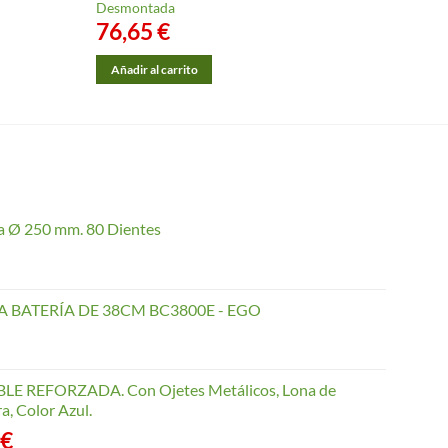
Desmontada
76,65
€
Añadir al carrito
a Ø 250 mm. 80 Dientes
 BATERÍA DE 38CM BC3800E - EGO
 REFORZADA. Con Ojetes Metálicos, Lona de
a, Color Azul.
Rango
€