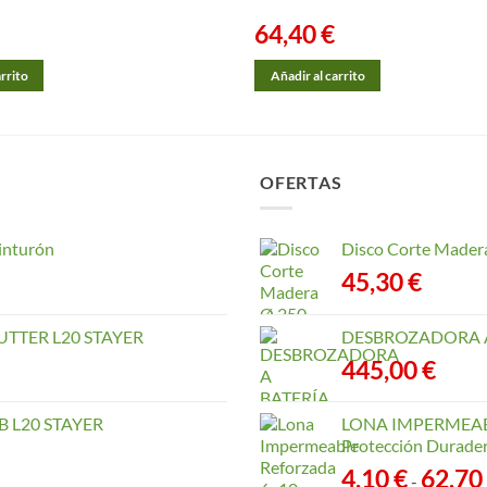
64,40
€
arrito
Añadir al carrito
OFERTAS
inturón
Disco Corte Mader
45,30
€
TTER L20 STAYER
DESBROZADORA A
445,00
€
 L20 STAYER
LONA IMPERMEABLE
Protección Durader
4,10
€
62,70
-