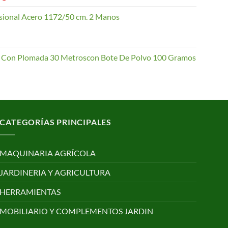
de
precios:
esional Acero 1172/50 cm. 2 Manos
desde
4,10 €
hasta
io Con Plomada 30 Metroscon Bote De Polvo 100 Gramos
62,70 €
CATEGORÍAS PRINCIPALES
MAQUINARIA AGRÍCOLA
JARDINERIA Y AGRICULTURA
HERRAMIENTAS
MOBILIARIO Y COMPLEMENTOS JARDIN