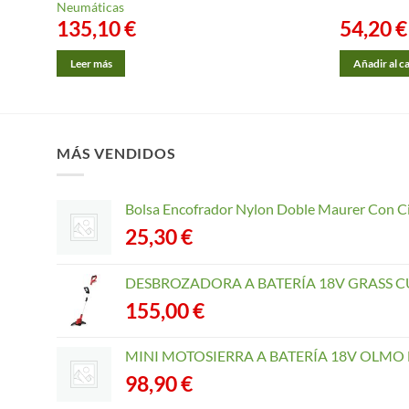
Neumáticas
135,10
€
54,20
€
Leer más
Añadir al c
MÁS VENDIDOS
Bolsa Encofrador Nylon Doble Maurer Con C
25,30
€
DESBROZADORA A BATERÍA 18V GRASS CU
155,00
€
MINI MOTOSIERRA A BATERÍA 18V OLMO B
98,90
€