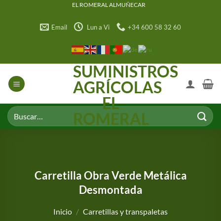
Saltar
EL ROMERAL ALMUÑECAR
al
Email
Lun a Vi
+34 600 58 32 60
contenido
SUMINISTROS
AGRÍCOLAS
EL
Buscar
ROMERAL
por:
Carretilla Obra Verde Metálica
Desmontada
Inicio
/
Carretillas y transpaletas