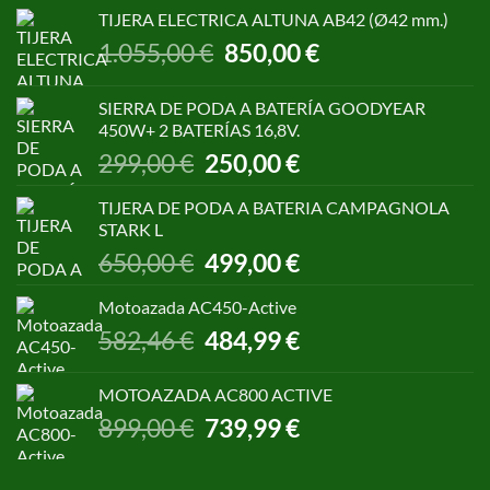
TIJERA ELECTRICA ALTUNA AB42 (Ø42 mm.)
El
El
1.055,00
€
850,00
€
precio
precio
original
actual
SIERRA DE PODA A BATERÍA GOODYEAR
era:
es:
450W+ 2 BATERÍAS 16,8V.
1.055,00 €.
850,00 €.
El
El
299,00
€
250,00
€
precio
precio
original
actual
TIJERA DE PODA A BATERIA CAMPAGNOLA
era:
es:
STARK L
299,00 €.
250,00 €.
El
El
650,00
€
499,00
€
precio
precio
original
actual
Motoazada AC450-Active
era:
es:
El
El
582,46
€
484,99
€
650,00 €.
499,00 €.
precio
precio
original
actual
MOTOAZADA AC800 ACTIVE
era:
es:
El
El
899,00
€
739,99
€
582,46 €.
484,99 €.
precio
precio
original
actual