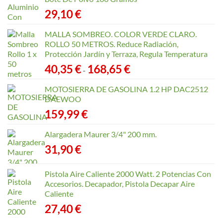
29,10
€
MALLA SOMBREO. COLOR VERDE CLARO.
ROLLO 50 METROS. Reduce Radiación,
Protección Jardín y Terraza, Regula Temperatura
Rango
40,35
€
168,65
€
-
de
precios:
MOTOSIERRA DE GASOLINA 1.2 HP DAC2512
desde
DAEWOO
40,35 €
159,99
€
hasta
168,65 €
Alargadera Maurer 3/4" 200 mm.
31,90
€
Pistola Aire Caliente 2000 Watt. 2 Potencias Con
Accesorios. Decapador, Pistola Decapar Aire
Caliente
27,40
€