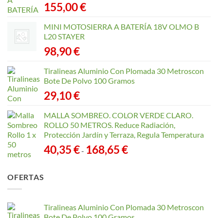
155,00
€
MINI MOTOSIERRA A BATERÍA 18V OLMO B
L20 STAYER
98,90
€
Tiralineas Aluminio Con Plomada 30 Metroscon
Bote De Polvo 100 Gramos
29,10
€
MALLA SOMBREO. COLOR VERDE CLARO.
ROLLO 50 METROS. Reduce Radiación,
Protección Jardín y Terraza, Regula Temperatura
Rango
40,35
€
168,65
€
-
de
precios:
OFERTAS
desde
40,35 €
hasta
Tiralineas Aluminio Con Plomada 30 Metroscon
168,65 €
Bote De Polvo 100 Gramos