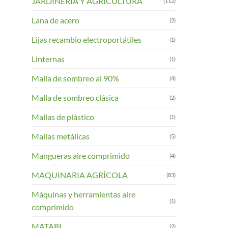
JARDINERIA Y AGRICULTURA
(112)
Lana de acero
(2)
Lijas recambio electroportátiles
(1)
Linternas
(1)
Malla de sombreo al 90%
(4)
Malla de sombreo clásica
(2)
Mallas de plástico
(1)
Mallas metálicas
(5)
Mangueras aire comprimido
(4)
MAQUINARIA AGRÍCOLA
(83)
Máquinas y herramientas aire
(1)
comprimido
MATABI
(2)