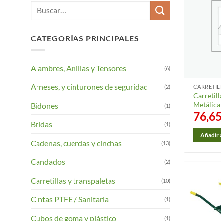
Buscar
por:
CATEGORÍAS PRINCIPALES
Alambres, Anillas y Tensores
(6)
Arneses, y cinturones de seguridad
(2)
CARRETIL
Carretil
Metálic
Bidones
(1)
76,6
Bridas
(1)
Añadir a
Cadenas, cuerdas y cinchas
(13)
Candados
(2)
Carretillas y transpaletas
(10)
Cintas PTFE / Sanitaria
(1)
Cubos de goma y plástico
(1)