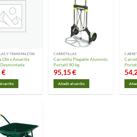
LAS Y TRANSPALETAS
CARRETILLAS
CARRE
la Obra Amarilla
Carretilla Plegable Aluminio
Carret
a Desmontada
Portatil 80 kg.
Portati
5
€
95,15
€
54,
l carrito
Añadir al carrito
Añadi