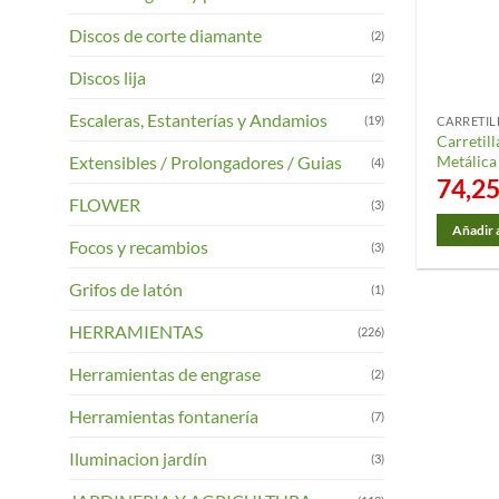
Discos de corte diamante
(2)
Discos lija
(2)
Escaleras, Estanterías y Andamios
(19)
CARRETIL
Carretil
Extensibles / Prolongadores / Guias
Metálic
(4)
74,2
FLOWER
(3)
Añadir a
Focos y recambios
(3)
Grifos de latón
(1)
HERRAMIENTAS
(226)
Herramientas de engrase
(2)
Herramientas fontanería
(7)
Iluminacion jardín
(3)