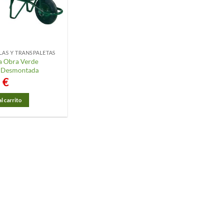
LAS Y TRANSPALETAS
la Obra Verde
a Desmontada
5
€
l carrito