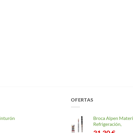
OFERTAS
inturón
Broca Alpen Materi
Refrigeración,
31,30
€