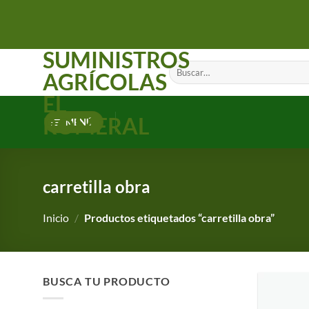
Saltar
al
contenido
SUMINISTROS
Buscar
AGRÍCOLAS
por:
EL
ROMERAL
MENÚ
carretilla obra
Inicio
/
Productos etiquetados “carretilla obra”
BUSCA TU PRODUCTO