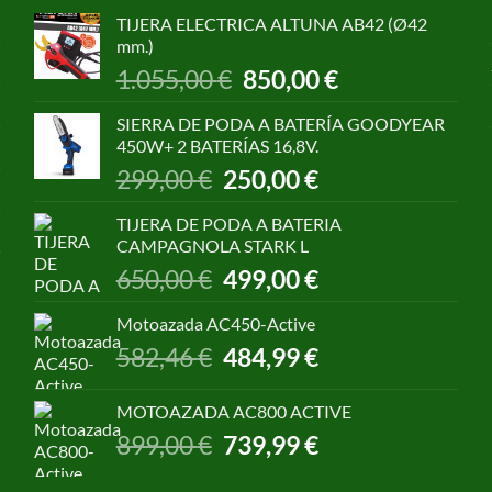
TIJERA ELECTRICA ALTUNA AB42 (Ø42
mm.)
El
El
1.055,00
€
850,00
€
precio
precio
original
actual
SIERRA DE PODA A BATERÍA GOODYEAR
era:
es:
450W+ 2 BATERÍAS 16,8V.
1.055,00 €.
850,00 €.
El
El
299,00
€
250,00
€
precio
precio
original
actual
TIJERA DE PODA A BATERIA
era:
es:
CAMPAGNOLA STARK L
299,00 €.
250,00 €.
El
El
650,00
€
499,00
€
precio
precio
original
actual
Motoazada AC450-Active
era:
es:
El
El
582,46
€
484,99
€
650,00 €.
499,00 €.
precio
precio
original
actual
MOTOAZADA AC800 ACTIVE
era:
es:
El
El
899,00
€
739,99
€
582,46 €.
484,99 €.
precio
precio
original
actual