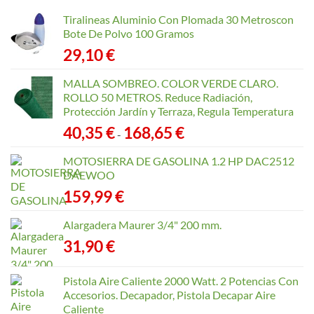
hasta
Tiralineas Aluminio Con Plomada 30 Metroscon
168,65 €
Bote De Polvo 100 Gramos
29,10
€
MALLA SOMBREO. COLOR VERDE CLARO.
ROLLO 50 METROS. Reduce Radiación,
Protección Jardín y Terraza, Regula Temperatura
Rango
40,35
€
168,65
€
-
de
precios:
MOTOSIERRA DE GASOLINA 1.2 HP DAC2512
desde
DAEWOO
40,35 €
159,99
€
hasta
168,65 €
Alargadera Maurer 3/4" 200 mm.
31,90
€
Pistola Aire Caliente 2000 Watt. 2 Potencias Con
Accesorios. Decapador, Pistola Decapar Aire
Caliente