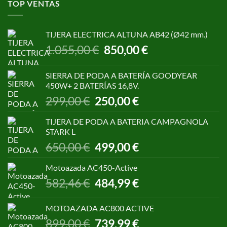
TOP VENTAS
TIJERA ELECTRICA ALTUNA AB42 (Ø42 mm.)
El
El
1.055,00
€
850,00
€
precio
precio
original
actual
SIERRA DE PODA A BATERÍA GOODYEAR
era:
es:
450W+ 2 BATERÍAS 16,8V.
1.055,00 €.
850,00 €.
El
El
299,00
€
250,00
€
precio
precio
original
actual
TIJERA DE PODA A BATERIA CAMPAGNOLA
era:
es:
STARK L
299,00 €.
250,00 €.
El
El
650,00
€
499,00
€
precio
precio
original
actual
Motoazada AC450-Active
era:
es:
El
El
582,46
€
484,99
€
650,00 €.
499,00 €.
precio
precio
original
actual
MOTOAZADA AC800 ACTIVE
era:
es:
El
El
899,00
€
739,99
€
582,46 €.
484,99 €.