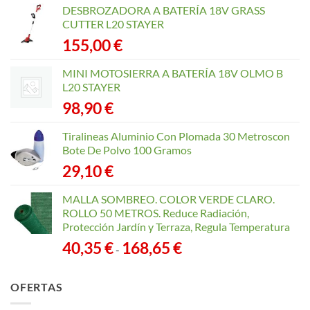
DESBROZADORA A BATERÍA 18V GRASS
CUTTER L20 STAYER
155,00
€
MINI MOTOSIERRA A BATERÍA 18V OLMO B
L20 STAYER
98,90
€
Tiralineas Aluminio Con Plomada 30 Metroscon
Bote De Polvo 100 Gramos
29,10
€
MALLA SOMBREO. COLOR VERDE CLARO.
ROLLO 50 METROS. Reduce Radiación,
Protección Jardín y Terraza, Regula Temperatura
Rango
40,35
€
168,65
€
-
de
precios:
OFERTAS
desde
40,35 €