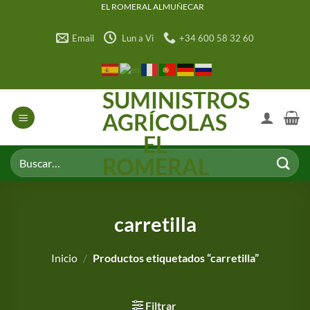
Saltar
EL ROMERAL ALMUÑECAR
al
Email
Lun a Vi
+34 600 58 32 60
contenido
SUMINISTROS
AGRÍCOLAS
EL
Buscar
ROMERAL
por:
carretilla
Inicio
/
Productos etiquetados “carretilla”
Filtrar