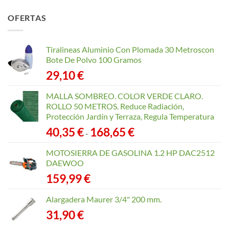
precios:
OFERTAS
desde
40,35 €
hasta
Tiralineas Aluminio Con Plomada 30 Metroscon
168,65 €
Bote De Polvo 100 Gramos
29,10
€
MALLA SOMBREO. COLOR VERDE CLARO.
ROLLO 50 METROS. Reduce Radiación,
Protección Jardín y Terraza, Regula Temperatura
Rango
40,35
€
168,65
€
-
de
precios:
MOTOSIERRA DE GASOLINA 1.2 HP DAC2512
desde
DAEWOO
40,35 €
159,99
€
hasta
168,65 €
Alargadera Maurer 3/4" 200 mm.
31,90
€