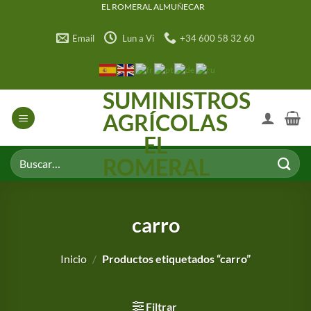
Saltar
EL ROMERAL ALMUÑECAR
al
Email
Lun a Vi
+34 600 58 32 60
contenido
SUMINISTROS
AGRÍCOLAS
EL
Buscar
ROMERAL
por:
carro
Inicio
/
Productos etiquetados “carro”
Filtrar