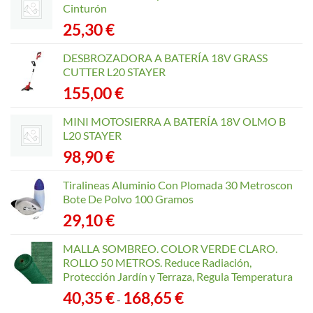
Cinturón
25,30
€
DESBROZADORA A BATERÍA 18V GRASS
CUTTER L20 STAYER
155,00
€
MINI MOTOSIERRA A BATERÍA 18V OLMO B
L20 STAYER
98,90
€
Tiralineas Aluminio Con Plomada 30 Metroscon
Bote De Polvo 100 Gramos
29,10
€
MALLA SOMBREO. COLOR VERDE CLARO.
ROLLO 50 METROS. Reduce Radiación,
Protección Jardín y Terraza, Regula Temperatura
Rango
40,35
€
168,65
€
-
de