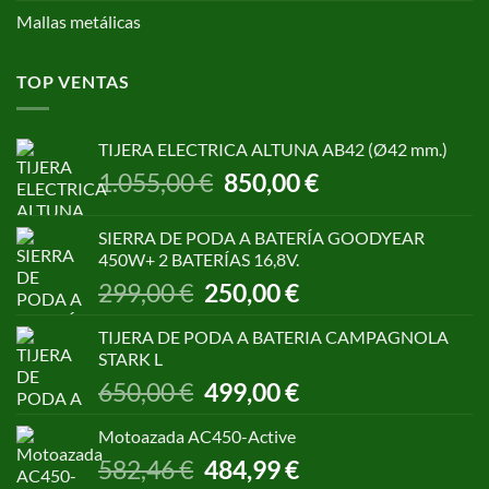
Mallas metálicas
TOP VENTAS
TIJERA ELECTRICA ALTUNA AB42 (Ø42 mm.)
El
El
1.055,00
€
850,00
€
precio
precio
original
actual
SIERRA DE PODA A BATERÍA GOODYEAR
era:
es:
450W+ 2 BATERÍAS 16,8V.
1.055,00 €.
850,00 €.
El
El
299,00
€
250,00
€
precio
precio
original
actual
TIJERA DE PODA A BATERIA CAMPAGNOLA
era:
es:
STARK L
299,00 €.
250,00 €.
El
El
650,00
€
499,00
€
precio
precio
original
actual
Motoazada AC450-Active
era:
es:
El
El
582,46
€
484,99
€
650,00 €.
499,00 €.
precio
precio