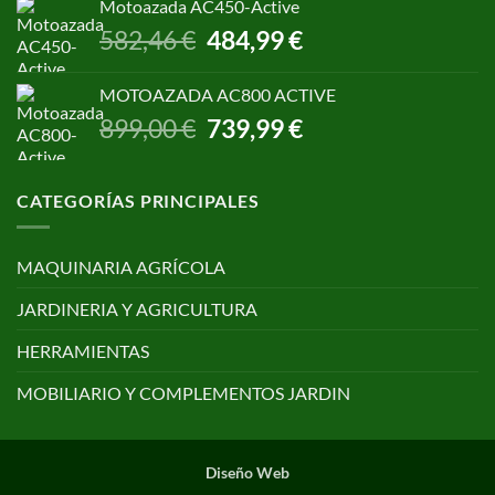
original
actual
Motoazada AC450-Active
era:
es:
El
El
582,46
€
484,99
€
650,00 €.
499,00 €.
precio
precio
original
actual
MOTOAZADA AC800 ACTIVE
era:
es:
El
El
899,00
€
739,99
€
582,46 €.
484,99 €.
precio
precio
original
actual
era:
es:
CATEGORÍAS PRINCIPALES
899,00 €.
739,99 €.
MAQUINARIA AGRÍCOLA
JARDINERIA Y AGRICULTURA
HERRAMIENTAS
MOBILIARIO Y COMPLEMENTOS JARDIN
Diseño Web