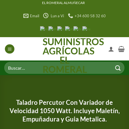
Saltar
EL ROMERAL ALMUÑECAR
al
Email
Lun a Vi
+34 600 58 32 60
contenido
SUMINISTROS
AGRÍCOLAS
EL
Buscar
ROMERAL
por:
Taladro Percutor Con Variador de
Velocidad 1050 Watt. Incluye Maletín,
Empuñadura y Guia Metalica.