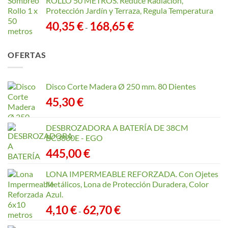
ROLLO 50 METROS. Reduce Radiación,
Protección Jardín y Terraza, Regula Temperatura
Rango
40,35
€
168,65
€
-
de
precios:
OFERTAS
desde
40,35 €
hasta
Disco Corte Madera Ø 250 mm. 80 Dientes
168,65 €
45,30
€
DESBROZADORA A BATERÍA DE 38CM
BC3800E - EGO
445,00
€
LONA IMPERMEABLE REFORZADA. Con Ojetes
Metálicos, Lona de Protección Duradera, Color
Azul.
Rango
4,10
€
62,70
€
-
de