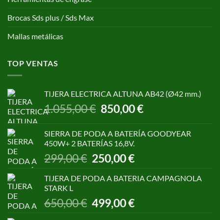
Brocas Sds plus / Sds Max
Mallas metálicas
TOP VENTAS
TIJERA ELECTRICA ALTUNA AB42 (Ø42 mm.)
El
El
1.055,00
€
850,00
€
precio
precio
original
actual
SIERRA DE PODA A BATERÍA GOODYEAR
era:
es:
450W+ 2 BATERÍAS 16,8V.
1.055,00 €.
850,00 €.
El
El
299,00
€
250,00
€
precio
precio
original
actual
TIJERA DE PODA A BATERIA CAMPAGNOLA
era:
es:
STARK L
299,00 €.
250,00 €.
El
El
650,00
€
499,00
€
precio
precio