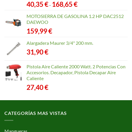
Rango
40,35
€
168,65
€
-
de
precios:
MOTOSIERRA DE GASOLINA 1.2 HP DAC2512
desde
DAEWOO
40,35 €
159,99
€
hasta
168,65 €
Alargadera Maurer 3/4" 200 mm.
31,90
€
Pistola Aire Caliente 2000 Watt. 2 Potencias Con
Accesorios. Decapador, Pistola Decapar Aire
Caliente
27,40
€
CATEGORÍAS MAS VISTAS
Mangueras