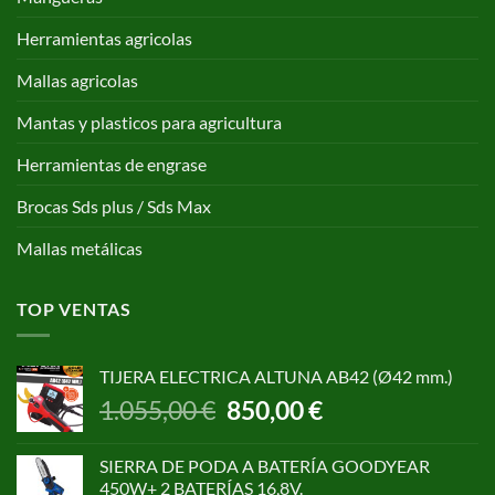
Herramientas agricolas
Mallas agricolas
Mantas y plasticos para agricultura
Herramientas de engrase
Brocas Sds plus / Sds Max
Mallas metálicas
TOP VENTAS
TIJERA ELECTRICA ALTUNA AB42 (Ø42 mm.)
El
El
1.055,00
€
850,00
€
precio
precio
original
actual
SIERRA DE PODA A BATERÍA GOODYEAR
era:
es:
450W+ 2 BATERÍAS 16,8V.