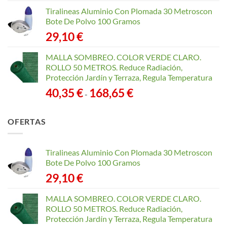
Tiralineas Aluminio Con Plomada 30 Metroscon
Bote De Polvo 100 Gramos
29,10
€
MALLA SOMBREO. COLOR VERDE CLARO.
ROLLO 50 METROS. Reduce Radiación,
Protección Jardín y Terraza, Regula Temperatura
Rango
40,35
€
168,65
€
-
de
precios:
OFERTAS
desde
40,35 €
hasta
Tiralineas Aluminio Con Plomada 30 Metroscon
168,65 €
Bote De Polvo 100 Gramos
29,10
€
MALLA SOMBREO. COLOR VERDE CLARO.
ROLLO 50 METROS. Reduce Radiación,
Protección Jardín y Terraza, Regula Temperatura