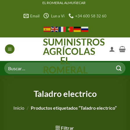
Saltar
EL ROMERAL ALMUÑECAR
al
Email
Lun a Vi
+34 600 58 32 60
contenido
SUMINISTROS
AGRÍCOLAS
EL
Buscar
ROMERAL
por:
Taladro electrico
Inicio
/
Productos etiquetados “Taladro electrico”
Filtrar