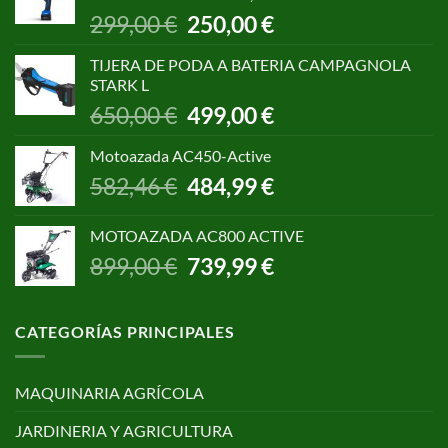
1.055,00 €.
850,00 €.
El
El
299,00
€
250,00
€
precio
precio
original
actual
TIJERA DE PODA A BATERIA CAMPAGNOLA
era:
es:
STARK L
299,00 €.
250,00 €.
El
El
650,00
€
499,00
€
precio
precio
original
actual
Motoazada AC450-Active
era:
es:
El
El
582,46
€
484,99
€
650,00 €.
499,00 €.
precio
precio
original
actual
MOTOAZADA AC800 ACTIVE
era:
es:
El
El
899,00
€
739,99
€
582,46 €.
484,99 €.
precio
precio
original
actual
era:
es:
CATEGORÍAS PRINCIPALES
899,00 €.
739,99 €.
MAQUINARIA AGRÍCOLA
JARDINERIA Y AGRICULTURA