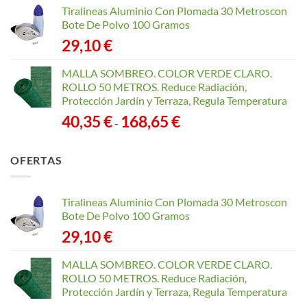
Tiralineas Aluminio Con Plomada 30 Metroscon
Bote De Polvo 100 Gramos
29,10
€
MALLA SOMBREO. COLOR VERDE CLARO.
ROLLO 50 METROS. Reduce Radiación,
Protección Jardín y Terraza, Regula Temperatura
Rango
40,35
€
168,65
€
-
de
precios:
OFERTAS
desde
40,35 €
hasta
Tiralineas Aluminio Con Plomada 30 Metroscon
168,65 €
Bote De Polvo 100 Gramos
29,10
€
MALLA SOMBREO. COLOR VERDE CLARO.
ROLLO 50 METROS. Reduce Radiación,
Protección Jardín y Terraza, Regula Temperatura