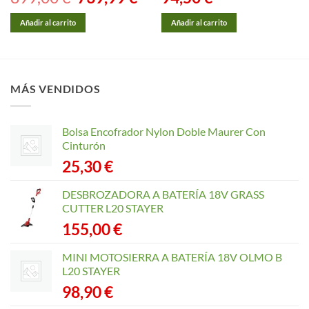
precio
precio
original
actual
era:
es:
Añadir al carrito
Añadir al carrito
899,00 €.
739,99 €.
MÁS VENDIDOS
Bolsa Encofrador Nylon Doble Maurer Con
Cinturón
25,30
€
DESBROZADORA A BATERÍA 18V GRASS
CUTTER L20 STAYER
155,00
€
MINI MOTOSIERRA A BATERÍA 18V OLMO B
L20 STAYER
98,90
€