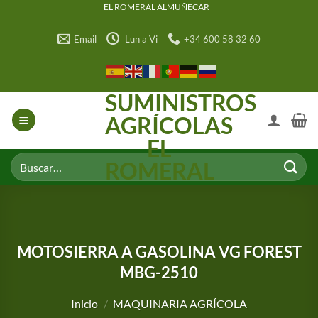
Saltar
EL ROMERAL ALMUÑECAR
al
Email
Lun a Vi
+34 600 58 32 60
contenido
SUMINISTROS
AGRÍCOLAS
EL
Buscar
ROMERAL
por:
MOTOSIERRA A GASOLINA VG FOREST
MBG-2510
Inicio
/
MAQUINARIA AGRÍCOLA