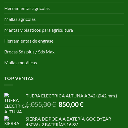
Herramientas agricolas
Mallas agricolas
Mantas y plasticos para agricultura
Herramientas de engrase
Brocas Sds plus / Sds Max
Mallas metálicas
TOP VENTAS
TIJERA ELECTRICA ALTUNA AB42 (Ø42 mm.)
El
El
1.055,00
€
850,00
€
precio
precio
original
actual
SIERRA DE PODA A BATERÍA GOODYEAR
era:
es:
450W+ 2 BATERÍAS 16,8V.
1.055,00 €.
850,00 €.