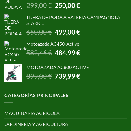
El
El
299,00
€
250,00
€
precio
precio
original
actual
TIJERA DE PODA A BATERIA CAMPAGNOLA
era:
es:
STARK L
299,00 €.
250,00 €.
El
El
650,00
€
499,00
€
precio
precio
original
actual
Motoazada AC450-Active
era:
es:
El
El
582,46
€
484,99
€
650,00 €.
499,00 €.
precio
precio
original
actual
MOTOAZADA AC800 ACTIVE
era:
es:
El
El
899,00
€
739,99
€
582,46 €.
484,99 €.
precio
precio
original
actual
era:
es:
CATEGORÍAS PRINCIPALES
899,00 €.
739,99 €.
MAQUINARIA AGRÍCOLA
JARDINERIA Y AGRICULTURA