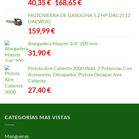
Rango
40,35
€
168,65
€
-
de
precios:
MOTOSIERRA DE GASOLINA 1.2 HP DAC2512
desde
DAEWOO
40,35 €
159,99
€
hasta
168,65 €
Alargadera Maurer 3/4" 200 mm.
31,90
€
Pistola Aire Caliente 2000 Watt. 2 Potencias Con
Accesorios. Decapador, Pistola Decapar Aire
Caliente
27,40
€
CATEGORÍAS MAS VISTAS
Mangueras