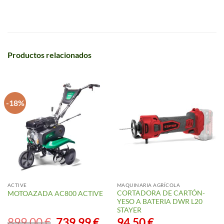
Productos relacionados
-18%
ACTIVE
MAQUINARIA AGRÍCOLA
CORTADORA DE CARTÓN-
MOTOAZADA AC800 ACTIVE
YESO A BATERIA DWR L20
STAYER
899,00
€
El
739,99
€
El
94,50
€