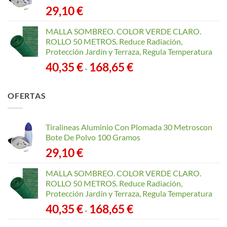
29,10
€
MALLA SOMBREO. COLOR VERDE CLARO.
ROLLO 50 METROS. Reduce Radiación,
Protección Jardín y Terraza, Regula Temperatura
Rango
40,35
€
168,65
€
-
de
precios:
OFERTAS
desde
40,35 €
hasta
Tiralineas Aluminio Con Plomada 30 Metroscon
168,65 €
Bote De Polvo 100 Gramos
29,10
€
MALLA SOMBREO. COLOR VERDE CLARO.
ROLLO 50 METROS. Reduce Radiación,
Protección Jardín y Terraza, Regula Temperatura
Rango
40,35
€
168,65
€
-
de