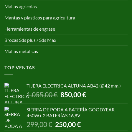
Mallas agricolas
Mantas y plasticos para agricultura
Herramientas de engrase
Brocas Sds plus / Sds Max
Mallas metálicas
TOP VENTAS
TIJERA ELECTRICA ALTUNA AB42 (Ø42 mm.)
El
El
1.055,00
€
850,00
€
precio
precio
original
actual
SIERRA DE PODA A BATERÍA GOODYEAR
era:
es:
450W+ 2 BATERÍAS 16,8V.
1.055,00 €.
850,00 €.
El
El
299,00
€
250,00
€
precio
precio