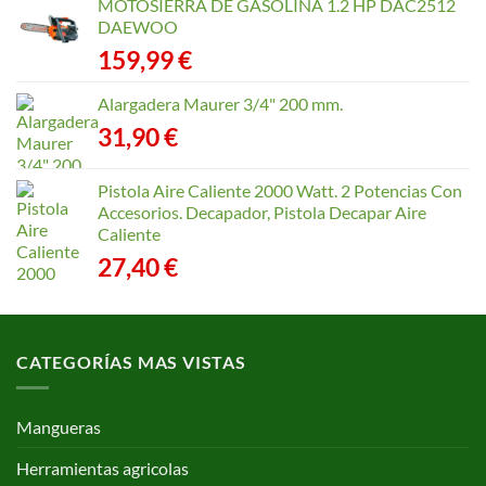
precios:
MOTOSIERRA DE GASOLINA 1.2 HP DAC2512
desde
DAEWOO
40,35 €
159,99
€
hasta
168,65 €
Alargadera Maurer 3/4" 200 mm.
31,90
€
Pistola Aire Caliente 2000 Watt. 2 Potencias Con
Accesorios. Decapador, Pistola Decapar Aire
Caliente
27,40
€
CATEGORÍAS MAS VISTAS
Mangueras
Herramientas agricolas