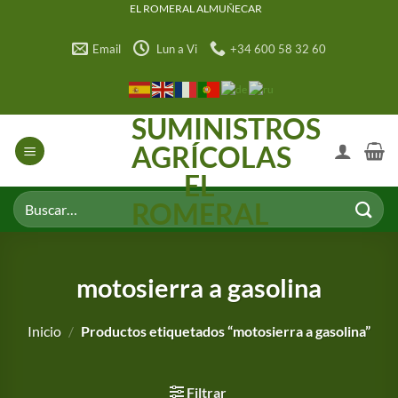
Saltar
EL ROMERAL ALMUÑECAR
al
Email
Lun a Vi
+34 600 58 32 60
contenido
SUMINISTROS
AGRÍCOLAS
EL
Buscar
ROMERAL
por:
motosierra a gasolina
Inicio
/
Productos etiquetados “motosierra a gasolina”
Filtrar