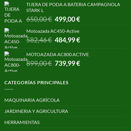
original
actual
TIJERA DE PODA A BATERIA CAMPAGNOLA
era:
es:
STARK L
299,00 €.
250,00 €.
El
El
650,00
€
499,00
€
precio
precio
original
actual
Motoazada AC450-Active
era:
es:
El
El
582,46
€
484,99
€
650,00 €.
499,00 €.
precio
precio
original
actual
MOTOAZADA AC800 ACTIVE
era:
es:
El
El
899,00
€
739,99
€
582,46 €.
484,99 €.
precio
precio
original
actual
era:
es:
CATEGORÍAS PRINCIPALES
899,00 €.
739,99 €.
MAQUINARIA AGRÍCOLA
JARDINERIA Y AGRICULTURA
HERRAMIENTAS