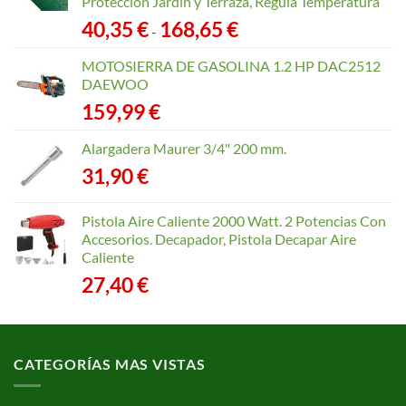
Protección Jardín y Terraza, Regula Temperatura
Rango
40,35
€
168,65
€
-
de
precios:
MOTOSIERRA DE GASOLINA 1.2 HP DAC2512
desde
DAEWOO
40,35 €
159,99
€
hasta
168,65 €
Alargadera Maurer 3/4" 200 mm.
31,90
€
Pistola Aire Caliente 2000 Watt. 2 Potencias Con
Accesorios. Decapador, Pistola Decapar Aire
Caliente
27,40
€
CATEGORÍAS MAS VISTAS