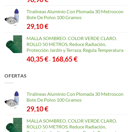
Tiralineas Aluminio Con Plomada 30 Metroscon
Bote De Polvo 100 Gramos
29,10
€
MALLA SOMBREO. COLOR VERDE CLARO.
ROLLO 50 METROS. Reduce Radiación,
Protección Jardín y Terraza, Regula Temperatura
Rango
40,35
€
168,65
€
-
de
precios:
OFERTAS
desde
40,35 €
hasta
Tiralineas Aluminio Con Plomada 30 Metroscon
168,65 €
Bote De Polvo 100 Gramos
29,10
€
MALLA SOMBREO. COLOR VERDE CLARO.
ROLLO 50 METROS. Reduce Radiación,