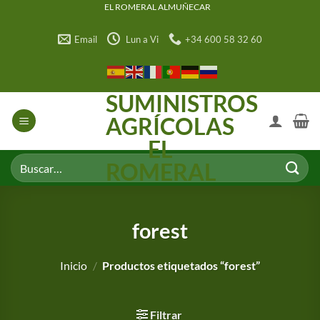
Saltar
EL ROMERAL ALMUÑECAR
al
Email
Lun a Vi
+34 600 58 32 60
contenido
SUMINISTROS
AGRÍCOLAS
EL
Buscar
ROMERAL
por:
forest
Inicio
/
Productos etiquetados “forest”
Filtrar