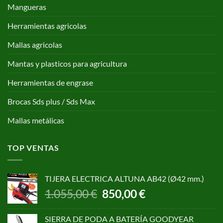
Mangueras
Herramientas agricolas
Mallas agricolas
Mantas y plasticos para agricultura
Herramientas de engrase
Brocas Sds plus / Sds Max
Mallas metálicas
TOP VENTAS
TIJERA ELECTRICA ALTUNA AB42 (Ø42 mm.)
El
El
1.055,00
€
850,00
€
precio
precio
original
actual
SIERRA DE PODA A BATERÍA GOODYEAR
era:
es: