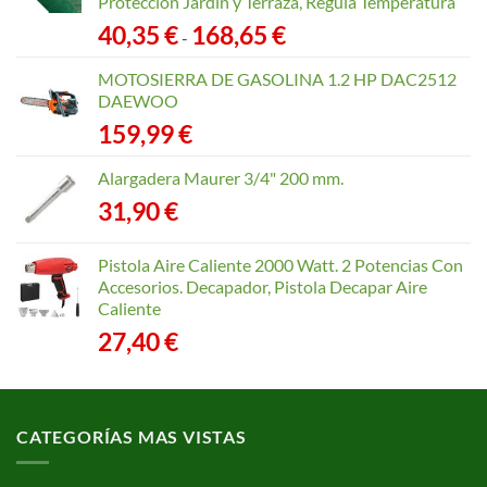
Protección Jardín y Terraza, Regula Temperatura
Rango
40,35
€
168,65
€
-
de
precios:
MOTOSIERRA DE GASOLINA 1.2 HP DAC2512
desde
DAEWOO
40,35 €
159,99
€
hasta
168,65 €
Alargadera Maurer 3/4" 200 mm.
31,90
€
Pistola Aire Caliente 2000 Watt. 2 Potencias Con
Accesorios. Decapador, Pistola Decapar Aire
Caliente
27,40
€
CATEGORÍAS MAS VISTAS