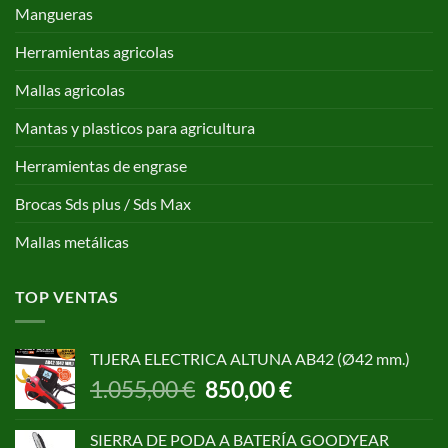
Mangueras
Herramientas agricolas
Mallas agricolas
Mantas y plasticos para agricultura
Herramientas de engrase
Brocas Sds plus / Sds Max
Mallas metálicas
TOP VENTAS
TIJERA ELECTRICA ALTUNA AB42 (Ø42 mm.)
El
El
1.055,00
€
850,00
€
precio
precio
original
actual
SIERRA DE PODA A BATERÍA GOODYEAR
era:
es: