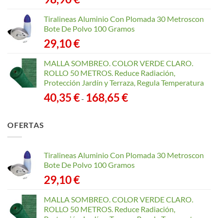
Tiralineas Aluminio Con Plomada 30 Metroscon
Bote De Polvo 100 Gramos
29,10
€
MALLA SOMBREO. COLOR VERDE CLARO.
ROLLO 50 METROS. Reduce Radiación,
Protección Jardín y Terraza, Regula Temperatura
Rango
40,35
€
168,65
€
-
de
precios:
OFERTAS
desde
40,35 €
hasta
Tiralineas Aluminio Con Plomada 30 Metroscon
168,65 €
Bote De Polvo 100 Gramos
29,10
€
MALLA SOMBREO. COLOR VERDE CLARO.
ROLLO 50 METROS. Reduce Radiación,