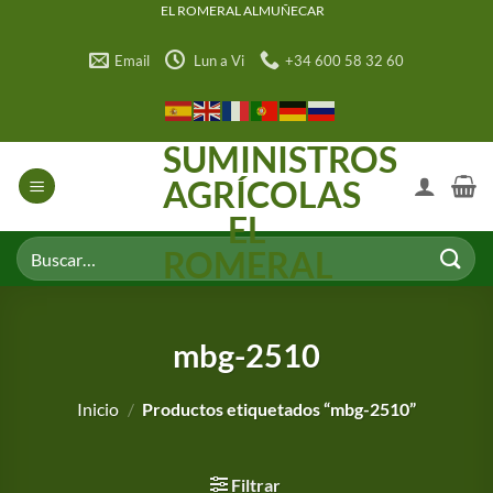
Saltar
EL ROMERAL ALMUÑECAR
al
Email
Lun a Vi
+34 600 58 32 60
contenido
SUMINISTROS
AGRÍCOLAS
EL
Buscar
ROMERAL
por:
mbg-2510
Inicio
/
Productos etiquetados “mbg-2510”
Filtrar