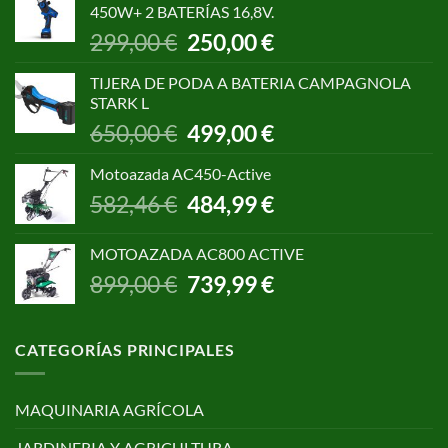
450W+ 2 BATERÍAS 16,8V.
1.055,00 €.
850,00 €.
El
El
299,00
€
250,00
€
precio
precio
original
actual
TIJERA DE PODA A BATERIA CAMPAGNOLA
era:
es:
STARK L
299,00 €.
250,00 €.
El
El
650,00
€
499,00
€
precio
precio
original
actual
Motoazada AC450-Active
era:
es:
El
El
582,46
€
484,99
€
650,00 €.
499,00 €.
precio
precio
original
actual
MOTOAZADA AC800 ACTIVE
era:
es:
El
El
899,00
€
739,99
€
582,46 €.
484,99 €.
precio
precio
original
actual
era:
es:
CATEGORÍAS PRINCIPALES
899,00 €.
739,99 €.
MAQUINARIA AGRÍCOLA
JARDINERIA Y AGRICULTURA