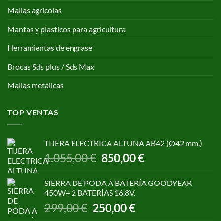
Mallas agricolas
Mantas y plasticos para agricultura
Herramientas de engrase
Brocas Sds plus / Sds Max
Mallas metálicas
TOP VENTAS
TIJERA ELECTRICA ALTUNA AB42 (Ø42 mm.)
El
El
1.055,00
€
850,00
€
precio
precio
original
actual
SIERRA DE PODA A BATERÍA GOODYEAR
era:
es:
450W+ 2 BATERÍAS 16,8V.
1.055,00 €.
850,00 €.
El
El
299,00
€
250,00
€
precio
precio