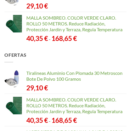
29,10
€
MALLA SOMBREO. COLOR VERDE CLARO.
ROLLO 50 METROS. Reduce Radiación,
Protección Jardín y Terraza, Regula Temperatura
Rango
40,35
€
168,65
€
-
de
precios:
OFERTAS
desde
40,35 €
hasta
Tiralineas Aluminio Con Plomada 30 Metroscon
168,65 €
Bote De Polvo 100 Gramos
29,10
€
MALLA SOMBREO. COLOR VERDE CLARO.
ROLLO 50 METROS. Reduce Radiación,
Protección Jardín y Terraza, Regula Temperatura
Rango
40,35
€
168,65
€
-
de
precios: