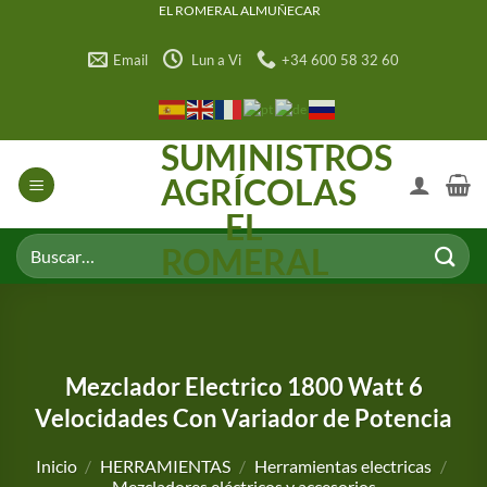
Saltar
EL ROMERAL ALMUÑECAR
al
Email
Lun a Vi
+34 600 58 32 60
contenido
SUMINISTROS
AGRÍCOLAS
EL
Buscar
ROMERAL
por:
Mezclador Electrico 1800 Watt 6
Velocidades Con Variador de Potencia
Inicio
/
HERRAMIENTAS
/
Herramientas electricas
/
Mezcladores eléctricos y accesorios