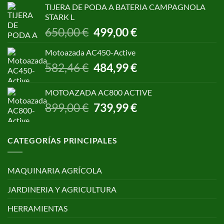
original
actual
TIJERA DE PODA A BATERIA CAMPAGNOLA
era:
es:
STARK L
299,00 €.
250,00 €.
El
El
650,00
€
499,00
€
precio
precio
original
actual
Motoazada AC450-Active
era:
es:
El
El
582,46
€
484,99
€
650,00 €.
499,00 €.
precio
precio
original
actual
MOTOAZADA AC800 ACTIVE
era:
es:
El
El
899,00
€
739,99
€
582,46 €.
484,99 €.
precio
precio
original
actual
era:
es:
CATEGORÍAS PRINCIPALES
899,00 €.
739,99 €.
MAQUINARIA AGRÍCOLA
JARDINERIA Y AGRICULTURA
HERRAMIENTAS