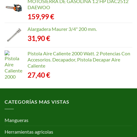
MOTOSIERRA DE GASOLINA 1.2 HP DAC2512
desde
DAEWOO
40,35 €
159,99
€
hasta
168,65 €
Alargadera Maurer 3/4" 200 mm.
31,90
€
Pistola Aire Caliente 2000 Watt. 2 Potencias Con
Accesorios. Decapador, Pistola Decapar Aire
Caliente
27,40
€
CATEGORÍAS MAS VISTAS
Mangueras
Herramientas agricolas