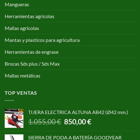
Mangueras
Herramientas agricolas
Mallas agricolas
Mantas y plasticos para agricultura
Herramientas de engrase
Brocas Sds plus / Sds Max
Mallas metálicas
TOP VENTAS
TIJERA ELECTRICA ALTUNA AB42 (Ø42 mm.)
El
El
1.055,00
€
850,00
€
precio
precio
original
actual
SIERRA DE PODA A BATERÍA GOODYEAR
era:
es: