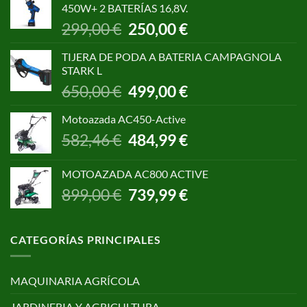
450W+ 2 BATERÍAS 16,8V.
1.055,00 €.
850,00 €.
El
El
299,00
€
250,00
€
precio
precio
original
actual
TIJERA DE PODA A BATERIA CAMPAGNOLA
era:
es:
STARK L
299,00 €.
250,00 €.
El
El
650,00
€
499,00
€
precio
precio
original
actual
Motoazada AC450-Active
era:
es:
El
El
582,46
€
484,99
€
650,00 €.
499,00 €.
precio
precio
original
actual
MOTOAZADA AC800 ACTIVE
era:
es:
El
El
899,00
€
739,99
€
582,46 €.
484,99 €.
precio
precio
original
actual
era:
es:
CATEGORÍAS PRINCIPALES
899,00 €.
739,99 €.
MAQUINARIA AGRÍCOLA
JARDINERIA Y AGRICULTURA