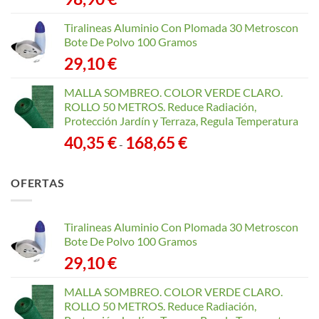
Tiralineas Aluminio Con Plomada 30 Metroscon
Bote De Polvo 100 Gramos
29,10
€
MALLA SOMBREO. COLOR VERDE CLARO.
ROLLO 50 METROS. Reduce Radiación,
Protección Jardín y Terraza, Regula Temperatura
Rango
40,35
€
168,65
€
-
de
precios:
OFERTAS
desde
40,35 €
hasta
Tiralineas Aluminio Con Plomada 30 Metroscon
168,65 €
Bote De Polvo 100 Gramos
29,10
€
MALLA SOMBREO. COLOR VERDE CLARO.
ROLLO 50 METROS. Reduce Radiación,