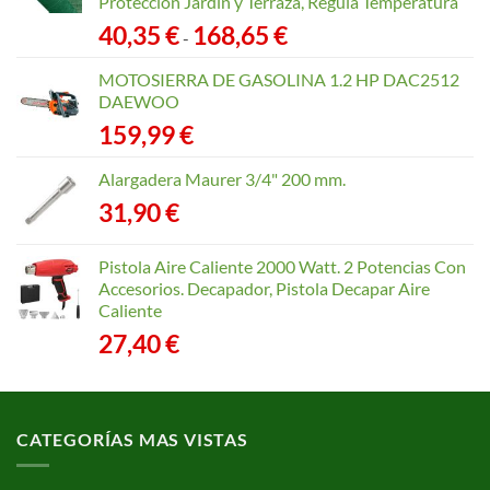
Protección Jardín y Terraza, Regula Temperatura
Rango
40,35
€
168,65
€
-
de
precios:
MOTOSIERRA DE GASOLINA 1.2 HP DAC2512
desde
DAEWOO
40,35 €
159,99
€
hasta
168,65 €
Alargadera Maurer 3/4" 200 mm.
31,90
€
Pistola Aire Caliente 2000 Watt. 2 Potencias Con
Accesorios. Decapador, Pistola Decapar Aire
Caliente
27,40
€
CATEGORÍAS MAS VISTAS