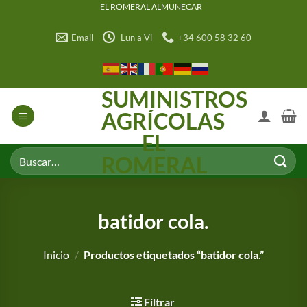
Saltar
EL ROMERAL ALMUÑECAR
al
Email
Lun a Vi
+34 600 58 32 60
contenido
SUMINISTROS
AGRÍCOLAS
EL
Buscar
ROMERAL
por:
batidor cola.
Inicio
/
Productos etiquetados “batidor cola.”
Filtrar