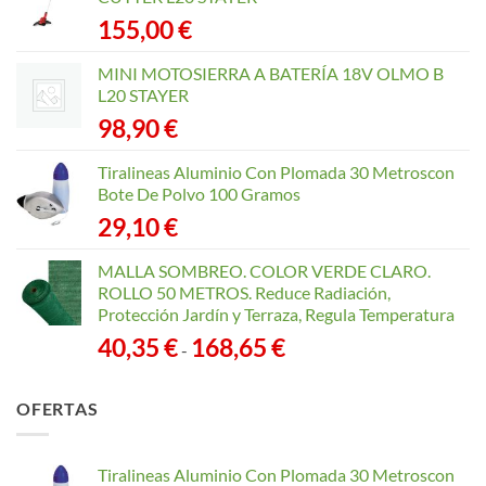
página
155,00
€
de
producto
MINI MOTOSIERRA A BATERÍA 18V OLMO B
L20 STAYER
98,90
€
Tiralineas Aluminio Con Plomada 30 Metroscon
Bote De Polvo 100 Gramos
29,10
€
MALLA SOMBREO. COLOR VERDE CLARO.
ROLLO 50 METROS. Reduce Radiación,
Protección Jardín y Terraza, Regula Temperatura
Rango
40,35
€
168,65
€
-
de
precios:
OFERTAS
desde
40,35 €
hasta
Tiralineas Aluminio Con Plomada 30 Metroscon
168,65 €