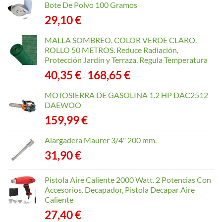
Bote De Polvo 100 Gramos
29,10
€
MALLA SOMBREO. COLOR VERDE CLARO.
ROLLO 50 METROS. Reduce Radiación,
Protección Jardín y Terraza, Regula Temperatura
Rango
40,35
€
168,65
€
-
de
precios:
MOTOSIERRA DE GASOLINA 1.2 HP DAC2512
desde
DAEWOO
40,35 €
159,99
€
hasta
168,65 €
Alargadera Maurer 3/4" 200 mm.
31,90
€
Pistola Aire Caliente 2000 Watt. 2 Potencias Con
Accesorios. Decapador, Pistola Decapar Aire
Caliente
27,40
€