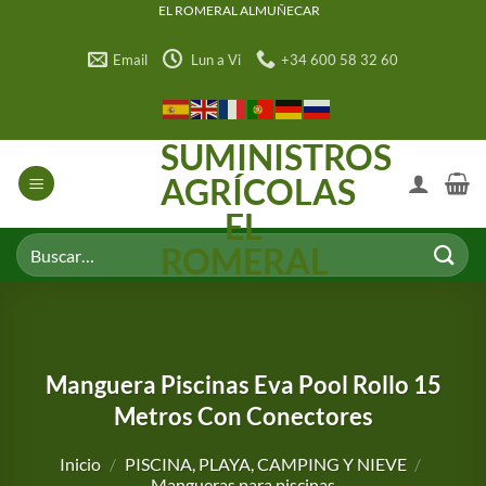
Saltar
EL ROMERAL ALMUÑECAR
al
Email
Lun a Vi
+34 600 58 32 60
contenido
SUMINISTROS
AGRÍCOLAS
EL
Buscar
ROMERAL
por:
Manguera Piscinas Eva Pool Rollo 15
Metros Con Conectores
Inicio
/
PISCINA, PLAYA, CAMPING Y NIEVE
/
Mangueras para piscinas