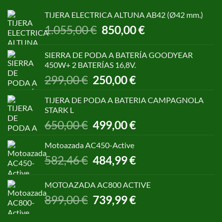
TIJERA ELECTRICA ALTUNA AB42 (Ø42 mm.)
El
El
1.055,00
€
850,00
€
precio
precio
original
actual
SIERRA DE PODA A BATERÍA GOODYEAR
era:
es:
450W+ 2 BATERÍAS 16,8V.
1.055,00 €.
850,00 €.
El
El
299,00
€
250,00
€
precio
precio
original
actual
TIJERA DE PODA A BATERIA CAMPAGNOLA
era:
es:
STARK L
299,00 €.
250,00 €.
El
El
650,00
€
499,00
€
precio
precio
original
actual
Motoazada AC450-Active
era:
es:
El
El
582,46
€
484,99
€
650,00 €.
499,00 €.
precio
precio
original
actual
MOTOAZADA AC800 ACTIVE
era:
es:
El
El
899,00
€
739,99
€
582,46 €.
484,99 €.
precio
precio
original
actual