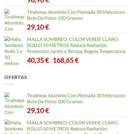
Tiralineas Aluminio Con Plomada 30 Metroscon
Bote De Polvo 100 Gramos
29,10
€
MALLA SOMBREO. COLOR VERDE CLARO.
ROLLO 50 METROS. Reduce Radiación,
Protección Jardín y Terraza, Regula Temperatura
Rango
40,35
€
168,65
€
-
de
precios:
OFERTAS
desde
40,35 €
hasta
Tiralineas Aluminio Con Plomada 30 Metroscon
168,65 €
Bote De Polvo 100 Gramos
29,10
€
MALLA SOMBREO. COLOR VERDE CLARO.
ROLLO 50 METROS. Reduce Radiación,