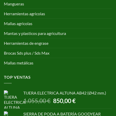
Mangueras
Herramientas agricolas
Mallas agricolas
Mantas y plasticos para agricultura
Herramientas de engrase
Brocas Sds plus / Sds Max
Mallas metálicas
TOP VENTAS
TIJERA ELECTRICA ALTUNA AB42 (Ø42 mm.)
El
El
1.055,00
€
850,00
€
precio
precio
original
actual
SIERRA DE PODA A BATERÍA GOODYEAR
era:
es: