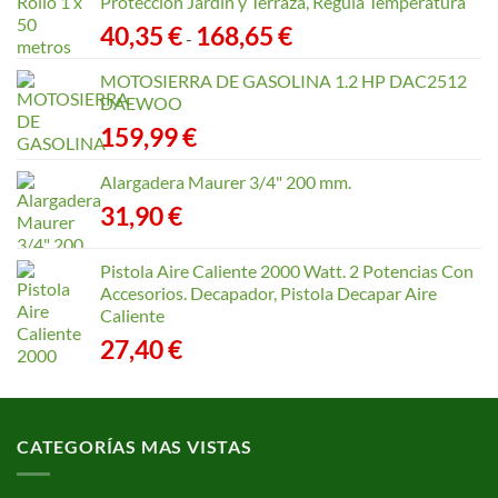
Protección Jardín y Terraza, Regula Temperatura
Rango
40,35
€
168,65
€
-
de
precios:
MOTOSIERRA DE GASOLINA 1.2 HP DAC2512
desde
DAEWOO
40,35 €
159,99
€
hasta
168,65 €
Alargadera Maurer 3/4" 200 mm.
31,90
€
Pistola Aire Caliente 2000 Watt. 2 Potencias Con
Accesorios. Decapador, Pistola Decapar Aire
Caliente
27,40
€
CATEGORÍAS MAS VISTAS