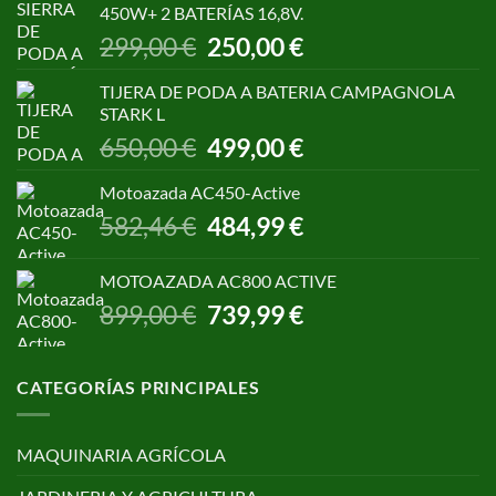
450W+ 2 BATERÍAS 16,8V.
1.055,00 €.
850,00 €.
El
El
299,00
€
250,00
€
precio
precio
original
actual
TIJERA DE PODA A BATERIA CAMPAGNOLA
era:
es:
STARK L
299,00 €.
250,00 €.
El
El
650,00
€
499,00
€
precio
precio
original
actual
Motoazada AC450-Active
era:
es:
El
El
582,46
€
484,99
€
650,00 €.
499,00 €.
precio
precio
original
actual
MOTOAZADA AC800 ACTIVE
era:
es:
El
El
899,00
€
739,99
€
582,46 €.
484,99 €.
precio
precio
original
actual
era:
es:
CATEGORÍAS PRINCIPALES
899,00 €.
739,99 €.
MAQUINARIA AGRÍCOLA