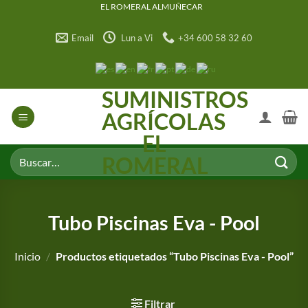
Saltar
EL ROMERAL ALMUÑECAR
al
Email
Lun a Vi
+34 600 58 32 60
contenido
SUMINISTROS
AGRÍCOLAS
EL
Buscar
ROMERAL
por:
Tubo Piscinas Eva - Pool
Inicio
/
Productos etiquetados “Tubo Piscinas Eva - Pool”
Filtrar