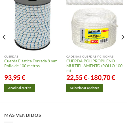
CUERDAS
CADENAS, CUERDAS Y CINCHAS
Cuerda Elástica Forrada 8 mm.
CUERDA POLIPROPILENO
Rollo de 100 metros
MULTIFILAMENTO (ROLLO 100
m)
o
93,95
€
22,55
€
180,70
€
Rango
-
de
os:
precio
e
desde
Añadir al carrito
Seleccionar opciones
 €
22,55 
hasta
Este
25 €
180,70
producto
tiene
múltiples
MÁS VENDIDOS
variantes.
Las