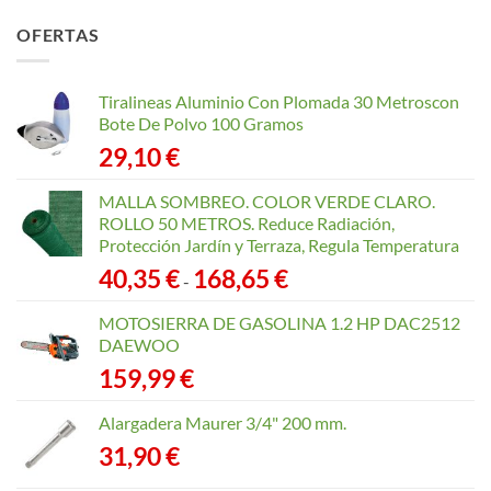
OFERTAS
Tiralineas Aluminio Con Plomada 30 Metroscon
Bote De Polvo 100 Gramos
29,10
€
MALLA SOMBREO. COLOR VERDE CLARO.
ROLLO 50 METROS. Reduce Radiación,
Protección Jardín y Terraza, Regula Temperatura
Rango
40,35
€
168,65
€
-
de
precios:
MOTOSIERRA DE GASOLINA 1.2 HP DAC2512
desde
DAEWOO
40,35 €
159,99
€
hasta
168,65 €
Alargadera Maurer 3/4" 200 mm.
31,90
€