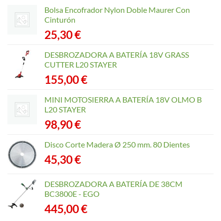
opciones
Bolsa Encofrador Nylon Doble Maurer Con
se
Cinturón
pueden
25,30
€
elegir
en
DESBROZADORA A BATERÍA 18V GRASS
la
CUTTER L20 STAYER
página
155,00
€
de
producto
MINI MOTOSIERRA A BATERÍA 18V OLMO B
L20 STAYER
98,90
€
Disco Corte Madera Ø 250 mm. 80 Dientes
45,30
€
DESBROZADORA A BATERÍA DE 38CM
BC3800E - EGO
445,00
€