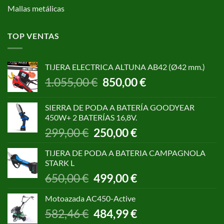
Mallas metálicas
TOP VENTAS
TIJERA ELECTRICA ALTUNA AB42 (Ø42 mm.)
El
El
1.055,00
€
850,00
€
precio
precio
original
actual
SIERRA DE PODA A BATERÍA GOODYEAR
era:
es:
450W+ 2 BATERÍAS 16,8V.
1.055,00 €.
850,00 €.
El
El
299,00
€
250,00
€
precio
precio
original
actual
TIJERA DE PODA A BATERIA CAMPAGNOLA
era:
es:
STARK L
299,00 €.
250,00 €.
El
El
650,00
€
499,00
€
precio
precio
original
actual
Motoazada AC450-Active
era:
es:
El
El
582,46
€
484,99
€
650,00 €.
499,00 €.
precio
precio