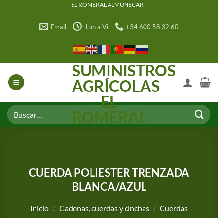
Saltar
EL ROMERAL ALMUÑECAR
al
Email
Lun a Vi
+34 600 58 32 60
contenido
SUMINISTROS
AGRÍCOLAS
EL
Buscar
ROMERAL
por:
CUERDA POLIESTER TRENZADA
BLANCA/AZUL
Inicio
/
Cadenas, cuerdas y cinchas
/
Cuerdas