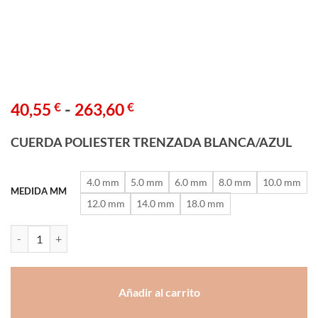
Rango
-
40,55
€
263,60
€
de
precios:
CUERDA POLIESTER TRENZADA BLANCA/AZUL
desde
40,55 €
4.0 mm
5.0 mm
6.0 mm
8.0 mm
10.0 mm
hasta
MEDIDA MM
12.0 mm
14.0 mm
18.0 mm
263,60 €
CUERDA POLIESTER TRENZADA BLANCA/AZUL cantidad
Añadir al carrito