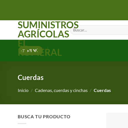
Saltar
al
contenido
SUMINISTROS
Buscar
AGRÍCOLAS
por:
EL
ROMERAL
MENÚ
Cuerdas
Inicio
/
Cadenas, cuerdas y cinchas
/
Cuerdas
BUSCA TU PRODUCTO