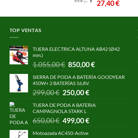
27,40
€
TOP VENTAS
TIJERA ELECTRICA ALTUNA AB42 (Ø42
mm.)
El
El
1.055,00
€
850,00
€
precio
precio
original
actual
SIERRA DE PODA A BATERÍA GOODYEAR
era:
es:
450W+ 2 BATERÍAS 16,8V.
1.055,00 €.
850,00 €.
El
El
299,00
€
250,00
€
precio
precio
original
actual
TIJERA DE PODA A BATERIA
era:
es:
CAMPAGNOLA STARK L
299,00 €.
250,00 €.
El
El
650,00
€
499,00
€
precio
precio
original
actual
Motoazada AC450-Active