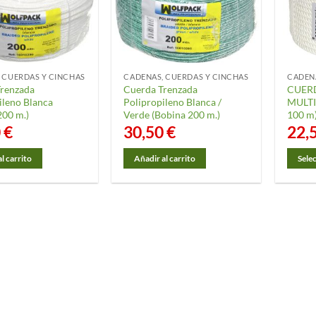
se
pueden
elegir
en
la
 CUERDAS Y CINCHAS
CADENAS, CUERDAS Y CINCHAS
CADEN
página
renzada
Cuerda Trenzada
CUER
ileno Blanca
Polipropileno Blanca /
MULT
de
200 m.)
Verde (Bobina 200 m.)
100 m
producto
0
€
30,50
€
22,
l carrito
Añadir al carrito
Sele
Este
produ
tiene
múltip
varian
Las
opcio
se
puede