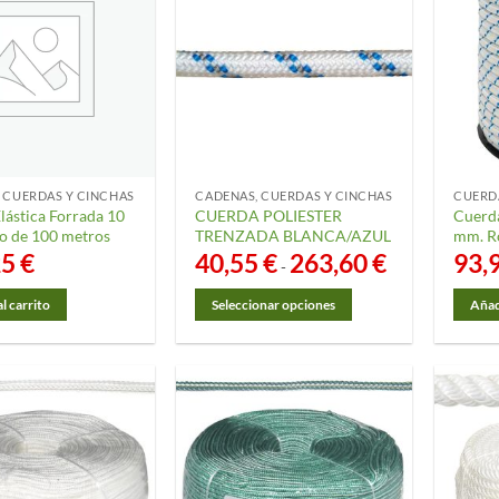
 CUERDAS Y CINCHAS
CADENAS, CUERDAS Y CINCHAS
CUERD
lástica Forrada 10
CUERDA POLIESTER
Cuerda
o de 100 metros
TRENZADA BLANCA/AZUL
mm. Ro
25
€
40,55
€
263,60
€
Rango
93,
-
de
precios:
desde
l carrito
Seleccionar opciones
Añadi
40,55 €
Este
hasta
263,60 €
producto
tiene
múltiples
variantes.
Las
opciones