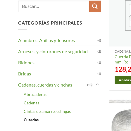
Buscar
por:
CATEGORÍAS PRINCIPALES
Alambres, Anillas y Tensores
(6)
Arneses, y cinturones de seguridad
(2)
CADENAS,
Cuerda E
mm. Roll
Bidones
(1)
128,
Bridas
(1)
Añadir a
Cadenas, cuerdas y cinchas
(13)
Abrazaderas
Cadenas
Cintas de amarre, eslingas
Cuerdas