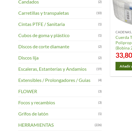
Candados
(2)
Carretillas y transpaletas
(10)
Cintas PTFE / Sanitaria
(1)
CADENAS,
Cubos de goma y plástico
(1)
Cuerda T
Poliprop
Discos de corte diamante
(2)
(Bobina 
33,8
Discos lija
(2)
Añadir a
Escaleras, Estanterías y Andamios
(19)
Extensibles / Prolongadores / Guias
(4)
FLOWER
(3)
Focos y recambios
(3)
Grifos de latón
(1)
HERRAMIENTAS
(226)