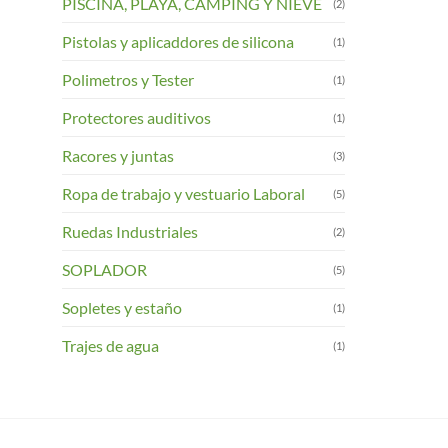
PISCINA, PLAYA, CAMPING Y NIEVE
(2)
Pistolas y aplicaddores de silicona
(1)
Polimetros y Tester
(1)
Protectores auditivos
(1)
Racores y juntas
(3)
Ropa de trabajo y vestuario Laboral
(5)
Ruedas Industriales
(2)
SOPLADOR
(5)
Sopletes y estaño
(1)
Trajes de agua
(1)