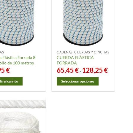
AS
CADENAS, CUERDAS Y CINCHAS
 Elástica Forrada 8
CUERDA ELÁSTICA
llo de 100 metros
FORRADA
95
€
65,45
€
128,25
€
Rango
-
de
precios:
desde
r al carrito
Seleccionar opciones
65,45 €
Este
hasta
128,25 €
producto
tiene
múltiples
variantes.
Las
opciones