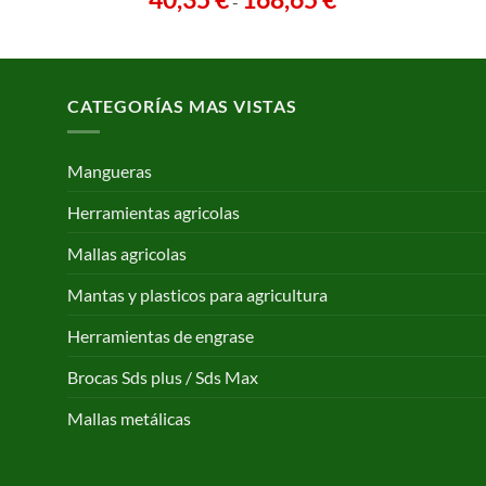
-
de
precios:
desde
40,35 €
CATEGORÍAS MAS VISTAS
hasta
168,65 €
Mangueras
Herramientas agricolas
Mallas agricolas
Mantas y plasticos para agricultura
Herramientas de engrase
Brocas Sds plus / Sds Max
Mallas metálicas