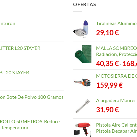
OFERTAS
inturón
Tiralineas Alumin
29,10
€
TTER L20 STAYER
MALLA SOMBREO. 
Radiación, Protecci
40,35
€
168
-
 L20 STAYER
MOTOSIERRA DE 
159,99
€
con Bote De Polvo 100 Gramos
Alargadera Maurer
31,90
€
OLLO 50 METROS. Reduce
Pistola Aire Calien
la Temperatura
Pistola Decapar Air