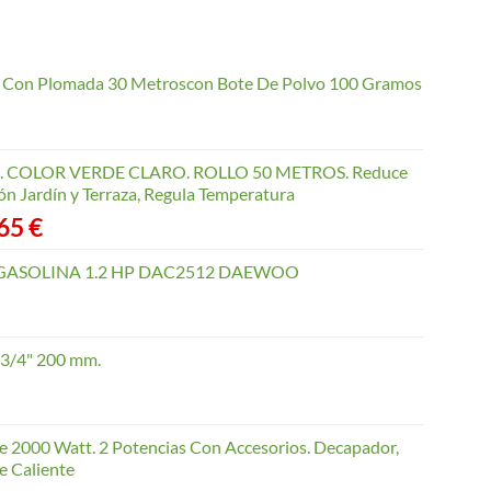
io Con Plomada 30 Metroscon Bote De Polvo 100 Gramos
COLOR VERDE CLARO. ROLLO 50 METROS. Reduce
ón Jardín y Terraza, Regula Temperatura
Rango
,65
€
de
precios:
GASOLINA 1.2 HP DAC2512 DAEWOO
desde
40,35 €
hasta
 3/4" 200 mm.
168,65 €
te 2000 Watt. 2 Potencias Con Accesorios. Decapador,
e Caliente