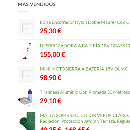
MÁS VENDIDOS
Bolsa Encofrador Nylon Doble Maurer Con C
25,30
€
DESBROZADORA A BATERÍA 18V GRASS CU
155,00
€
MINI MOTOSIERRA A BATERÍA 18V OLMO B
98,90
€
Tiralineas Aluminio Con Plomada 30 Metros
29,10
€
MALLA SOMBREO. COLOR VERDE CLARO. R
Radiación, Protección Jardín y Terraza, Regu
Rango
40,35
€
168,65
€