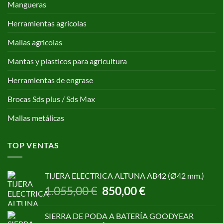
Mangueras
Herramientas agricolas
Mallas agricolas
Mantas y plasticos para agricultura
Herramientas de engrase
Brocas Sds plus / Sds Max
Mallas metálicas
TOP VENTAS
TIJERA ELECTRICA ALTUNA AB42 (Ø42 mm.)
El
El
1.055,00
€
850,00
€
precio
precio
original
actual
SIERRA DE PODA A BATERÍA GOODYEAR
era:
es: