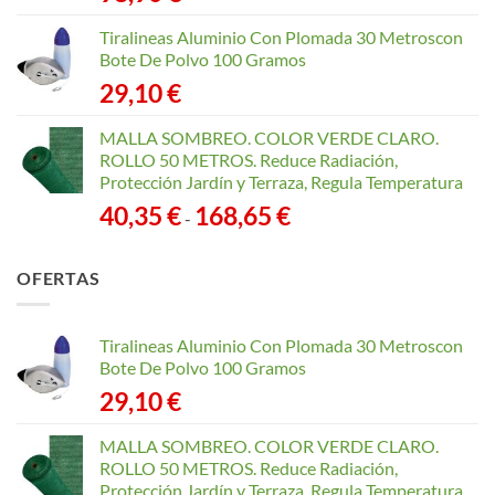
Tiralineas Aluminio Con Plomada 30 Metroscon
Bote De Polvo 100 Gramos
29,10
€
MALLA SOMBREO. COLOR VERDE CLARO.
ROLLO 50 METROS. Reduce Radiación,
Protección Jardín y Terraza, Regula Temperatura
Rango
40,35
€
168,65
€
-
de
precios:
OFERTAS
desde
40,35 €
hasta
Tiralineas Aluminio Con Plomada 30 Metroscon
168,65 €
Bote De Polvo 100 Gramos
29,10
€
MALLA SOMBREO. COLOR VERDE CLARO.
ROLLO 50 METROS. Reduce Radiación,
Protección Jardín y Terraza, Regula Temperatura