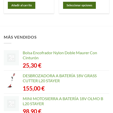
precios:
desde
Añadir al carrito
Seleccionar opciones
22,55 €
hasta
Este
180,70 €
producto
tiene
múltiples
variantes.
MÁS VENDIDOS
Las
opciones
se
Bolsa Encofrador Nylon Doble Maurer Con
pueden
Cinturón
elegir
25,30
€
en
la
página
DESBROZADORA A BATERÍA 18V GRASS
de
CUTTER L20 STAYER
producto
155,00
€
MINI MOTOSIERRA A BATERÍA 18V OLMO B
L20 STAYER
98,90
€