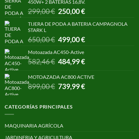
450W+ 2 BATERÍAS 16,8V.
1.055,00 €.
850,00 €.
El
El
299,00
€
250,00
€
precio
precio
original
actual
TIJERA DE PODA A BATERIA CAMPAGNOLA
era:
es:
STARK L
299,00 €.
250,00 €.
El
El
650,00
€
499,00
€
precio
precio
original
actual
Motoazada AC450-Active
era:
es:
El
El
582,46
€
484,99
€
650,00 €.
499,00 €.
precio
precio
original
actual
MOTOAZADA AC800 ACTIVE
era:
es:
El
El
899,00
€
739,99
€
582,46 €.
484,99 €.
precio
precio
original
actual
era:
es:
CATEGORÍAS PRINCIPALES
899,00 €.
739,99 €.
MAQUINARIA AGRÍCOLA
JARDINERIA Y AGRICULTURA