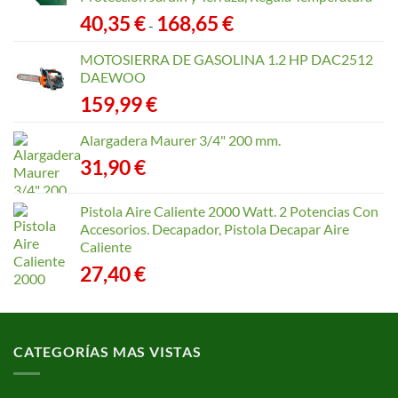
Rango
40,35
€
168,65
€
-
de
precios:
MOTOSIERRA DE GASOLINA 1.2 HP DAC2512
desde
DAEWOO
40,35 €
159,99
€
hasta
168,65 €
Alargadera Maurer 3/4" 200 mm.
31,90
€
Pistola Aire Caliente 2000 Watt. 2 Potencias Con
Accesorios. Decapador, Pistola Decapar Aire
Caliente
27,40
€
CATEGORÍAS MAS VISTAS