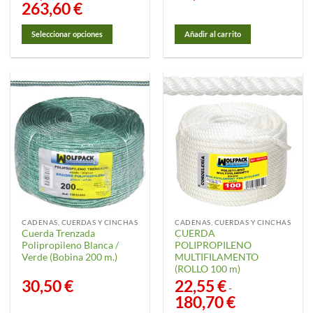
263,60
€
Rango
de
precios:
desde
Seleccionar opciones
Añadir al carrito
40,55 €
hasta
Este
263,60 €
producto
tiene
múltiples
variantes.
Las
opciones
se
pueden
elegir
en
la
CADENAS, CUERDAS Y CINCHAS
CADENAS, CUERDAS Y CINCHAS
página
Cuerda Trenzada
CUERDA
de
Polipropileno Blanca /
POLIPROPILENO
producto
Verde (Bobina 200 m.)
MULTIFILAMENTO
(ROLLO 100 m)
30,50
€
22,55
€
-
180,70
€
Rango
de