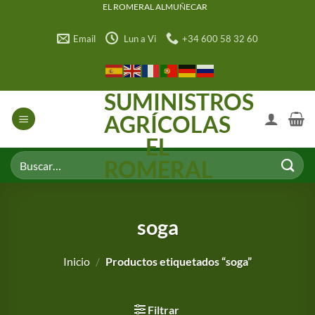
Saltar
EL ROMERAL ALMUÑECAR
al
Email
Lun a Vi
+34 600 58 32 60
contenido
SUMINISTROS
AGRÍCOLAS
EL
Buscar
ROMERAL
por:
soga
Inicio
/
Productos etiquetados “soga”
Filtrar