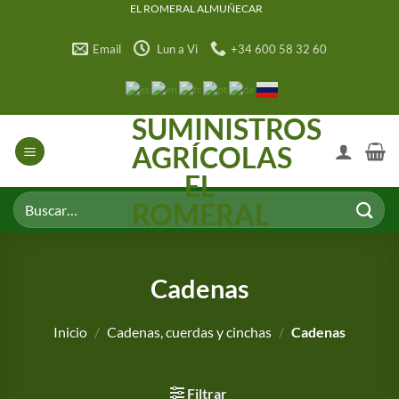
Saltar
EL ROMERAL ALMUÑECAR
al
Email
Lun a Vi
+34 600 58 32 60
contenido
SUMINISTROS
AGRÍCOLAS
EL
Buscar
ROMERAL
por:
Cadenas
Inicio
/
Cadenas, cuerdas y cinchas
/
Cadenas
Filtrar