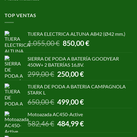
TOP VENTAS
TIJERA ELECTRICA ALTUNA AB42 (Ø42 mm.)
El
El
1.055,00
€
850,00
€
precio
precio
original
actual
SIERRA DE PODA A BATERÍA GOODYEAR
era:
es:
450W+ 2 BATERÍAS 16,8V.
1.055,00 €.
850,00 €.
El
El
299,00
€
250,00
€
precio
precio
original
actual
TIJERA DE PODA A BATERIA CAMPAGNOLA
era:
es:
STARK L
299,00 €.
250,00 €.
El
El
650,00
€
499,00
€
precio
precio
original
actual
Motoazada AC450-Active
era:
es:
El
El
582,46
€
484,99
€
650,00 €.
499,00 €.
precio
precio
original
actual