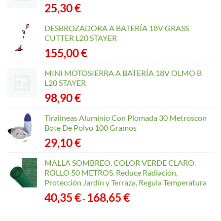
25,30
€
DESBROZADORA A BATERÍA 18V GRASS
CUTTER L20 STAYER
155,00
€
MINI MOTOSIERRA A BATERÍA 18V OLMO B
L20 STAYER
98,90
€
Tiralineas Aluminio Con Plomada 30 Metroscon
Bote De Polvo 100 Gramos
29,10
€
MALLA SOMBREO. COLOR VERDE CLARO.
ROLLO 50 METROS. Reduce Radiación,
Protección Jardín y Terraza, Regula Temperatura
Rango
40,35
€
168,65
€
-
de
precios: