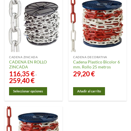
CADENA ZINCADA
CADENA DECORATIVA
CADENA EN ROLLO
Cadena Plastico Bicolor 6
ZINCADA
mm. Rollo 25 metros
116,35
€
29,20
€
-
259,40
€
Rango
de
precios:
desde
Seleccionar opciones
Añadir al carrito
116,35 €
hasta
Este
259,40 €
producto
tiene
múltiples
variantes.
Las