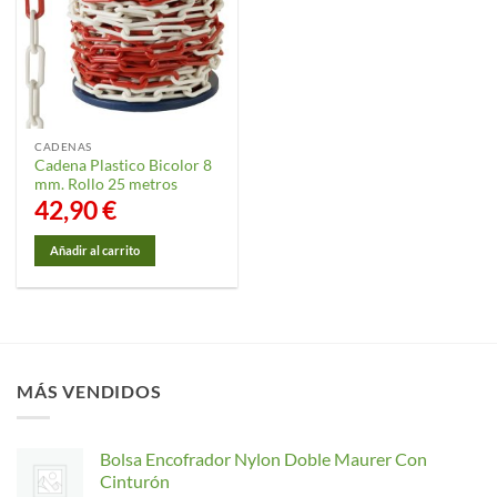
opciones
se
pueden
elegir
en
la
CADENAS
página
Cadena Plastico Bicolor 8
de
mm. Rollo 25 metros
producto
42,90
€
Añadir al carrito
MÁS VENDIDOS
Bolsa Encofrador Nylon Doble Maurer Con
Cinturón