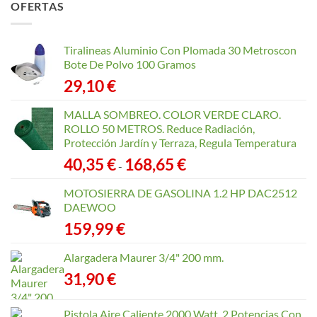
OFERTAS
desde
40,35 €
hasta
Tiralineas Aluminio Con Plomada 30 Metroscon
168,65 €
Bote De Polvo 100 Gramos
29,10
€
MALLA SOMBREO. COLOR VERDE CLARO.
ROLLO 50 METROS. Reduce Radiación,
Protección Jardín y Terraza, Regula Temperatura
Rango
40,35
€
168,65
€
-
de
precios:
MOTOSIERRA DE GASOLINA 1.2 HP DAC2512
desde
DAEWOO
40,35 €
159,99
€
hasta
168,65 €
Alargadera Maurer 3/4" 200 mm.
31,90
€
Pistola Aire Caliente 2000 Watt. 2 Potencias Con