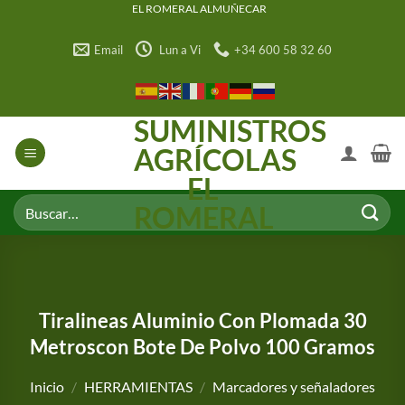
Saltar
EL ROMERAL ALMUÑECAR
al
Email
Lun a Vi
+34 600 58 32 60
contenido
SUMINISTROS
AGRÍCOLAS
EL
Buscar
ROMERAL
por:
Tiralineas Aluminio Con Plomada 30
Metroscon Bote De Polvo 100 Gramos
Inicio
/
HERRAMIENTAS
/
Marcadores y señaladores