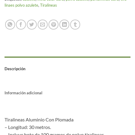
linaes polvo azulete
,
Tiralineas
Descripción
Información adicional
Tiralineas Aluminio Con Plomada
– Longitud: 30 metros.
– Incluye bote de 100 gramos de polvo tiralineas.