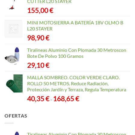
CUTTER L20 STAYER
155,00
€
MINI MOTOSIERRA A BATERÍA 18V OLMO B
L20 STAYER
98,90
€
Tiralineas Aluminio Con Plomada 30 Metroscon
Bote De Polvo 100 Gramos
29,10
€
MALLA SOMBREO. COLOR VERDE CLARO.
ROLLO 50 METROS. Reduce Radiación,
Protección Jardín y Terraza, Regula Temperatura
Rango
40,35
€
168,65
€
-
de
precios:
OFERTAS
desde
40,35 €
hasta
Tiralineas Aluminio Con Plomada 30 Metroscon
168,65 €