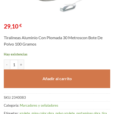
29,10
€
Tiralineas Aluminio Con Plomada 30 Metroscon Bote De
Polvo 100 Gramos
Hay existencias
Tiralineas Aluminio Con Plomada 30 Metroscon Bote De Polvo 100 G
Añadir al carrito
SKU:
2340083
Categoría:
Marcadores y señaladores
Etiquetas:
azulete
,
mina color obra
,
polvo azulete
,
portaminas obra
,
tira