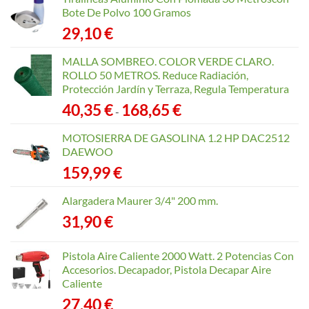
Bote De Polvo 100 Gramos
29,10
€
MALLA SOMBREO. COLOR VERDE CLARO.
ROLLO 50 METROS. Reduce Radiación,
Protección Jardín y Terraza, Regula Temperatura
Rango
40,35
€
168,65
€
-
de
precios:
MOTOSIERRA DE GASOLINA 1.2 HP DAC2512
desde
DAEWOO
40,35 €
159,99
€
hasta
168,65 €
Alargadera Maurer 3/4" 200 mm.
31,90
€
Pistola Aire Caliente 2000 Watt. 2 Potencias Con
Accesorios. Decapador, Pistola Decapar Aire
Caliente
27,40
€