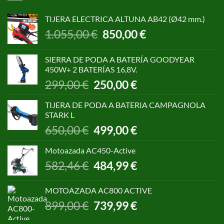
TIJERA ELECTRICA ALTUNA AB42 (Ø42 mm.)
El
El
1.055,00
€
850,00
€
precio
precio
original
actual
SIERRA DE PODA A BATERÍA GOODYEAR
era:
es:
450W+ 2 BATERÍAS 16,8V.
1.055,00 €.
850,00 €.
El
El
299,00
€
250,00
€
precio
precio
original
actual
TIJERA DE PODA A BATERIA CAMPAGNOLA
era:
es:
STARK L
299,00 €.
250,00 €.
El
El
650,00
€
499,00
€
precio
precio
original
actual
Motoazada AC450-Active
era:
es:
El
El
582,46
€
484,99
€
650,00 €.
499,00 €.
precio
precio
original
actual
MOTOAZADA AC800 ACTIVE
era:
es:
El
El
899,00
€
739,99
€
582,46 €.
484,99 €.
precio
precio
original
actual