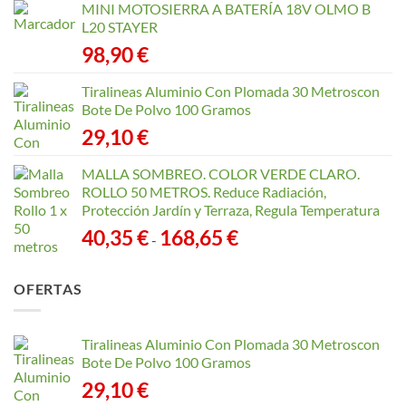
MINI MOTOSIERRA A BATERÍA 18V OLMO B
L20 STAYER
98,90
€
Tiralineas Aluminio Con Plomada 30 Metroscon
Bote De Polvo 100 Gramos
29,10
€
MALLA SOMBREO. COLOR VERDE CLARO.
ROLLO 50 METROS. Reduce Radiación,
Protección Jardín y Terraza, Regula Temperatura
Rango
40,35
€
168,65
€
-
de
precios:
OFERTAS
desde
40,35 €
hasta
Tiralineas Aluminio Con Plomada 30 Metroscon
168,65 €
Bote De Polvo 100 Gramos
29,10
€