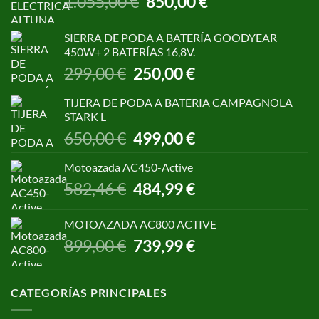
1.055,00
€
850,00
€
precio
precio
original
actual
SIERRA DE PODA A BATERÍA GOODYEAR
era:
es:
450W+ 2 BATERÍAS 16,8V.
1.055,00 €.
850,00 €.
El
El
299,00
€
250,00
€
precio
precio
original
actual
TIJERA DE PODA A BATERIA CAMPAGNOLA
era:
es:
STARK L
299,00 €.
250,00 €.
El
El
650,00
€
499,00
€
precio
precio
original
actual
Motoazada AC450-Active
era:
es:
El
El
582,46
€
484,99
€
650,00 €.
499,00 €.
precio
precio
original
actual
MOTOAZADA AC800 ACTIVE
era:
es:
El
El
899,00
€
739,99
€
582,46 €.
484,99 €.
precio
precio
original
actual
era:
es:
CATEGORÍAS PRINCIPALES
899,00 €.
739,99 €.