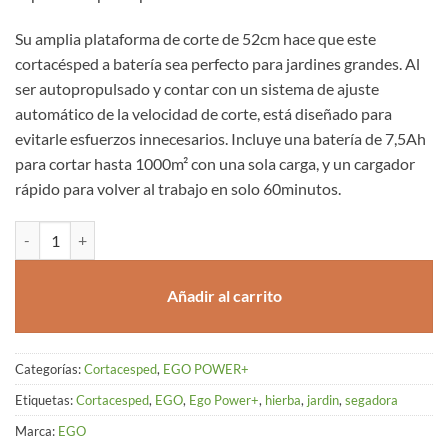
Su amplia plataforma de corte de 52cm hace que este
cortacésped a batería sea perfecto para jardines grandes. Al
ser autopropulsado y contar con un sistema de ajuste
automático de la velocidad de corte, está diseñado para
evitarle esfuerzos innecesarios. Incluye una batería de 7,5Ah
para cortar hasta 1000m² con una sola carga, y un cargador
rápido para volver al trabajo en solo 60minutos.
SEGADORA AUTOPROPULSADO DE 52cm LM2135E-SP EGO POWER+
Añadir al carrito
Categorías:
Cortacesped
,
EGO POWER+
Etiquetas:
Cortacesped
,
EGO
,
Ego Power+
,
hierba
,
jardin
,
segadora
Marca:
EGO