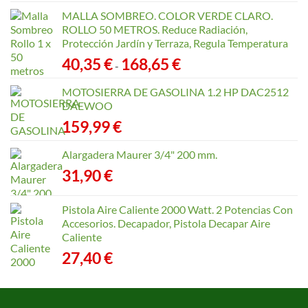
MALLA SOMBREO. COLOR VERDE CLARO.
ROLLO 50 METROS. Reduce Radiación,
Protección Jardín y Terraza, Regula Temperatura
Rango
40,35
€
168,65
€
-
de
precios:
MOTOSIERRA DE GASOLINA 1.2 HP DAC2512
desde
DAEWOO
40,35 €
159,99
€
hasta
168,65 €
Alargadera Maurer 3/4" 200 mm.
31,90
€
Pistola Aire Caliente 2000 Watt. 2 Potencias Con
Accesorios. Decapador, Pistola Decapar Aire
Caliente
27,40
€