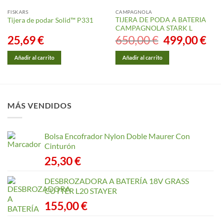
FISKARS
CAMPAGNOLA
TIJERA DE PODA A BATERIA
Tijera de podar Solid™ P331
CAMPAGNOLA STARK L
25,69
€
650,00
€
El
499,00
€
El
precio
prec
original
actu
era:
es:
Añadir al carrito
Añadir al carrito
650,00 €.
499,
MÁS VENDIDOS
Bolsa Encofrador Nylon Doble Maurer Con
Cinturón
25,30
€
DESBROZADORA A BATERÍA 18V GRASS
CUTTER L20 STAYER
155,00
€