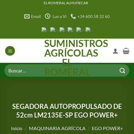
Saltar
EL ROMERAL ALMUÑECAR
al
Email
Lun a Vi
+34 600 58 32 60
contenido
SUMINISTROS
AGRÍCOLAS
EL
Buscar
ROMERAL
por:
SEGADORA AUTOPROPULSADO DE
52cm LM2135E-SP EGO POWER+
Inicio
/
MAQUINARIA AGRÍCOLA
/
EGO POWER+