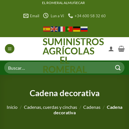
Saltar
EL ROMERAL ALMUÑECAR
al
Email
Lun a Vi
+34 600 58 32 60
contenido
SUMINISTROS
AGRÍCOLAS
EL
Buscar
ROMERAL
por:
Cadena decorativa
Inicio
/
Cadenas, cuerdas y cinchas
/
Cadenas
/
Cadena
decorativa