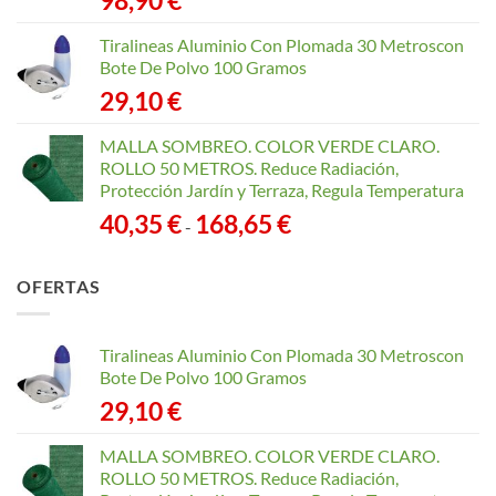
98,90
€
Tiralineas Aluminio Con Plomada 30 Metroscon
Bote De Polvo 100 Gramos
29,10
€
MALLA SOMBREO. COLOR VERDE CLARO.
ROLLO 50 METROS. Reduce Radiación,
Protección Jardín y Terraza, Regula Temperatura
Rango
40,35
€
168,65
€
-
de
precios:
OFERTAS
desde
40,35 €
hasta
Tiralineas Aluminio Con Plomada 30 Metroscon
168,65 €
Bote De Polvo 100 Gramos
29,10
€
MALLA SOMBREO. COLOR VERDE CLARO.
ROLLO 50 METROS. Reduce Radiación,