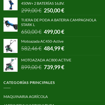
era:
es:
450W+ 2 BATERÍAS 16,8V.
1.055,00 €.
850,00 €.
El
El
299,00
€
250,00
€
precio
precio
original
actual
TIJERA DE PODA A BATERIA CAMPAGNOLA
era:
es:
STARK L
299,00 €.
250,00 €.
El
El
650,00
€
499,00
€
precio
precio
original
actual
Motoazada AC450-Active
era:
es:
El
El
582,46
€
484,99
€
650,00 €.
499,00 €.
precio
precio
original
actual
MOTOAZADA AC800 ACTIVE
era:
es:
El
El
899,00
€
739,99
€
582,46 €.
484,99 €.
precio
precio
original
actual
era:
es:
CATEGORÍAS PRINCIPALES
899,00 €.
739,99 €.
MAQUINARIA AGRÍCOLA