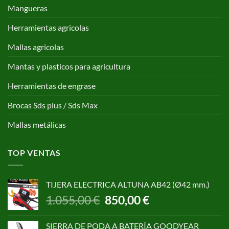
Mangueras
Herramientas agricolas
Mallas agricolas
Mantas y plasticos para agricultura
Herramientas de engrase
Brocas Sds plus / Sds Max
Mallas metálicas
TOP VENTAS
TIJERA ELECTRICA ALTUNA AB42 (Ø42 mm.)
El
El
1.055,00
€
850,00
€
precio
precio
original
actual
SIERRA DE PODA A BATERÍA GOODYEAR