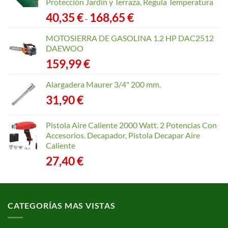
Protección Jardín y Terraza, Regula Temperatura
Rango
40,35
€
168,65
€
-
de
precios:
MOTOSIERRA DE GASOLINA 1.2 HP DAC2512
desde
DAEWOO
40,35 €
159,99
€
hasta
168,65 €
Alargadera Maurer 3/4" 200 mm.
31,90
€
Pistola Aire Caliente 2000 Watt. 2 Potencias Con
Accesorios. Decapador, Pistola Decapar Aire
Caliente
27,40
€
CATEGORÍAS MAS VISTAS